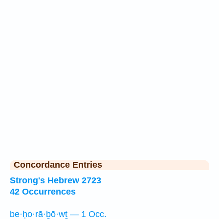
Concordance Entries
Strong's Hebrew 2723
42 Occurrences
be·ḥo·rā·ḇō·wṯ — 1 Occ.