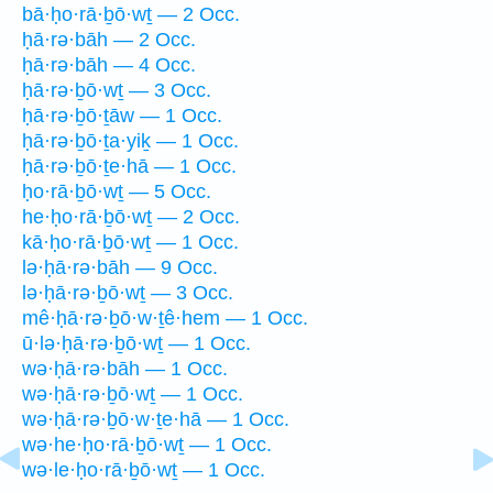
bā·ḥo·rā·ḇō·wṯ — 2 Occ.
ḥā·rə·bāh — 2 Occ.
ḥā·rə·bāh — 4 Occ.
ḥā·rə·ḇō·wṯ — 3 Occ.
ḥā·rə·ḇō·ṯāw — 1 Occ.
ḥā·rə·ḇō·ṯa·yiḵ — 1 Occ.
ḥā·rə·ḇō·ṯe·hā — 1 Occ.
ḥo·rā·ḇō·wṯ — 5 Occ.
he·ḥo·rā·ḇō·wṯ — 2 Occ.
kā·ḥo·rā·ḇō·wṯ — 1 Occ.
lə·ḥā·rə·bāh — 9 Occ.
lə·ḥā·rə·ḇō·wṯ — 3 Occ.
mê·ḥā·rə·ḇō·w·ṯê·hem — 1 Occ.
ū·lə·ḥā·rə·ḇō·wṯ — 1 Occ.
wə·ḥā·rə·bāh — 1 Occ.
wə·ḥā·rə·ḇō·wṯ — 1 Occ.
wə·ḥā·rə·ḇō·w·ṯe·hā — 1 Occ.
wə·he·ḥo·rā·ḇō·wṯ — 1 Occ.
wə·le·ḥo·rā·ḇō·wṯ — 1 Occ.