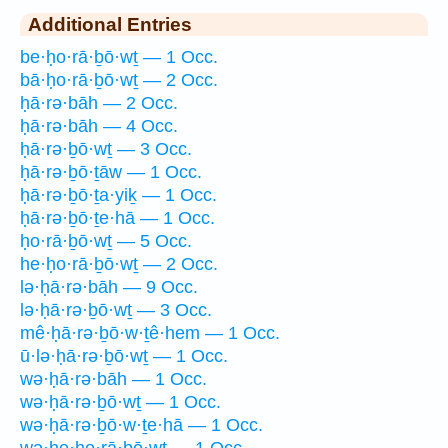
Additional Entries
be·ḥo·rā·ḇō·wṯ — 1 Occ.
bā·ḥo·rā·ḇō·wṯ — 2 Occ.
ḥā·rə·bāh — 2 Occ.
ḥā·rə·bāh — 4 Occ.
ḥā·rə·ḇō·wṯ — 3 Occ.
ḥā·rə·ḇō·ṯāw — 1 Occ.
ḥā·rə·ḇō·ṯa·yiḵ — 1 Occ.
ḥā·rə·ḇō·ṯe·hā — 1 Occ.
ḥo·rā·ḇō·wṯ — 5 Occ.
he·ḥo·rā·ḇō·wṯ — 2 Occ.
lə·ḥā·rə·bāh — 9 Occ.
lə·ḥā·rə·ḇō·wṯ — 3 Occ.
mê·ḥā·rə·ḇō·w·ṯê·hem — 1 Occ.
ū·lə·ḥā·rə·ḇō·wṯ — 1 Occ.
wə·ḥā·rə·bāh — 1 Occ.
wə·ḥā·rə·ḇō·wṯ — 1 Occ.
wə·ḥā·rə·ḇō·w·ṯe·hā — 1 Occ.