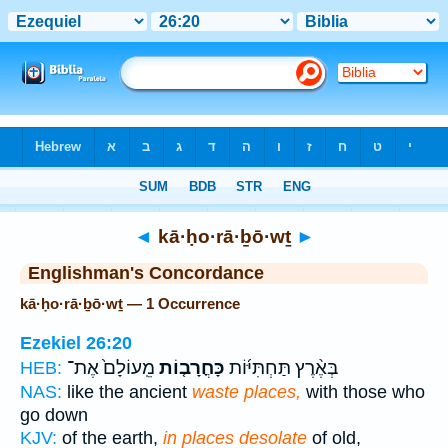
Bible
>
Strong's
> Hebrew
◄
kā·ḥo·rā·ḇō·wṯ
►
Englishman's Concordance
kā·ḥo·rā·ḇō·wṯ — 1 Occurrence
Ezekiel 26:20
בְּאֶ֨רֶץ תַּחְתִּיּ֜וֹת
כָּחֳרָב֤וֹת
מֵֽעוֹלָם֙ אֶת־
HEB:
NAS:
like the ancient
waste places,
with those who
go down
KJV:
of the earth,
in places desolate
of old,