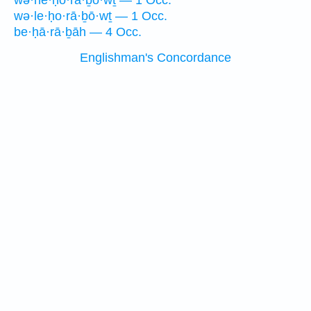
wə·he·ḥo·rā·ḇō·wṯ — 1 Occ.
wə·le·ḥo·rā·ḇō·wṯ — 1 Occ.
be·ḥā·rā·ḇāh — 4 Occ.
Englishman's Concordance