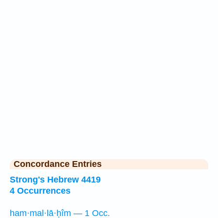
Concordance Entries
Strong's Hebrew 4419
4 Occurrences
ham·mal·lā·ḥîm — 1 Occ.