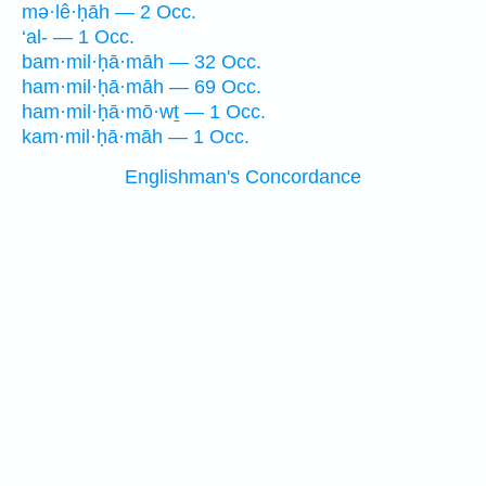
mə·lê·ḥāh — 2 Occ.
‘al- — 1 Occ.
bam·mil·ḥā·māh — 32 Occ.
ham·mil·ḥā·māh — 69 Occ.
ham·mil·ḥā·mō·wṯ — 1 Occ.
kam·mil·ḥā·māh — 1 Occ.
Englishman's Concordance