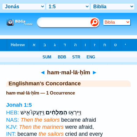
Bible
>
Strong's
> Hebrew
◄
ham·mal·lā·ḥîm
►
Englishman's Concordance
ham·mal·lā·ḥîm — 1 Occurrence
Jonah 1:5
וַיִּֽירְא֣וּ
הַמַּלָּחִ֗ים
וַֽיִּזְעֲקוּ֮ אִ֣ישׁ
HEB:
NAS:
Then the sailors
became afraid
KJV:
Then the mariners
were afraid,
INT:
became
the sailors
cried and every