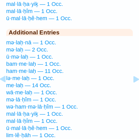
mal·lā·ḥa·yiḵ — 1 Occ.
mal·lā·ḥîm — 1 Occ.
ū·mal·lā·ḥê·hem — 1 Occ.
Additional Entries
mə·laḥ·nā — 1 Occ.
mə·laḥ — 2 Occ.
ū·mə·laḥ — 1 Occ.
bam·me·laḥ — 1 Occ.
ham·me·laḥ — 11 Occ.
lə·me·laḥ — 1 Occ.
me·laḥ — 14 Occ.
wā·me·laḥ — 1 Occ.
mə·lā·ḥîm — 1 Occ.
wə·ham·mə·lā·ḥîm — 1 Occ.
mal·lā·ḥa·yiḵ — 1 Occ.
mal·lā·ḥîm — 1 Occ.
ū·mal·lā·ḥê·hem — 1 Occ.
lim·lê·ḥāh — 1 Occ.