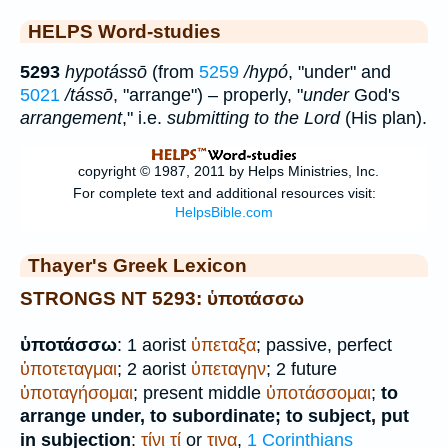
HELPS Word-studies
5293
hypotássō
(from
5259
/hypó
, "under" and
5021
/tássō
, "arrange") – properly, "
under
God's
arrangement
," i.e.
submitting to the Lord
(His plan).
Thayer's Greek Lexicon
STRONGS NT 5293: ὑποτάσσω
ὑποτάσσω
: 1 aorist
ὑπεταξα
; passive, perfect
ὑποτεταγμαι
; 2 aorist
ὑπεταγην
; 2 future
ὑποταγήσομαι
; present middle
ὑποτάσσομαι
;
to
arrange under, to subordinate; to subject, put
in subjection
:
τίνι
τί
or
τινα
,
1 Corinthians