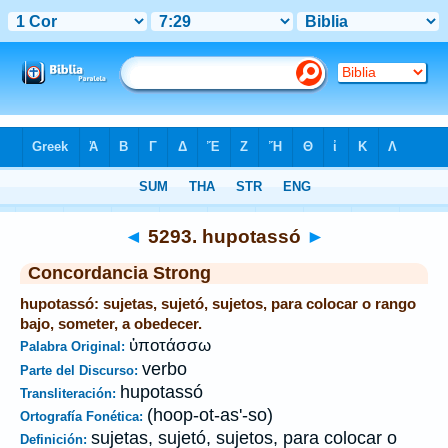
Biblia
>
Strong's
>
Greek
> 5293
◄
5293. hupotassó
►
Concordancia Strong
hupotassó: sujetas, sujetó, sujetos, para colocar o rango
bajo, someter, a obedecer.
ὑποτάσσω
Palabra Original:
verbo
Parte del Discurso:
hupotassó
Transliteración:
(hoop-ot-as'-so)
Ortografía Fonética:
sujetas, sujetó, sujetos, para colocar o
Definición: