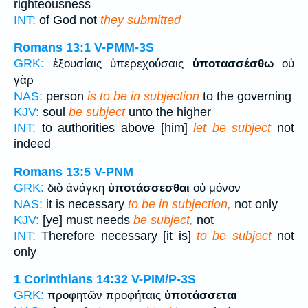
righteousness
INT:
of God not
they submitted
Romans 13:1
V-PMM-3S
GRK:
ἐξουσίαις ὑπερεχούσαις
ὑποτασσέσθω
οὐ
γὰρ
NAS:
person
is to be in subjection
to the governing
KJV:
soul
be subject
unto the higher
INT:
to authorities above [him]
let be subject
not
indeed
Romans 13:5
V-PNM
GRK:
διὸ ἀνάγκη
ὑποτάσσεσθαι
οὐ μόνον
NAS:
it is necessary
to be in subjection,
not only
KJV:
[ye] must needs
be subject,
not
INT:
Therefore necessary [it is]
to be subject
not
only
1 Corinthians 14:32
V-PIM/P-3S
GRK:
προφητῶν προφήταις
ὑποτάσσεται