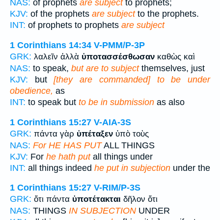
NAS:
of prophets
are subject
to prophets;
KJV:
of the prophets
are subject
to the prophets.
INT:
of prophets to prophets
are subject
1 Corinthians 14:34
V-PMM/P-3P
GRK:
λαλεῖν ἀλλὰ
ὑποτασσέσθωσαν
καθὼς καὶ
NAS:
to speak,
but are to subject
themselves, just
KJV:
but
[they are commanded] to be under
obedience,
as
INT:
to speak but
to be in submission
as also
1 Corinthians 15:27
V-AIA-3S
GRK:
πάντα γὰρ
ὑπέταξεν
ὑπὸ τοὺς
NAS:
For HE HAS PUT
ALL THINGS
KJV:
For
he hath put
all things under
INT:
all things indeed
he put in subjection
under the
1 Corinthians 15:27
V-RIM/P-3S
GRK:
ὅτι πάντα
ὑποτέτακται
δῆλον ὅτι
NAS:
THINGS
IN SUBJECTION
UNDER