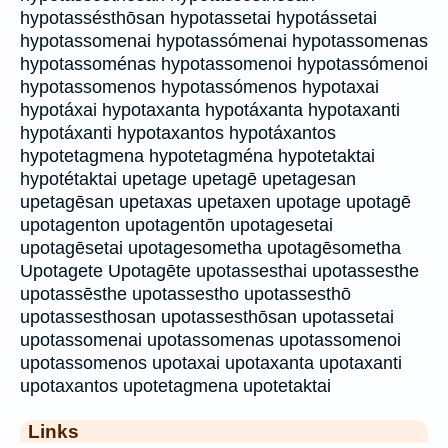
hypotassésthōsan hypotassetai hypotássetai
hypotassomenai hypotassómenai hypotassomenas
hypotassoménas hypotassomenoi hypotassómenoi
hypotassomenos hypotassómenos hypotaxai
hypotáxai hypotaxanta hypotáxanta hypotaxanti
hypotáxanti hypotaxantos hypotáxantos
hypotetagmena hypotetagména hypotetaktai
hypotétaktai upetage upetagē upetagesan
upetagēsan upetaxas upetaxen upotage upotagē
upotagenton upotagentōn upotagesetai
upotagēsetai upotagesometha upotagēsometha
Upotagete Upotagēte upotassesthai upotassesthe
upotassēsthe upotassestho upotassesthō
upotassesthosan upotassesthōsan upotassetai
upotassomenai upotassomenas upotassomenoi
upotassomenos upotaxai upotaxanta upotaxanti
upotaxantos upotetagmena upotetaktai
Links