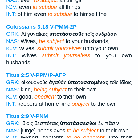
NAS:
even
to subject
all things
KJV:
even
to subdue
all things
INT:
of him even
to subdue
to himself the
Colossians 3:18
V-PMM-2P
GRK:
Αἱ γυναῖκες
ὑποτάσσεσθε
τοῖς ἀνδράσιν
NAS:
Wives,
be subject
to your husbands,
KJV:
Wives,
submit yourselves
unto your own
INT:
Wives
submit yourselves
to your own
husbands
Titus 2:5
V-PPM/P-AFP
GRK:
οἰκουργούς ἀγαθάς
ὑποτασσομένας
τοῖς ἰδίοις
NAS:
kind,
being subject
to their own
KJV:
good,
obedient
to their own
INT:
keepers at home kind
subject
to the own
Titus 2:9
V-PNM
GRK:
ἰδίοις δεσπόταις
ὑποτάσσεσθαι
ἐν πᾶσιν
NAS:
[Urge] bondslaves
to be subject
to their own
KJV:
[Exhort] servants
to be obedient
unto their