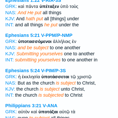
Ephesians 1:22
V-AIA-3S
GRK:
καὶ πάντα
ὑπέταξεν
ὑπὸ τοὺς
NAS:
And He put
all things
KJV:
And
hath put
all [things] under
INT:
and all things
he put
under the
Ephesians 5:21
V-PPM/P-NMP
GRK:
ὑποτασσόμενοι
ἀλλήλοις ἐν
NAS:
and be subject
to one another
KJV:
Submitting yourselves
one to another
INT:
submitting yourselves
to one another in
Ephesians 5:24
V-PIM/P-3S
GRK:
ἡ ἐκκλησία
ὑποτάσσεται
τῷ χριστῷ
NAS:
But as the church
is subject
to Christ,
KJV:
the church
is subject
unto Christ,
INT:
the church
is subjected
to Christ
Philippians 3:21
V-ANA
GRK:
αὐτὸν καὶ
ὑποτάξαι
αὑτῷ τὰ