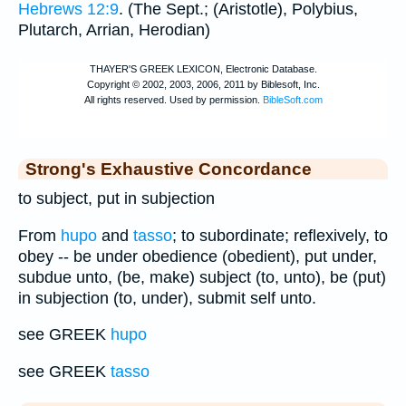
Hebrews 12:9
. (The
Sept.
; (
Aristotle
),
Polybius
,
Plutarch
,
Arrian
,
Herodian
)
Strong's Exhaustive Concordance
to subject, put in subjection
From
hupo
and
tasso
; to subordinate; reflexively, to
obey -- be under obedience (obedient), put under,
subdue unto, (be, make) subject (to, unto), be (put)
in subjection (to, under), submit self unto.
see GREEK
hupo
see GREEK
tasso