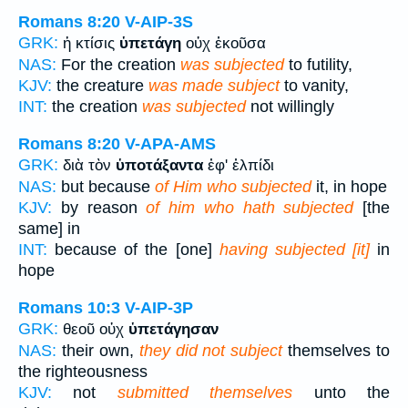
Romans 8:20
V-AIP-3S
GRK:
ἡ κτίσις
ὑπετάγη
οὐχ ἑκοῦσα
NAS:
For the creation
was subjected
to futility,
KJV:
the creature
was made subject
to vanity,
INT:
the creation
was subjected
not willingly
Romans 8:20
V-APA-AMS
GRK:
διὰ τὸν
ὑποτάξαντα
ἐφ' ἑλπίδι
NAS:
but because
of Him who subjected
it, in hope
KJV:
by reason
of him who hath subjected
[the
same] in
INT:
because of the [one]
having subjected [it]
in
hope
Romans 10:3
V-AIP-3P
GRK:
θεοῦ οὐχ
ὑπετάγησαν
NAS:
their own,
they did not subject
themselves to
the righteousness
KJV:
not
submitted themselves
unto the