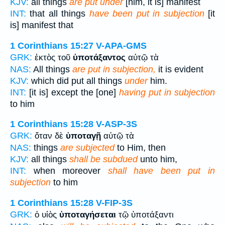
KJV:
all things
are put under
[him, it is] manifest
INT:
that all things
have been put in subjection
[it
is] manifest that
1 Corinthians 15:27
V-APA-GMS
GRK:
ἐκτὸς τοῦ
ὑποτάξαντος
αὐτῷ τὰ
NAS:
All things
are put in subjection,
it is evident
KJV:
which did put all things
under
him.
INT:
[it is] except the [one]
having put in subjection
to him
1 Corinthians 15:28
V-ASP-3S
GRK:
ὅταν δὲ
ὑποταγῇ
αὐτῷ τὰ
NAS:
things
are subjected
to Him, then
KJV:
all things
shall be subdued
unto him,
INT:
when moreover
shall have been put in
subjection
to him
1 Corinthians 15:28
V-FIP-3S
GRK:
ὁ υἱὸς
ὑποταγήσεται
τῷ ὑποτάξαντι