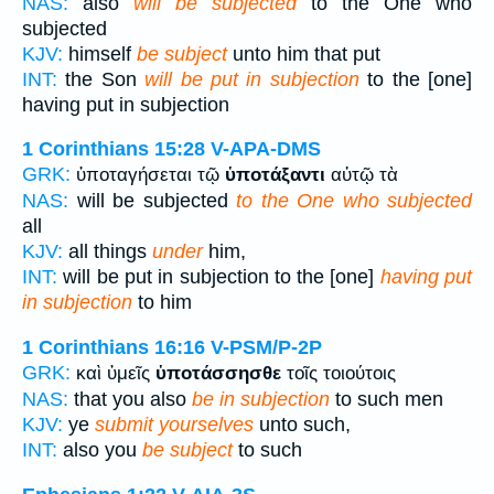
NAS:
also
will be subjected
to the One who
subjected
KJV:
himself
be subject
unto him that put
INT:
the Son
will be put in subjection
to the [one]
having put in subjection
1 Corinthians 15:28
V-APA-DMS
GRK:
ὑποταγήσεται τῷ
ὑποτάξαντι
αὐτῷ τὰ
NAS:
will be subjected
to the One who subjected
all
KJV:
all things
under
him,
INT:
will be put in subjection to the [one]
having put
in subjection
to him
1 Corinthians 16:16
V-PSM/P-2P
GRK:
καὶ ὑμεῖς
ὑποτάσσησθε
τοῖς τοιούτοις
NAS:
that you also
be in subjection
to such men
KJV:
ye
submit yourselves
unto such,
INT:
also you
be subject
to such