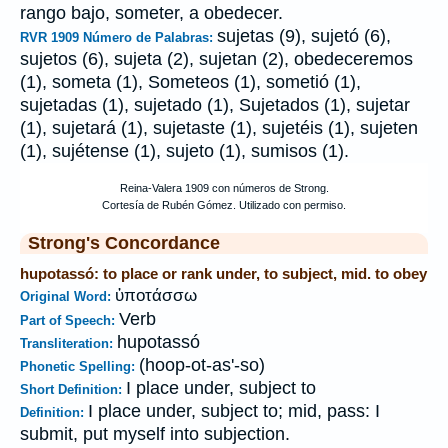
rango bajo, someter, a obedecer.
sujetas (9), sujetó (6),
RVR 1909 Número de Palabras:
sujetos (6), sujeta (2), sujetan (2), obedeceremos
(1), someta (1), Someteos (1), sometió (1),
sujetadas (1), sujetado (1), Sujetados (1), sujetar
(1), sujetará (1), sujetaste (1), sujetéis (1), sujeten
(1), sujétense (1), sujeto (1), sumisos (1).
Strong's Concordance
hupotassó: to place or rank under, to subject, mid. to obey
ὑποτάσσω
Original Word:
Verb
Part of Speech:
hupotassó
Transliteration:
(hoop-ot-as'-so)
Phonetic Spelling:
I place under, subject to
Short Definition:
I place under, subject to; mid, pass: I
Definition:
submit, put myself into subjection.