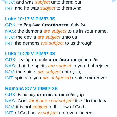
KJV:
and was
subject
unto them: but
INT:
and he was
subject
to them And
Luke 10:17
V-PIM/P-3S
GRK:
τὰ δαιμόνια
ὑποτάσσεται
ἡμῖν ἐν
NAS:
the demons
are subject
to us in Your name.
KJV:
the devils
are subject
unto us
INT:
the demons
are subject
to us through
Luke 10:20
V-PIM/P-3S
GRK:
πνεύματα ὑμῖν
ὑποτάσσεται
χαίρετε δὲ
NAS:
that the spirits
are subject
to you, but rejoice
KJV:
the spirits
are subject
unto you;
INT:
spirits to you
are subjected
rejoice moreover
Romans 8:7
V-PIM/P-3S
GRK:
θεοῦ οὐχ
ὑποτάσσεται
οὐδὲ γὰρ
NAS:
God;
for it does not subject
itself to the law
KJV:
it is not
subject
to the law of God,
INT:
of God not
is subject
not even indeed