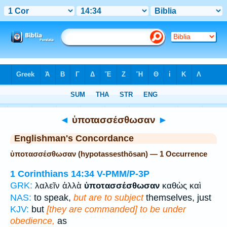
Bible
>
Strong's
> Greek
◄
ὑποτασσέσθωσαν
►
Englishman's Concordance
ὑποτασσέσθωσαν (hypotassesthōsan) — 1 Occurrence
1 Corinthians 14:34
V-PMM/P-3P
GRK:
λαλεῖν ἀλλὰ
ὑποτασσέσθωσαν
καθὼς καὶ
NAS:
to speak,
but are to subject
themselves, just
KJV:
but
[they are commanded] to be under
obedience,
as