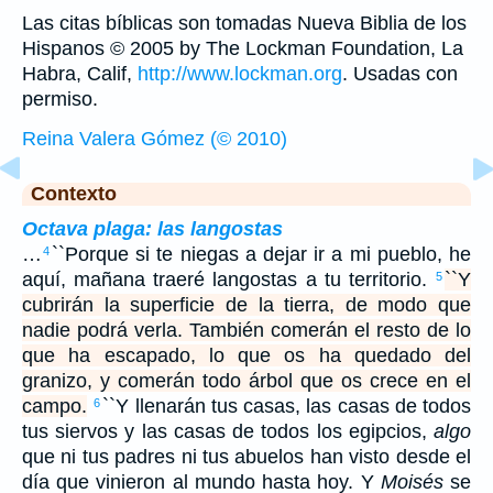
Las citas bíblicas son tomadas Nueva Biblia de los
Hispanos © 2005 by The Lockman Foundation, La
Habra, Calif,
http://www.lockman.org
. Usadas con
permiso.
Reina Valera Gómez (© 2010)
Contexto
Octava plaga: las langostas
…
``Porque si te niegas a dejar ir a mi pueblo, he
4
aquí, mañana traeré langostas a tu territorio.
``Y
5
cubrirán la superficie de la tierra, de modo que
nadie podrá verla. También comerán el resto de lo
que ha escapado, lo que os ha quedado del
granizo, y comerán todo árbol que os crece en el
campo.
``Y llenarán tus casas, las casas de todos
6
tus siervos y las casas de todos los egipcios,
algo
que ni tus padres ni tus abuelos han visto desde el
día que vinieron al mundo hasta hoy. Y
Moisés
se