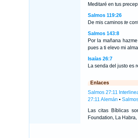
Meditaré en tus precep
Salmos 119:26
De mis caminos
te
cont
Salmos 143:8
Por la mañana hazme o
pues a ti elevo mi alma
Isaías 26:7
La senda del justo es re
Enlaces
Salmos 27:11 Interline
27:11 Alemán
•
Salmos
Las citas Bíblicas 
Foundation, La Habra, 