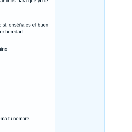
caminos para que yo te
; sí, enséñales el buen
por heredad.
ino.
ema tu nombre.