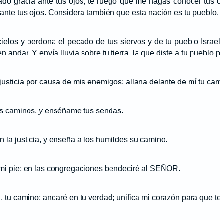
lado gracia ante tus ojos, te ruego que me hagas conocer tus 
 ante tus ojos. Considera también que esta nación es tu pueblo.
ielos y perdona el pecado de tus siervos y de tu pueblo Israel
 andar. Y envía lluvia sobre tu tierra, la que diste a tu pueblo 
sticia por causa de mis enemigos; allana delante de mí tu cam
s caminos,
y
enséñame tus sendas.
n la justicia, y enseña a los humildes su camino.
á mi pie; en las congregaciones bendeciré al SEÑOR.
u camino; andaré en tu verdad; unifica mi corazón para que t