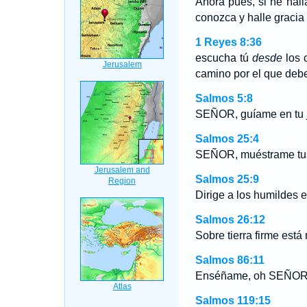
Ahora pues, si he hal
conozca y halle gracia
1 Reyes 8:36
escucha tú
desde
los c
camino por el que deben
Salmos 5:8
SEÑOR, guíame en tu ju
Salmos 25:4
SEÑOR, muéstrame tu
Salmos 25:9
Dirige a los humildes e
Salmos 26:12
Sobre tierra firme est
Salmos 86:11
Enséñame, oh SEÑOR, t
Salmos 119:15