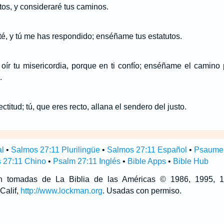
tos, y consideraré tus caminos.
é, y tú me has respondido; enséñame tus estatutos.
ír tu misericordia, porque en ti confío; enséñame el camino 
.
ctitud; tú, que eres recto, allana el sendero del justo.
al
•
Salmos 27:11 Plurilingüe
•
Salmos 27:11 Español
•
Psaume 
 27:11 Chino
•
Psalm 27:11 Inglés
•
Bible Apps
•
Bible Hub
son tomadas de La Biblia de las Américas © 1986, 1995,
Calif,
http://www.lockman.org
. Usadas con permiso.