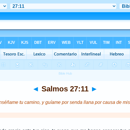
◄
Salmos 27:11
►
éñame tu camino, y guíame por senda llana por causa de mi