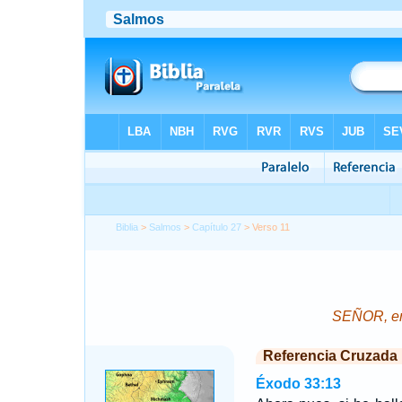
Biblia
>
Salmos
>
Capítulo 27
> Verso 11
SEÑOR, ens
Referencia Cruzada
Éxodo 33:13