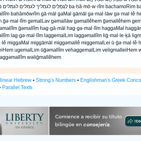
לַגְּמַלִּֽים׃ לגמליך  ba·ḥă·mō·w·rîm bachamoRim bag·gə·mal·lîm
lîm baḥămōwrîm gā·māl gaMal gāmāl gə·mal·lāw gə·mal·lê·h
lîm ḡə·mal·lîm gemalLav gəmallāw gəmallêhem ḡəmallêhem ge
əmallîm ḡəmallîm hag·gā·māl hag·gə·mal·lîm haggaMal hagg
îm lag·gə·mal·lîm laggemalLim laggəmallîm liḡ·mal·le·ḵā ligm
·lê miggaMal miggāmāl miggəmallê miggemalLei ū·ḡə·mal·lê·h
iHem ugemalLim ūḡəmallîm vehaggemalLim veligmalleiHem w
haggəmallîm wəliḡmallêhem
rlinear Hebrew
•
Strong's Numbers
•
Englishman's Greek Conc
•
Parallel Texts