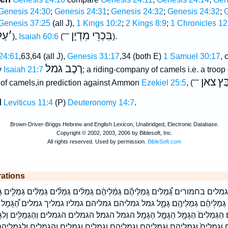
Genesis 24:30
;
Genesis 24:31
;
Genesis 24:32
;
Genesis 24:32
;
G
Genesis 37:25
(all J),
1 Kings 10:2
;
2 Kings 8:9
;
1 Chronicles 12
בִּכְרֵי מִדְיָן
׳
עַל
),
Isaiah 60:6
(""
).
24:61
,63,64 (all J),
Genesis 31:17
,34 (both E)
1 Samuel 30:17
, 
רֶכֶב גמל
y
Isaiah 21:7
; a riding-company of camels i.e. a troop 
ַּץ
צאן
of camels,in prediction against Ammon
Ezekiel 25:5
, (""
d
Leviticus 11:4
(P)
Deuteronomy 14:7
.
rations
לים בחמורים גְּ֠מַלִּים גְּֽמַלֵּיהֶ֞ם גְּמַ֨לֵּיהֶ֔ם גְּמַלִּ֔ים גְּמַלִּ֕ים גְּמַלִּ֜ים גְּמַלִּ֧ים גְּמַלִּ
ּ֜ים גְמַלֵּיהֶ֜ם גְמַלֵּיהֶֽם׃ גָּמָ֑ל גמל גמליהם גמליהם׃ גמליו׃ גמליך גמלים הַ֠גָּמָל הַ֨גְּמַ
ִּֽים׃ הַגְּמַלִּים֙ הַגָּמָ֖ל הַגָּמָ֣ל הַגָּמָֽל׃ הגמל הגמל׃ הגמלים הגמלים׃ וְהַגְּמַלִּ֖ים וְלִגְמַל
ַלִּֽים׃ וּגְמַלִּים֙ וּגְמַלֵּיהֶ֖ם וּגְמַלֵּיהֶ֣ם וגמליהם וגמלים וגמלים׃ והגמלים ולגמליהם לִגְמַ