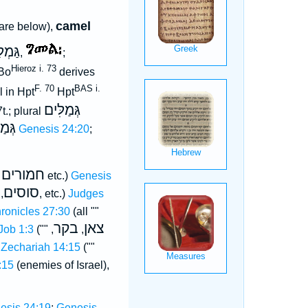
camel
re below),
גַּמְ
,
;
Hieroz i. 73
 Bo
derives
F. 70
BAS i.
l in Hpt
Hpt
גְּמַלִּים
t.; plural
גְּמַל
Genesis 24:20
;
חמורים
"
etc.)
Genesis
סוסים
,
, etc.)
Judges
ronicles 27:30
(all ""
צאן
בקר
Job 1:3
(""
,
,
;
Zechariah 14:15
(""
:15
(enemies of Israel),
esis 24:19
;
Genesis