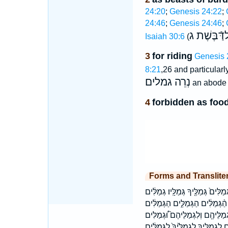
24:20
;
Genesis 24:22
;
24:46
;
Genesis 24:46
;
דַּֿבֶּשֶׁת ג
Isaiah 30:6
(
3
for riding
Genesis 
8:21
,26 and particularl
נְרֵה גמלים
an abode 
4
forbidden as foo
Forms and Translite
ים֙ גְּמַלֶּ֖יךָ גְּמַלָּֽיו׃ גְמַלִּ֔ים
לִּ֔ים הַגְּמַלִּ֑ים הַגְּמַלִּ֔ים
ֵּיהֶ֖ם וְלִגְמַלֵּיהֶם֙ וּ֠גְמַלִּים
לֶּ֖יךָ לִגְמַלֶּ֙יךָ֙ לַגְּמַלִּ֔ים