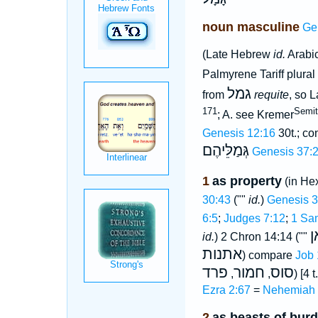
noun masculine
Ge
(Late Hebrew
id.
Arabi
Palmyrene Tariff plural
גמל
from
requite
, so 
171
Semit.
; A. see Kremer
Genesis 12:16
30t.; co
גְּמַלֵּיהֶם
Genesis 37:
1
as property
(in He
30:43
(""
id.
)
Genesis 3
6:5
;
Judges 7:12
;
1 Sa
ן
id.
) 2 Chron 14:14 (""
אתנות
) compare
Job 
סוס
חמור
פרד
,
,
) [
Ezra 2:67
=
Nehemiah 
2
as beasts of bur