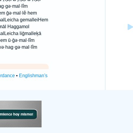
em ḡə·mal·lê·hem
malLeicha gemalleiHem
āmāl Haggamol
alLeicha liḡmalleḵā
em ū·ḡə·mal·lîm
ə·hag·gə·mal·lîm
ordance
•
Englishman's