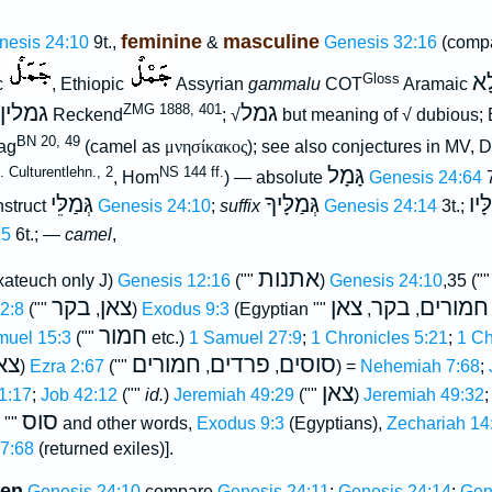
feminine
masculine
nesis 24:10
9t.,
&
Genesis 32:16
(compa
לָא
Gloss
c
, Ethiopic
Assyrian
gammalu
COT
Aramaic
גמל
גמלין
ZMG 1888, 401
Reckend
; √
but meaning of √ dubious;
BN 20, 49
Lag
(camel as
μνησίκακος
); see also conjectures in MV, D
גָּמָל
 Culturentlehn., 2
NS 144 ff.
, Hom
) — absolute
Genesis 24:64
7
ָּיו
גְּמַלָּיךָ
גְּמַלֵּי
nstruct
Genesis 24:10
;
suffix
Genesis 24:14
3t.;
25
6t.; —
camel
,
אתנות
xateuch only J)
Genesis 12:16
(""
)
Genesis 24:10
,35 ("
חמורים
בקר
צאן
צאן
בקר
2:8
(""
,
)
Exodus 9:3
(Egyptian ""
,
,
חמור
muel 15:3
(""
etc.)
1 Samuel 27:9
;
1 Chronicles 5:21
;
1 Ch
סוסים
פרדים
חמורים
צא
)
Ezra 2:67
(""
,
,
) =
Nehemiah 7:68
;
צאן
1:17
;
Job 42:12
(""
id.
)
Jeremiah 49:29
(""
)
Jeremiah 49:32
סוס
4 t. ""
and other words,
Exodus 9:3
(Egyptians),
Zechariah 14
7:68
(returned exiles)].
den
Genesis 24:10
compare
Genesis 24:11
;
Genesis 24:14
;
Gen