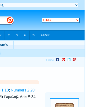
 1:10
;
Numbers 2:20
;
ᵐ5
Γαμαλιήλ
Acts 5:34.