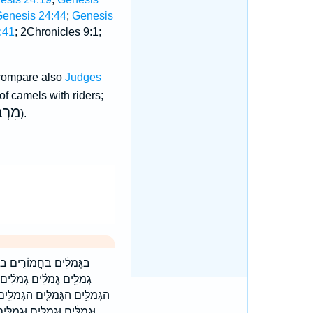
enesis 24:44
;
Genesis
:41
; 2Chronicles 9:1;
compare also
Judges
of camels with riders;
מִרְב
).
בַּגְּמַלִּ֔ים בַּחֲמוֹרִ֣ים בגמ
גְמַלִּ֖ים גְמַלִּ֗ים גְמַלִ
הַגְּמַלִּ֖ים הַגְּמַלִּ֛ים הַגְּמַל
וּגְמַלִּ֔ים וּגְמַלִּ֖ים וּגְמ