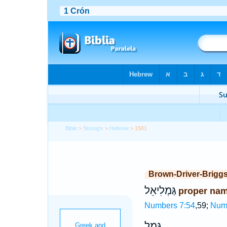
Bible
>
Strong's
>
Hebrew
> 1581
Brown-Driver-Brigg
גַּמְלִיאֵל
proper nam
Numbers 7:54
,59;
Num
גָּמָל