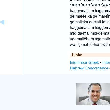
לגמלים לגמלים׃ מִגְּמַלֵּ֤י מִגָּמָ֖ל מגמל מגמלי
baggemalLim baggəmal
gə·mal·le·ḵā gə·mal·
gəmalleḵā gemalLim g
haggemalLim haggəmall
mig·gā·māl mig·gə·mal
ūḡəmallêhem ugemalle
wə·liḡ·mal·lê·hem wə
Links
Interlinear Greek
•
Inte
Hebrew Concordance