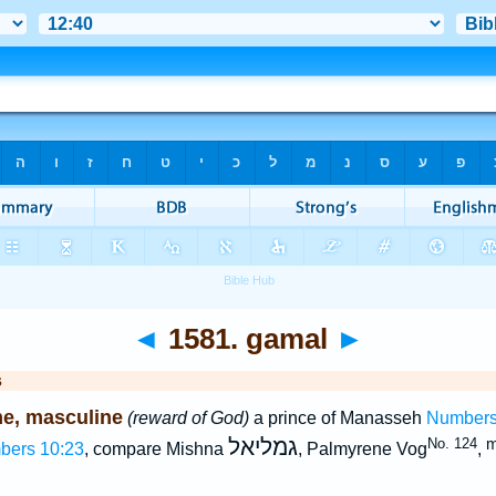
◄
1581. gamal
►
s
e, masculine
(reward of God)
a prince of Manasseh
Numbers
גמליאל
No. 124
bers 10:23
, compare Mishna
, Palmyrene Vog
,