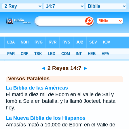
Biblia
>
2 Reyes
>
Capítulo 14
> Verso 7
◄
2 Reyes 14:7
►
Versos Paralelos
La Biblia de las Américas
El mató a diez mil
de
Edom en el valle de Sal y
tomó a Sela en batalla, y la llamó Jocteel, hasta
hoy.
La Nueva Biblia de los Hispanos
Amasías mató a 10,000 de Edom en el Valle de