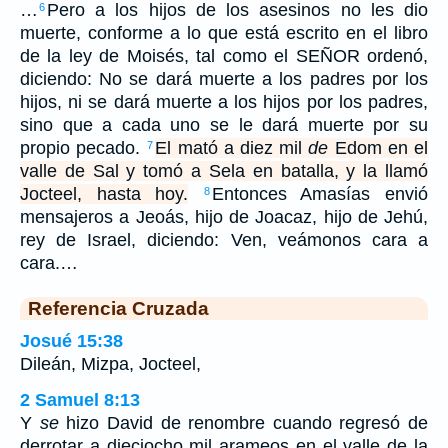
…
Pero a los hijos de los asesinos no les dio
6
muerte, conforme a lo que está escrito en el libro
de la ley de Moisés, tal como el SEÑOR ordenó,
diciendo: No se dará muerte a los padres por los
hijos, ni se dará muerte a los hijos por los padres,
sino que a cada uno se le dará muerte por su
propio pecado.
El mató a diez mil
de
Edom en el
7
valle de Sal y tomó a Sela en batalla, y la llamó
Jocteel, hasta hoy.
Entonces Amasías envió
8
mensajeros a Jeoás, hijo de Joacaz, hijo de Jehú,
rey de Israel, diciendo: Ven, veámonos cara a
cara.…
Referencia Cruzada
Josué 15:38
Dileán, Mizpa, Jocteel,
2 Samuel 8:13
Y
se
hizo David de renombre cuando regresó de
derrotar a dieciocho mil arameos en el valle de la