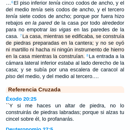
…
El piso inferior
tenía
cinco codos de ancho, y el
6
del medio
tenía
seis codos de ancho, y el tercero
tenía
siete codos de ancho; porque por fuera hizo
rebajos
en la pared
de la casa por todo alrededor
para no empotrar
las vigas
en las paredes de la
casa.
La casa, mientras se edificaba, se construía
7
de piedras preparadas en la cantera; y no se oyó
ni martillo ni hacha ni ningún instrumento de hierro
en la casa mientras la construían.
La entrada a la
8
cámara lateral inferior
estaba
al lado derecho de la
casa; y se subía por una escalera de caracol al
piso
del medio, y del medio al tercero.…
Referencia Cruzada
Éxodo 20:25
``Y si me haces un altar de piedra, no lo
construirás de piedras labradas; porque si alzas tu
cincel sobre él, lo profanarás.
Deuteronomio 27:5