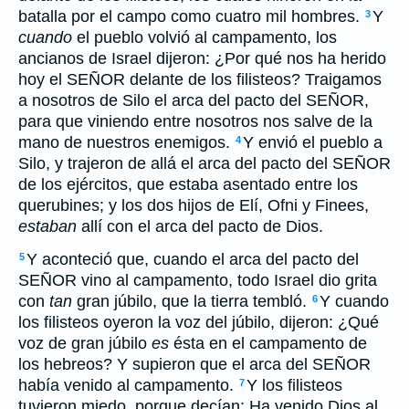
batalla por el campo como cuatro mil hombres.
Y
3
cuando
el pueblo volvió al campamento, los
ancianos de Israel dijeron: ¿Por qué nos ha herido
hoy el SEÑOR delante de los filisteos? Traigamos
a nosotros de Silo el arca del pacto del SEÑOR,
para que viniendo entre nosotros nos salve de la
mano de nuestros enemigos.
Y envió el pueblo a
4
Silo, y trajeron de allá el arca del pacto del SEÑOR
de los ejércitos, que estaba asentado entre los
querubines; y los dos hijos de Elí, Ofni y Finees,
estaban
allí con el arca del pacto de Dios.
Y aconteció que, cuando el arca del pacto del
5
SEÑOR vino al campamento, todo Israel dio grita
con
tan
gran júbilo, que la tierra tembló.
Y cuando
6
los filisteos oyeron la voz del júbilo, dijeron: ¿Qué
voz de gran júbilo
es
ésta en el campamento de
los hebreos? Y supieron que el arca del SEÑOR
había venido al campamento.
Y los filisteos
7
tuvieron miedo, porque decían: Ha venido Dios al