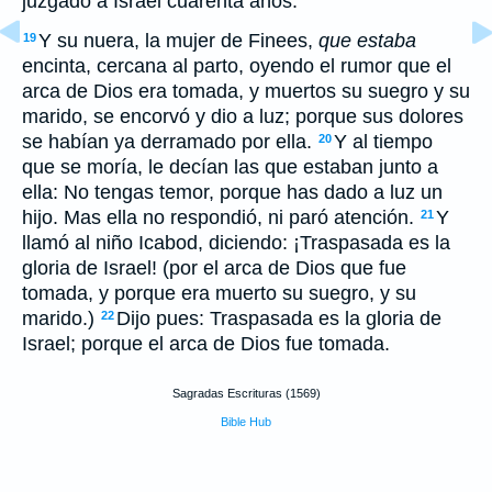
juzgado a Israel cuarenta años.
Y su nuera, la mujer de Finees,
que estaba
19
encinta, cercana al parto, oyendo el rumor que el
arca de Dios era tomada, y muertos su suegro y su
marido, se encorvó y dio a luz; porque sus dolores
se habían ya derramado por ella.
Y al tiempo
20
que se moría, le decían las que estaban junto a
ella: No tengas temor, porque has dado a luz un
hijo. Mas ella no respondió, ni paró atención.
Y
21
llamó al niño Icabod, diciendo: ¡Traspasada es la
gloria de Israel! (por el arca de Dios que fue
tomada, y porque era muerto su suegro, y su
marido.)
Dijo pues: Traspasada es la gloria de
22
Israel; porque el arca de Dios fue tomada.
Sagradas Escrituras (1569)
Bible Hub