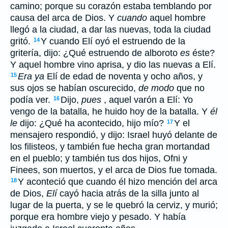
camino; porque su corazón estaba temblando por
causa del arca de Dios. Y
cuando
aquel hombre
llegó a la ciudad, a dar las nuevas, toda la ciudad
gritó.
Y cuando Elí oyó el estruendo de la
14
gritería, dijo: ¿Qué estruendo de alboroto
es
éste?
Y aquel hombre vino aprisa, y dio las nuevas a Elí.
Era ya
Elí de edad de noventa y ocho años, y
15
sus ojos se habían oscurecido,
de modo
que no
podía ver.
Dijo,
pues
, aquel varón a Elí: Yo
16
vengo de la batalla, he huido hoy de la batalla. Y
él
le
dijo: ¿Qué ha acontecido, hijo mío?
Y el
17
mensajero respondió, y dijo: Israel huyó delante de
los filisteos, y también fue hecha gran mortandad
en el pueblo; y también tus dos hijos, Ofni y
Finees, son muertos, y el arca de Dios fue tomada.
Y aconteció que cuando él hizo mención del arca
18
de Dios,
Elí
cayó hacia atrás de la silla junto al
lugar de la puerta, y se le quebró la cerviz, y murió;
porque era hombre viejo y pesado. Y había