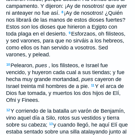
campamento. Y dijeron: ¡Ay de nosotros! que ayer
ni anteayer no fue así.
¡Ay de nosotros! ¿Quién
8
nos librará de las manos de estos dioses fuertes?
Estos
son
los dioses que hirieron a Egipto con
toda plaga en el desierto.
Esforzaos, oh filisteos,
9
y sed varones, para que no sirváis a los hebreos,
como ellos os han servido a vosotros. Sed
varones, y pelead.
Pelearon,
pues
, los filisteos, e Israel fue
10
vencido, y huyeron cada cual a sus tiendas; y fue
hecha muy grande mortandad,
pues
cayeron de
Israel treinta mil hombres de a pie.
Y el arca de
11
Dios fue tomada, y muertos los dos hijos de Elí,
Ofni y Finees.
Y corriendo de la batalla
un
varón de Benjamín,
12
vino aquel día a Silo, rotos sus vestidos y tierra
sobre su cabeza;
y cuando llegó, he aquí Elí que
13
estaba sentado sobre una silla atalayando junto al