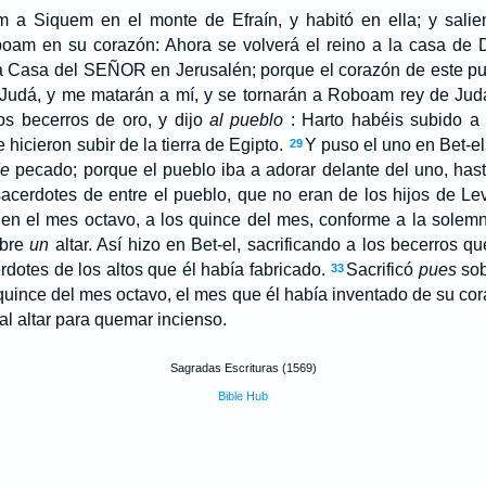
m a Siquem en el monte de Efraín, y habitó en ella; y saliend
boam en su corazón: Ahora se volverá el reino a la casa de 
 la Casa del SEÑOR en Jerusalén; porque el corazón de este pu
Judá, y me matarán a mí, y se tornarán a Roboam rey de Ju
os becerros de oro, y dijo
al pueblo
: Harto habéis subido a 
e hicieron subir de la tierra de Egipto.
Y puso el uno en Bet-el
29
de
pecado; porque el pueblo iba a adorar delante del uno, ha
sacerdotes de entre el pueblo, que no eran de los hijos de Le
n el mes octavo, a los quince del mes, conforme a la sole
obre
un
altar. Así hizo en Bet-el, sacrificando a los becerros 
rdotes de los altos que él había fabricado.
Sacrificó
pues
sob
33
quince del mes octavo, el mes que él había inventado de su cora
 al altar para quemar incienso.
Sagradas Escrituras (1569)
Bible Hub