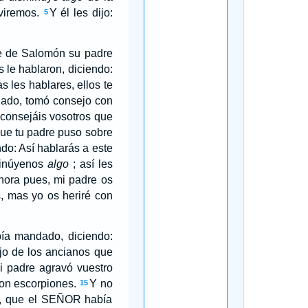
rviremos.
Y él les dijo:
5
e de Salomón su padre
s le hablaron, diciendo:
s les hablares, ellos te
dado, tomó consejo con
aconsejáis vosotros que
ue tu padre puso sobre
do: Así hablarás a este
minúyenos
algo
; así les
hora pues, mi padre os
, mas yo os heriré con
bía mandado, diciendo:
jo de los ancianos que
Mi padre agravó vuestro
 con escorpiones.
Y no
15
ra, que el SEÑOR había