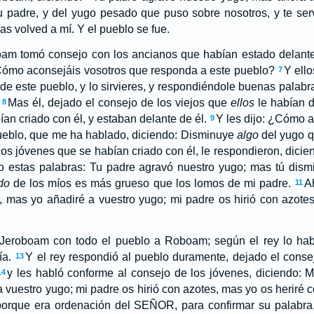
u padre, y del yugo pesado que puso sobre nosotros, y te se
ías volved a mí. Y el pueblo se fue.
oam tomó consejo con los ancianos que habían estado delant
 ¿Cómo aconsejáis vosotros que responda a este pueblo?
Y ello
7
 de este pueblo, y lo sirvieres, y respondiéndole buenas palabra
.
Mas él, dejado el consejo de los viejos que
ellos
le habían 
8
ían criado con él, y estaban delante de él.
Y les dijo: ¿Cómo 
9
eblo, que me ha hablado, diciendo: Disminuye
algo
del yugo q
os jóvenes que se habían criado con él, le respondieron, dicien
o estas palabras: Tu padre agravó nuestro yugo; mas tú dis
do
de los míos es más grueso que los lomos de mi padre.
A
11
 mas yo añadiré a vuestro yugo; mi padre os hirió con azotes
o Jeroboam con todo el pueblo a Roboam; según el rey lo ha
día.
Y el rey respondió al pueblo duramente, dejado el conse
13
y les habló conforme al consejo de los jóvenes, diciendo: 
14
a vuestro yugo; mi padre os hirió con azotes, mas yo os heriré
 porque era ordenación del SEÑOR, para confirmar su palab