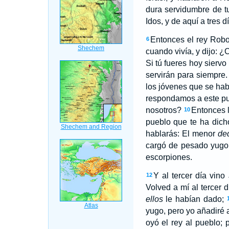
dura servidumbre de t
Idos, y de aquí a tres d
Entonces el rey Rob
6
cuando vivía, y dijo:
Si tú fueres hoy siervo
servirán para siempre
los jóvenes que se hab
respondamos a este pu
nosotros?
Entonces l
10
pueblo que te ha dich
hablarás: El menor
de
cargó de pesado yugo,
escorpiones.
Y al tercer día vin
12
Volved a mí al tercer 
ellos
le habían dado;
yugo, pero yo añadiré 
oyó el rey al pueblo;