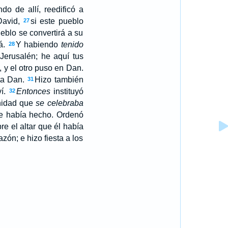
o de allí, reedificó a
David,
si este pueblo
27
eblo se convertirá a su
dá.
Y habiendo
tenido
28
Jerusalén; he aquí tus
, y el otro puso en Dan.
sta Dan.
Hizo también
31
ví.
Entonces
instituyó
32
mnidad que
se celebraba
que había hecho. Ordenó
re el altar que él había
zón; e hizo fiesta a los