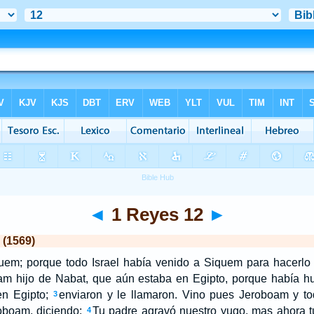
◄
1 Reyes 12
►
 (1569)
em; porque todo Israel había venido a Siquem para hacerlo
m hijo de Nabat, que aún estaba en Egipto, porque había hu
en Egipto;
enviaron y le llamaron. Vino pues Jeroboam y t
3
Roboam, diciendo:
Tu padre agravó nuestro yugo, mas ahora 
4