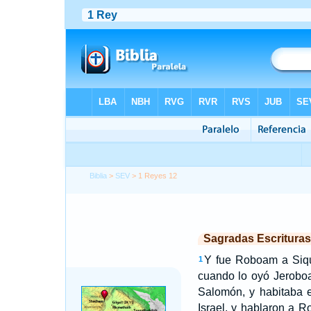
Biblia
>
SEV
> 1 Reyes 12
Sagradas Escrituras
Y fue Roboam a Siqu
1
cuando lo oyó Jeroboa
Salomón, y habitaba 
Israel, y hablaron a 