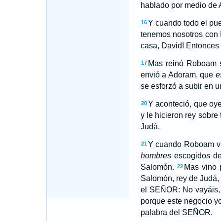
hablado por medio de A
Y cuando todo el pue
16
tenemos nosotros con
casa, David! Entonces I
Mas reinó Roboam s
17
envió a Adoram, que
e
se esforzó a subir en u
Y aconteció, que oye
20
y le hicieron rey sobre
Judá.
Y cuando Roboam vino
21
hombres
escogidos de 
Salomón.
Mas vino 
22
Salomón, rey de Judá, 
el SEÑOR: No vayáis, n
porque este negocio yo 
palabra del SEÑOR.