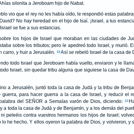
hías silonita a Jeroboam hijo de Nabat.
blo vio que el rey no les había oído, le respondió estas palabr
 David? No
hay
heredad en el hijo de Isaí. ¡Israel, a tus estanc
srael se fue a sus estancias.
obre los hijos de Israel que moraban en las ciudades de Ju
staba
sobre los tributos; pero le apedreó todo Israel, y murió.
n carro, y huir a Jerusalén.
Así
se
rebeló Israel de la casa de 
19
ndo todo Israel que Jeroboam había vuelto, enviaron y le llam
 todo Israel, sin quedar tribu alguna que siguiese la casa de Davi
 a Jerusalén, juntó toda la casa de Judá y la tribu de Benja
guerra, para hacer guerra a la casa de Israel, y reducir el 
palabra del SEÑOR a Semaías varón de Dios, diciendo:
Ha
23
y a toda la casa de Judá y de Benjamín, y a los demás del pue
i peleéis contra vuestros hermanos los hijos de Israel; volv
lo he hecho. Y ellos oyeron la palabra de Dios, y volvieron, y 