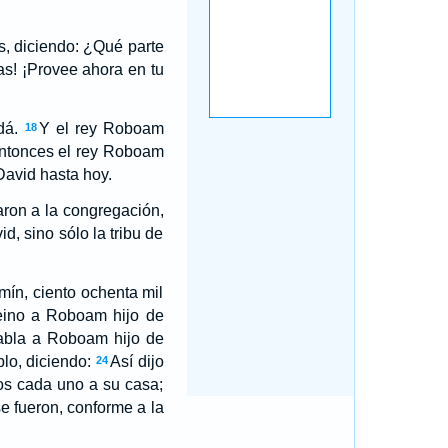
as, diciendo: ¿Qué parte
ias! ¡Provee ahora en tu
dá.
Y el rey Roboam
18
 Entonces el rey Roboam
David hasta hoy.
aron a la congregación,
d, sino sólo la tribu de
mín, ciento ochenta mil
reino a Roboam hijo de
bla a Roboam hijo de
blo, diciendo:
Así dijo
24
eos cada uno a su casa;
se fueron, conforme a la