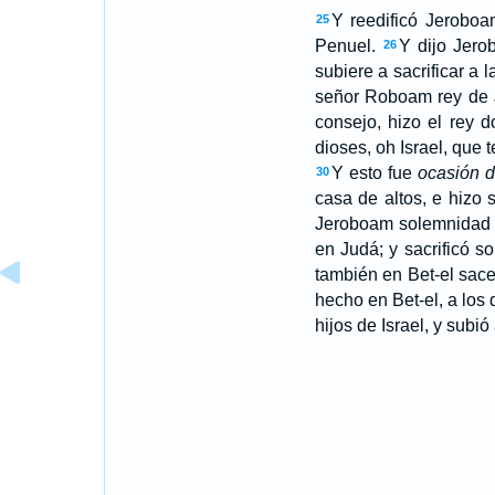
Y reedificó Jeroboa
25
Penuel.
Y dijo Jero
26
subiere a sacrificar a
señor Roboam rey de 
consejo, hizo el rey d
dioses, oh Israel, que t
Y esto fue
ocasión 
30
casa de altos, e hizo 
Jeroboam solemnidad e
en Judá; y sacrificó s
también en Bet-el sace
hecho en Bet-el, a los 
hijos de Israel, y subió