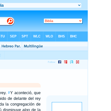
 rey.
Y aconteció, que
2
ido de delante del rey
oda la congregación de
tú disminuye
algo
de la