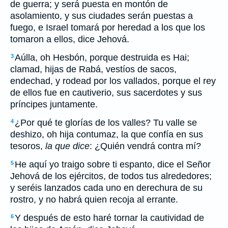
de guerra; y será puesta en montón de
asolamiento, y sus ciudades serán puestas a
fuego, e Israel tomará por heredad a los que los
tomaron a ellos, dice Jehová.
Aúlla, oh Hesbón, porque destruida es Hai;
3
clamad, hijas de Rabá, vestíos de sacos,
endechad, y rodead por los vallados, porque el rey
de ellos fue en cautiverio, sus sacerdotes y sus
príncipes juntamente.
¿Por qué te glorías de los valles? Tu valle se
4
deshizo, oh hija contumaz, la que confía en sus
tesoros,
la que dice
: ¿Quién vendrá contra mí?
He aquí yo traigo sobre ti espanto, dice el Señor
5
Jehová de los ejércitos, de todos tus alrededores;
y seréis lanzados cada uno en derechura de su
rostro, y no habrá quien recoja al errante.
Y después de esto haré tornar la cautividad de
6