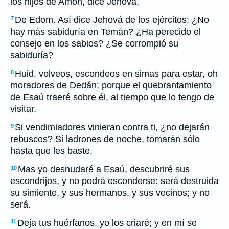
los hijos de Amón, dice Jehová.
De Edom. Así dice Jehová de los ejércitos: ¿No
7
hay más sabiduría en Temán? ¿Ha perecido el
consejo en los sabios? ¿Se corrompió su
sabiduría?
Huid, volveos, escondeos en simas para estar, oh
8
moradores de Dedán; porque el quebrantamiento
de Esaú traeré sobre él, al tiempo que lo tengo de
visitar.
Si vendimiadores vinieran contra ti, ¿no dejarán
9
rebuscos? Si ladrones de noche, tomarán sólo
hasta que les baste.
Mas yo desnudaré a Esaú, descubriré sus
10
escondrijos, y no podrá esconderse: será destruida
su simiente, y sus hermanos, y sus vecinos; y no
será.
Deja tus huérfanos, yo los criaré; y en mí se
11