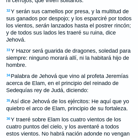
ni cerrojos, que viven solitarios.
Y serán sus camellos por presa, y la multitud de
32
sus ganados por despojo; y los esparciré por todos
los vientos,
serán
lanzados hasta el postrer rincón;
y de todos sus lados les traeré su ruina, dice
Jehová.
Y Hazor será guarida de dragones, soledad para
33
siempre: ninguno morará allí, ni la habitará hijo de
hombre.
Palabra de Jehová que vino al profeta Jeremías
34
acerca de Elam, en el principio del reinado de
Sedequías rey de Judá, diciendo:
Así dice Jehová de los ejércitos: He aquí que yo
35
quiebro el arco de Elam, principio de su fortaleza.
Y traeré sobre Elam los cuatro vientos de los
36
cuatro puntos del cielo, y los aventaré a todos
estos vientos. No habrá nación adonde no vengan