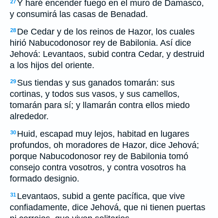
Y haré encender fuego en el muro de Damasco,
27
y consumirá las casas de Benadad.
De Cedar y de los reinos de Hazor, los cuales
28
hirió Nabucodonosor rey de Babilonia. Así dice
Jehová: Levantaos, subid contra Cedar, y destruid
a los hijos del oriente.
Sus tiendas y sus ganados tomarán: sus
29
cortinas, y todos sus vasos, y sus camellos,
tomarán para sí; y llamarán contra ellos miedo
alrededor.
Huid, escapad muy lejos, habitad en lugares
30
profundos, oh moradores de Hazor, dice Jehová;
porque Nabucodonosor rey de Babilonia tomó
consejo contra vosotros, y contra vosotros ha
formado designio.
Levantaos, subid a gente pacífica, que vive
31
confiadamente, dice Jehová, que ni tienen puertas