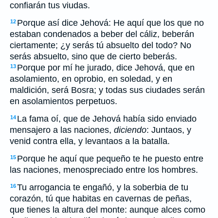
confiarán tus viudas.
Porque así dice Jehová: He aquí que los que no
12
estaban condenados a beber del cáliz, beberán
ciertamente; ¿y serás tú absuelto del todo? No
serás absuelto, sino que de cierto beberás.
Porque por mí he jurado, dice Jehová, que en
13
asolamiento, en oprobio, en soledad, y en
maldición, será Bosra; y todas sus ciudades serán
en asolamientos perpetuos.
La fama oí, que de Jehová había sido enviado
14
mensajero a las naciones,
diciendo
: Juntaos, y
venid contra ella, y levantaos a la batalla.
Porque he aquí que pequeño te he puesto entre
15
las naciones, menospreciado entre los hombres.
Tu arrogancia te engañó, y la soberbia de tu
16
corazón, tú que habitas en cavernas de peñas,
que tienes la altura del monte: aunque alces como