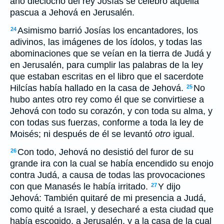
año dieciocho del rey Josías se celebró aquella
pascua a Jehová en Jerusalén.
Asimismo barrió Josías los encantadores, los
24
adivinos, las imágenes de los ídolos, y todas las
abominaciones que se veían en la tierra de Judá y
en Jerusalén, para cumplir las palabras de la ley
que estaban escritas en el libro que el sacerdote
Hilcías había hallado en la casa de Jehová.
No
25
hubo antes otro rey como él que se convirtiese a
Jehová con todo su corazón, y con toda su alma, y
con todas sus fuerzas, conforme a toda la ley de
Moisés; ni después de él se levantó
otro
igual.
Con todo, Jehová no desistió del furor de su
26
grande ira con la cual se había encendido su enojo
contra Judá, a causa de todas las provocaciones
con que Manasés le había irritado.
Y dijo
27
Jehová: También quitaré de mi presencia a Judá,
como quité a Israel, y desecharé a esta ciudad que
había escogido, a Jerusalén, y a la casa de la cual