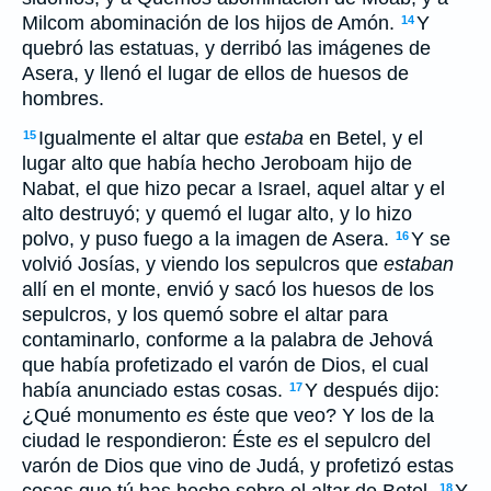
Milcom abominación de los hijos de Amón.
Y
14
quebró las estatuas, y derribó las imágenes de
Asera, y llenó el lugar de ellos de huesos de
hombres.
Igualmente el altar que
estaba
en Betel, y el
15
lugar alto que había hecho Jeroboam hijo de
Nabat, el que hizo pecar a Israel, aquel altar y el
alto destruyó; y quemó el lugar alto, y lo hizo
polvo, y puso fuego a la imagen de Asera.
Y se
16
volvió Josías, y viendo los sepulcros que
estaban
allí en el monte, envió y sacó los huesos de los
sepulcros, y los quemó sobre el altar para
contaminarlo, conforme a la palabra de Jehová
que había profetizado el varón de Dios, el cual
había anunciado estas cosas.
Y después dijo:
17
¿Qué monumento
es
éste que veo? Y los de la
ciudad le respondieron: Éste
es
el sepulcro del
varón de Dios que vino de Judá, y profetizó estas
18