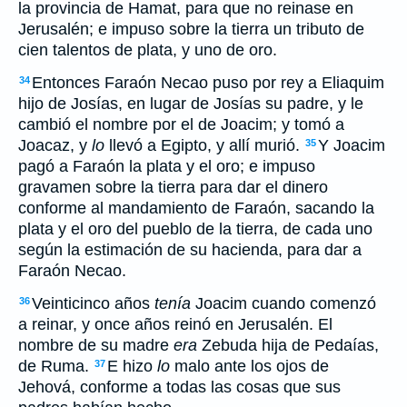
la provincia de Hamat, para que no reinase en
Jerusalén; e impuso sobre la tierra un tributo de
cien talentos de plata, y uno de oro.
Entonces Faraón Necao puso por rey a Eliaquim
34
hijo de Josías, en lugar de Josías su padre, y le
cambió el nombre por el de Joacim; y tomó a
Joacaz, y
lo
llevó a Egipto, y allí murió.
Y Joacim
35
pagó a Faraón la plata y el oro; e impuso
gravamen sobre la tierra para dar el dinero
conforme al mandamiento de Faraón, sacando la
plata y el oro del pueblo de la tierra, de cada uno
según la estimación de su hacienda, para dar a
Faraón Necao.
Veinticinco años
tenía
Joacim cuando comenzó
36
a reinar, y once años reinó en Jerusalén. El
nombre de su madre
era
Zebuda hija de Pedaías,
de Ruma.
E hizo
lo
malo ante los ojos de
37
Jehová, conforme a todas las cosas que sus