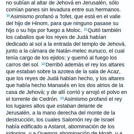
no subían al altar de Jehová en Jerusalén, sólo
comían panes sin levadura entre sus hermanos.
Asimismo profanó a Tofet, que
está
en el valle
10
del hijo de Hinom, para que ninguno pasase su
hijo o su hija por fuego a Moloc.
Quitó también
11
los caballos que los reyes de Judá habían
dedicado al sol a la entrada del templo de Jehová,
junto a la cámara de Natán-melec eunuco, el cual
tenía cargo de los ejidos; y quemó al fuego los
carros del sol.
Derribó además el rey los altares
12
que
estaban
sobre la azotea de la sala de Acaz,
que los reyes de Judá habían hecho, y los altares
que había hecho Manasés en los dos atrios de la
casa de Jehová; y de allí corrió y arrojó el polvo en
el torrente de Cedrón.
Asimismo profanó el rey
13
los lugares altos que
estaban
delante de
Jerusalén, a la mano derecha del monte de la
destrucción, los cuales Salomón rey de Israel
había edificado a Astarot, abominación de los
sidonios, y a Quemos abominación de Moab, y a