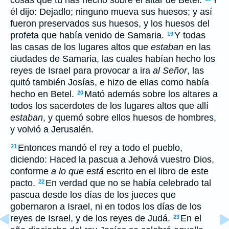
cosas que tú has hecho sobre el altar de Betel.
Y
él dijo: Dejadlo; ninguno mueva sus huesos; y así
fueron preservados sus huesos, y los huesos del
profeta que había venido de Samaria.
Y todas
19
las casas de los lugares altos que
estaban
en las
ciudades de Samaria, las cuales habían hecho los
reyes de Israel para provocar a ira
al Señor
, las
quitó también Josías, e hizo de ellas como había
hecho en Betel.
Mató además sobre los altares a
20
todos los sacerdotes de los lugares altos que allí
estaban
, y quemó sobre ellos huesos de hombres,
y volvió a Jerusalén.
Entonces mandó el rey a todo el pueblo,
21
diciendo: Haced la pascua a Jehová vuestro Dios,
conforme
a lo que está
escrito en el libro de este
pacto.
En verdad que no se había celebrado tal
22
pascua desde los días de los jueces que
gobernaron a Israel, ni en todos los días de los
reyes de Israel, y de los reyes de Judá.
En el
23