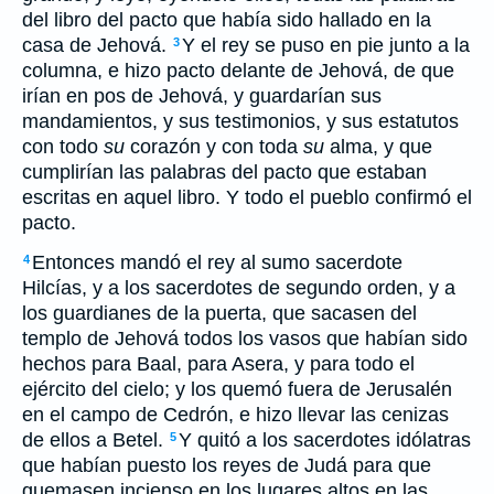
del libro del pacto que había sido hallado en la
casa de Jehová.
Y el rey se puso en pie junto a la
3
columna, e hizo pacto delante de Jehová, de que
irían en pos de Jehová, y guardarían sus
mandamientos, y sus testimonios, y sus estatutos
con todo
su
corazón y con toda
su
alma, y que
cumplirían las palabras del pacto que estaban
escritas en aquel libro. Y todo el pueblo confirmó el
pacto.
Entonces mandó el rey al sumo sacerdote
4
Hilcías, y a los sacerdotes de segundo orden, y a
los guardianes de la puerta, que sacasen del
templo de Jehová todos los vasos que habían sido
hechos para Baal, para Asera, y para todo el
ejército del cielo; y los quemó fuera de Jerusalén
en el campo de Cedrón, e hizo llevar las cenizas
de ellos a Betel.
Y quitó a los sacerdotes idólatras
5
que habían puesto los reyes de Judá para que
quemasen incienso en los lugares altos en las