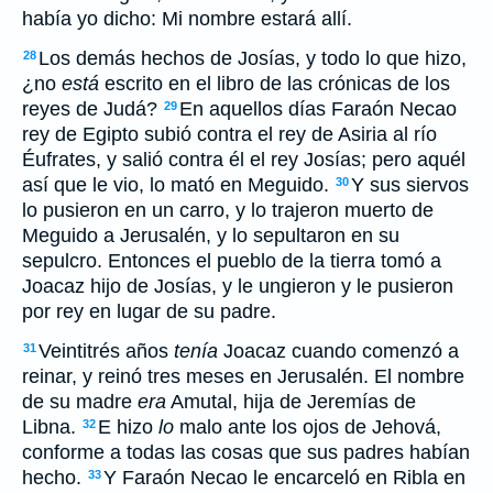
había yo dicho: Mi nombre estará allí.
Los demás hechos de Josías, y todo lo que hizo,
28
¿no
está
escrito en el libro de las crónicas de los
reyes de Judá?
En aquellos días Faraón Necao
29
rey de Egipto subió contra el rey de Asiria al río
Éufrates, y salió contra él el rey Josías; pero aquél
así que le vio, lo mató en Meguido.
Y sus siervos
30
lo pusieron en un carro, y lo trajeron muerto de
Meguido a Jerusalén, y lo sepultaron en su
sepulcro. Entonces el pueblo de la tierra tomó a
Joacaz hijo de Josías, y le ungieron y le pusieron
por rey en lugar de su padre.
Veintitrés años
tenía
Joacaz cuando comenzó a
31
reinar, y reinó tres meses en Jerusalén. El nombre
de su madre
era
Amutal, hija de Jeremías de
Libna.
E hizo
lo
malo ante los ojos de Jehová,
32
conforme a todas las cosas que sus padres habían
hecho.
Y Faraón Necao le encarceló en Ribla en
33