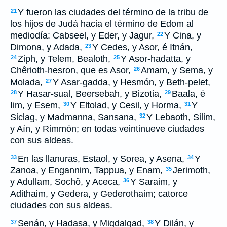
Y fueron las ciudades del término de la tribu de
21
los hijos de Judá hacia el término de Edom al
mediodía: Cabseel, y Eder, y Jagur,
Y Cina, y
22
Dimona, y Adada,
Y Cedes, y Asor, é Itnán,
23
Ziph, y Telem, Bealoth,
Y Asor-hadatta, y
24
25
Chêrioth-hesron, que es Asor,
Amam, y Sema, y
26
Molada,
Y Asar-gadda, y Hesmón, y Beth-pelet,
27
Y Hasar-sual, Beersebah, y Bizotia,
Baala, é
28
29
Iim, y Esem,
Y Eltolad, y Cesil, y Horma,
Y
30
31
Siclag, y Madmanna, Sansana,
Y Lebaoth, Silim,
32
y Aín, y Rimmón; en todas veintinueve ciudades
con sus aldeas.
En las llanuras, Estaol, y Sorea, y Asena,
Y
33
34
Zanoa, y Engannim, Tappua, y Enam,
Jerimoth,
35
y Adullam, Sochô, y Aceca,
Y Saraim, y
36
Adithaim, y Gedera, y Gederothaim; catorce
ciudades con sus aldeas.
Senán, y Hadasa, y Migdalgad,
Y Dilán, y
37
38