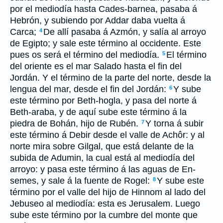
por el mediodía hasta Cades-barnea, pasaba á
Hebrón, y subiendo por Addar daba vuelta á
Carca;
De allí pasaba á Azmón, y salía al arroyo
4
de Egipto; y sale este término al occidente. Este
pues os será el término del mediodía.
El término
5
del oriente es el mar Salado hasta el fin del
Jordán. Y el término de la parte del norte, desde la
lengua del mar, desde el fin del Jordán:
Y sube
6
este término por Beth-hogla, y pasa del norte á
Beth-araba, y de aquí sube este término á la
piedra de Bohán, hijo de Rubén.
Y torna á subir
7
este término á Debir desde el valle de Achôr: y al
norte mira sobre Gilgal, que está delante de la
subida de Adumin, la cual está al mediodía del
arroyo: y pasa este término á las aguas de En-
semes, y sale á la fuente de Rogel:
Y sube este
8
término por el valle del hijo de Hinnom al lado del
Jebuseo al mediodía: esta es Jerusalem. Luego
sube este término por la cumbre del monte que