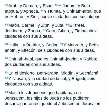
Arab, y Dumah, y Esán,
Y Janum, y Beth-
52
53
tappua, y Apheca,
Y Humta, y Chîriath-arba, que
54
es Hebrón, y Sior; nueve ciudades con sus aldeas.
Maón, Carmel, y Ziph, y Juta,
E Izreel,
55
56
Jocdeam, y Zanoa,
Caín, Gibea, y Timna; diez
57
ciudades con sus aldeas.
Halhul, y Bethfur, y Gedor,
Y Maarath, y Beth-
58
59
anoth, y Eltecón; seis ciudades con sus aldeas.
Chîriath-baal, que es Chîriath-jearim, y Rabba;
60
dos ciudades con sus aldeas.
En el desierto, Beth-araba, Middín, y Sechâchâ,
61
Y Nibsan, y la ciudad de la sal, y Engedi; seis
62
ciudades con sus aldeas.
Mas á los Jebuseos que habitaban en
63
Jerusalem, los hijos de Judá no los pudieron
desarraigar; antes quedó el Jebuseo en Jerusalem