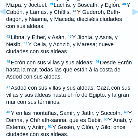
Mizpa, y Jocteel,
Lachîs, y Boscath, y Eglón,
Y
39
40
Cabón, y Lamas, y Chîtlis,
Y Gederoh, Beth-
41
dagón, y Naama, y Maceda; dieciséis ciudades
con sus aldeas.
Libna, y Ether, y Asán,
Y Jiphta, y Asna, y
42
43
Nesib,
Y Ceila, y Achzib, y Maresa; nueve
44
ciudades con sus aldeas.
Ecrón con sus villas y sus aldeas:
Desde Ecrón
45
46
hasta la mar, todas las que están á la costa de
Asdod con sus aldeas.
Asdod con sus villas y sus aldeas: Gaza con sus
47
villas y sus aldeas hasta el río de Egipto, y la gran
mar con sus términos.
Y en las montañas, Samir, y Jattir, y Succoth,
Y
48
49
Danna, y Chîriath-sanna, que es Debir,
Y Anab, y
50
Estemo, y Anim,
Y Gosén, y Olón, y Gilo; once
51
ciudades con sus aldeas.