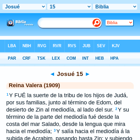
Biblia
>
RVR 1909
> Josué 15
◄
Josué 15
►
Reina Valera (1909)
Y FUÉ la suerte de la tribu de los hijos de Judá,
1
por sus familias, junto al término de Edom, del
desierto de Zin al mediodía, al lado del sur.
Y su
2
término de la parte del mediodía fué desde la
costa del mar Salado, desde la lengua que mira
hacia el mediodía;
Y salía hacia el mediodía á la
3
subida de Acrabim, pasando hasta Zin; y subiendo