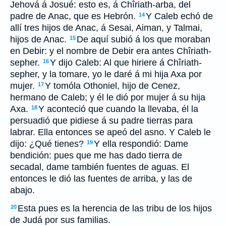
Jehová á Josué: esto es, á Chîriath-arba, del
padre de Anac, que es Hebrón.
Y Caleb echó de
14
allí tres hijos de Anac, á Sesai, Aiman, y Talmai,
hijos de Anac.
De aquí subió á los que moraban
15
en Debir: y el nombre de Debir era antes Chîriath-
sepher.
Y dijo Caleb: Al que hiriere á Chîriath-
16
sepher, y la tomare, yo le daré á mi hija Axa por
mujer.
Y tomóla Othoniel, hijo de Cenez,
17
hermano de Caleb; y él le dió por mujer á su hija
Axa.
Y aconteció que cuando la llevaba, él la
18
persuadió que pidiese á su padre tierras para
labrar. Ella entonces se apeó del asno. Y Caleb le
dijo: ¿Qué tienes?
Y ella respondió: Dame
19
bendición: pues que me has dado tierra de
secadal, dame también fuentes de aguas. El
entonces le dió las fuentes de arriba, y las de
abajo.
Esta pues es la herencia de las tribu de los hijos
20
de Judá por sus familias.