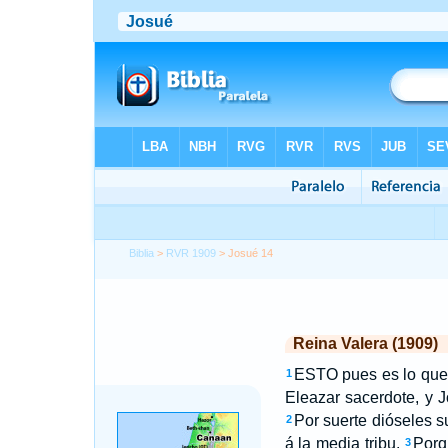
Biblia
>
RVR 1909
> Josué 14
Reina Valera (1909)
ESTO pues es lo que l
1
Eleazar sacerdote, y J
Por suerte dióseles 
2
á la media tribu.
Porq
3