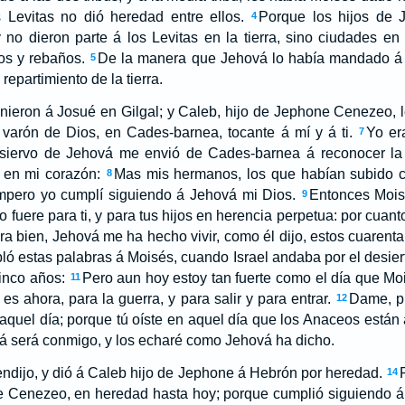
 Levitas no dió heredad entre ellos.
Porque los hijos de J
4
no dieron parte á los Levitas en la tierra, sino ciudades e
os y rebaños.
De la manera que Jehová lo había mandado á M
5
 repartimiento de la tierra.
inieron á Josué en Gilgal; y Caleb, hijo de Jephone Cenezeo, l
 varón de Dios, en Cades-barnea, tocante á mí y á ti.
Yo er
7
iervo de Jehová me envió de Cades-barnea á reconocer la tie
 en mi corazón:
Mas mis hermanos, los que habían subido 
8
mpero yo cumplí siguiendo á Jehová mi Dios.
Entonces Moisé
9
 no fuere para ti, y para tus hijos en herencia perpetua: por cuan
a bien, Jehová me ha hecho vivir, como él dijo, estos cuarenta
ó estas palabras á Moisés, cuando Israel andaba por el desiert
inco años:
Pero aun hoy estoy tan fuerte como el día que Mo
11
 es ahora, para la guerra, y para salir y para entrar.
Dame, p
12
aquel día; porque tú oíste en aquel día que los Anaceos están al
á será conmigo, y los echaré como Jehová ha dicho.
ndijo, y dió á Caleb hijo de Jephone á Hebrón por heredad.
14
e Cenezeo, en heredad hasta hoy; porque cumplió siguiendo á 