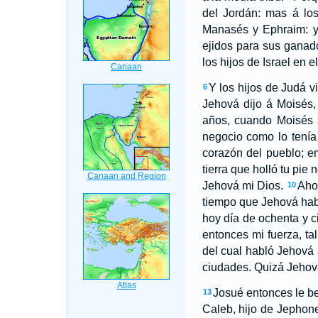
del Jordán: mas á los
Manasés y Ephraim: y 
ejidos para sus ganad
los hijos de Israel en el
Y los hijos de Judá v
6
Jehová dijo á Moisés,
años, cuando Moisés s
negocio como lo tenía
corazón del pueblo; e
tierra que holló tu pie
Jehová mi Dios.
Ahor
10
tiempo que Jehová habl
hoy día de ochenta y c
entonces mi fuerza, tal
del cual habló Jehová 
ciudades. Quizá Jehov
Josué entonces le be
13
Caleb, hijo de Jephon