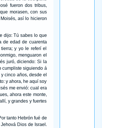
osé fueron dos tribus,
n que morasen, con sus
oisés, así lo hicieron
e dijo: Tú sabes lo que
a de edad de cuarenta
rra; y yo le referí el
conmigo, menguaron el
s juró, diciendo: Si la
to cumpliste siguiendo á
 y cinco años, desde el
o: y ahora, he aquí soy
isés me envió: cual era
ues, ahora este monte,
lí, y grandes y fuertes
Por tanto Hebrón fué de
Jehová Dios de Israel.