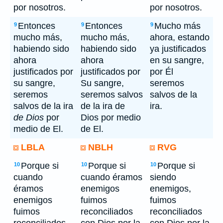
por nosotros.
por nosotros.
Entonces
Entonces
Mucho más
9
9
9
mucho más,
mucho más,
ahora, estando
habiendo sido
habiendo sido
ya justificados
ahora
ahora
en su sangre,
justificados por
justificados por
por Él
su sangre,
Su sangre,
seremos
seremos
seremos salvos
salvos de la
salvos de la ira
de la ira de
ira.
de Dios
por
Dios por medio
medio de El.
de El.
LBLA
NBLH
RVG
Porque si
Porque si
Porque si
10
10
10
cuando
cuando éramos
siendo
éramos
enemigos
enemigos,
enemigos
fuimos
fuimos
fuimos
reconciliados
reconciliados