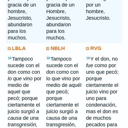
gracia de un
gracia de un
por un
hombre,
Hombre,
hombre,
Jesucristo,
Jesucristo,
Jesucristo.
abundaron
abundaron
para los
para los
muchos.
muchos.
LBLA
NBLH
RVG
Tampoco
Tampoco
Y el don, no
16
16
16
sucede con el
sucede con el
fue
como por
don como con
don como con
uno que pecó;
lo que vino
por
lo que vino por
porque
medio de
medio de aquél
ciertamente el
aquel que
que pecó;
juicio vino por
pecó; porque
porque
uno para
ciertamente el
ciertamente el
condenación,
juicio
surgió a
juicio surgió a
mas el don
es
causa
de una
causa de una
de muchos
transgresión,
transgresión,
pecados para