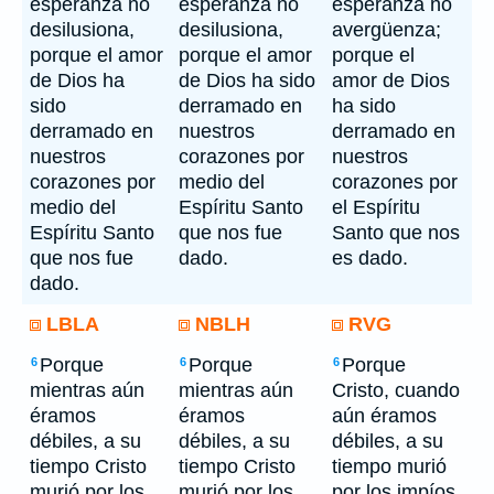
esperanza no
esperanza no
esperanza no
desilusiona,
desilusiona,
avergüenza;
porque el amor
porque el amor
porque el
de Dios ha
de Dios ha sido
amor de Dios
sido
derramado en
ha sido
derramado en
nuestros
derramado en
nuestros
corazones por
nuestros
corazones por
medio del
corazones por
medio del
Espíritu Santo
el Espíritu
Espíritu Santo
que nos fue
Santo que nos
que nos fue
dado.
es dado.
dado.
LBLA
NBLH
RVG
Porque
Porque
Porque
6
6
6
mientras aún
mientras aún
Cristo, cuando
éramos
éramos
aún éramos
débiles, a su
débiles, a su
débiles, a su
tiempo Cristo
tiempo Cristo
tiempo murió
murió por los
murió por los
por los impíos.