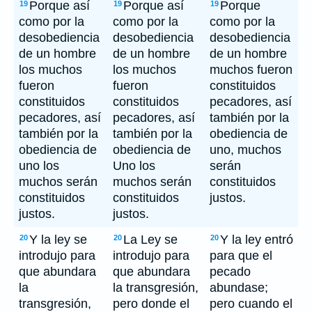
Porque así
Porque así
Porque
19
19
19
como por la
como por la
como por la
desobediencia
desobediencia
desobediencia
de un hombre
de un hombre
de un hombre
los muchos
los muchos
muchos fueron
fueron
fueron
constituidos
constituidos
constituidos
pecadores, así
pecadores, así
pecadores, así
también por la
también por la
también por la
obediencia de
obediencia de
obediencia de
uno, muchos
uno los
Uno los
serán
muchos serán
muchos serán
constituidos
constituidos
constituidos
justos.
justos.
justos.
Y la ley se
La Ley se
Y la ley entró
20
20
20
introdujo para
introdujo para
para que el
que abundara
que abundara
pecado
la
la transgresión,
abundase;
transgresión,
pero donde el
pero cuando el