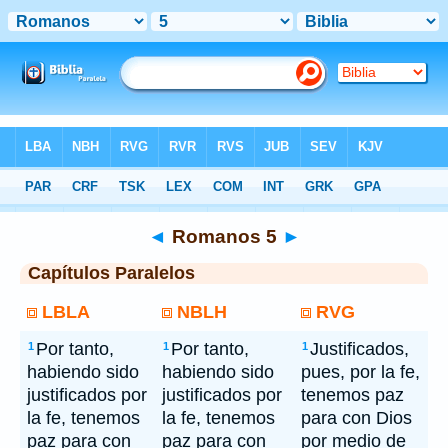
Bíblia
> Romanos 5
◄
Romanos 5
►
Capítulos Paralelos
LBLA
NBLH
RVG
Por tanto,
Por tanto,
Justificados,
1
1
1
habiendo sido
habiendo sido
pues, por la fe,
justificados por
justificados por
tenemos paz
la fe, tenemos
la fe, tenemos
para con Dios
paz para con
paz para con
por medio de