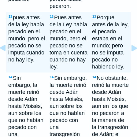
pecaron.
pues antes
Pues antes
Porque
13
13
13
de la ley había
de la Ley había
antes de la ley,
pecado en el
pecado en el
el pecado
mundo, pero el
mundo, pero el
estaba en el
pecado no se
pecado no se
mundo; pero
imputa cuando
toma en cuenta
no se imputa
no hay ley.
cuando no hay
pecado no
ley.
habiendo ley.
Sin
Sin embargo,
No obstante,
14
14
14
embargo, la
la muerte reinó
reinó la muerte
muerte reinó
desde Adán
desde Adán
desde Adán
hasta Moisés,
hasta Moisés,
hasta Moisés,
aun sobre los
aun en los que
aun sobre los
que no habían
no pecaron a
que no habían
pecado con
la manera de
pecado con
una
la transgresión
una
transgresión
de Adán; el