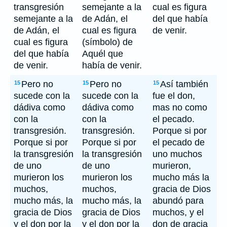
transgresión
semejante a la
cual es figura
semejante a la
de Adán, el
del que había
de Adán, el
cual es figura
de venir.
cual es figura
(símbolo) de
del que había
Aquél que
de venir.
había de venir.
Pero no
Pero no
Así también
15
15
15
sucede con la
sucede con la
fue el don,
dádiva como
dádiva como
mas no como
con la
con la
el pecado.
transgresión.
transgresión.
Porque si por
Porque si por
Porque si por
el pecado de
la transgresión
la transgresión
uno muchos
de uno
de uno
murieron,
murieron los
murieron los
mucho más la
muchos,
muchos,
gracia de Dios
mucho más, la
mucho más, la
abundó para
gracia de Dios
gracia de Dios
muchos, y el
y el don por la
y el don por la
don de gracia