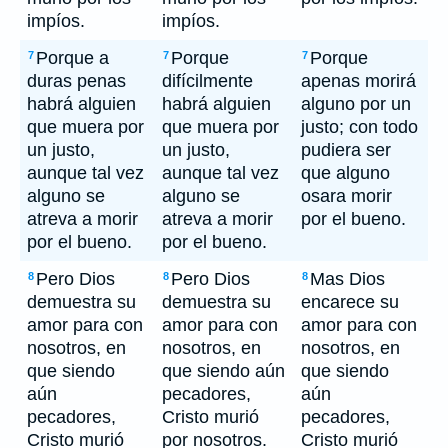
impíos.
impíos.
Porque a
Porque
Porque
7
7
7
duras penas
difícilmente
apenas morirá
habrá alguien
habrá alguien
alguno por un
que muera por
que muera por
justo; con todo
un justo,
un justo,
pudiera ser
aunque tal vez
aunque tal vez
que alguno
alguno se
alguno se
osara morir
atreva a morir
atreva a morir
por el bueno.
por el bueno.
por el bueno.
Pero Dios
Pero Dios
Mas Dios
8
8
8
demuestra su
demuestra su
encarece su
amor para con
amor para con
amor para con
nosotros, en
nosotros, en
nosotros, en
que siendo
que siendo aún
que siendo
aún
pecadores,
aún
pecadores,
Cristo murió
pecadores,
Cristo murió
por nosotros.
Cristo murió