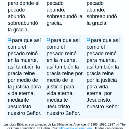
pero donde el
pecado
pecado
pecado
abundó,
abundó,
abundó,
sobreabundó la
sobreabundó
sobreabundó
gracia,
la gracia;
la gracia,
para que así
para que así
para que así
21
21
21
como el
como el
como el
pecado reinó
pecado reinó
pecado reinó
en la muerte,
en la muerte,
para muerte,
así también la
así también la
así también la
gracia reine
gracia reine por
gracia reine
por medio de
medio de la
por la justicia
la justicia para
justicia para
para vida
vida eterna,
vida eterna,
eterna, por
mediante
mediante
Jesucristo,
Jesucristo
Jesucristo
nuestro Señor.
nuestro Señor.
nuestro Señor.
Las citas Bíblicas son tomadas de La Biblia de las Américas © 1986, 1995, 1997 by The
Lockman Foundation, La Habra, Calif,
http://www.lockman.org
. Usadas con permiso.