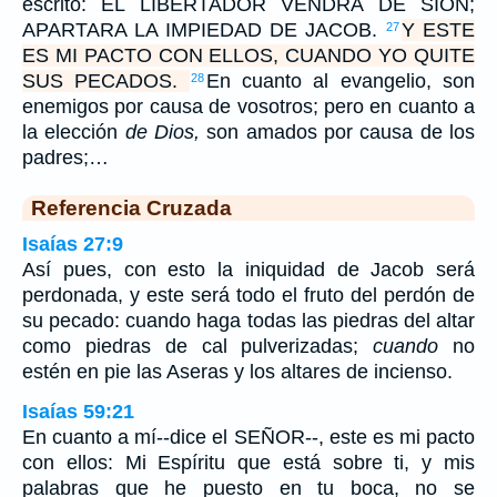
escrito: EL LIBERTADOR VENDRA DE SION;
APARTARA LA IMPIEDAD DE JACOB.
Y ESTE
27
ES MI PACTO CON ELLOS, CUANDO YO QUITE
SUS PECADOS.
En cuanto al evangelio, son
28
enemigos por causa de vosotros; pero en cuanto a
la elección
de Dios,
son amados por causa de los
padres;…
Referencia Cruzada
Isaías 27:9
Así pues, con esto la iniquidad de Jacob será
perdonada, y este será todo el fruto del perdón de
su pecado: cuando haga todas las piedras del altar
como piedras de cal pulverizadas;
cuando
no
estén en pie las Aseras y los altares de incienso.
Isaías 59:21
En cuanto a mí--dice el SEÑOR--, este es mi pacto
con ellos: Mi Espíritu que está sobre ti, y mis
palabras que he puesto en tu boca, no se