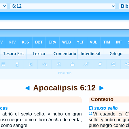
◄
Apocalipsis 6:12
►
Contexto
icas
El sexto sello
abrió el sexto sello, y hubo un gran
Vi cuando
el C
12
 puso negro como cilicio
hecho
de cerda,
sello, y hubo un gra
ó como sangre,
puso negro como ci