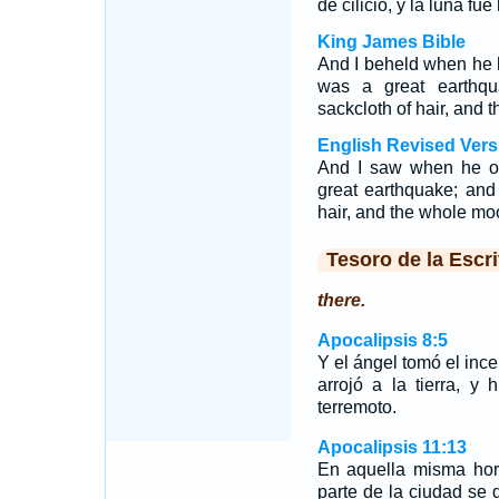
de cilicio, y la luna f
King James Bible
And I beheld when he h
was a great earthq
sackcloth of hair, and
English Revised Vers
And I saw when he op
great earthquake; and
hair, and the whole m
Tesoro de la Escri
there.
Apocalipsis 8:5
Y el ángel tomó el incen
arrojó a la tierra, y
terremoto.
Apocalipsis 11:13
En aquella misma hor
parte de la ciudad se 