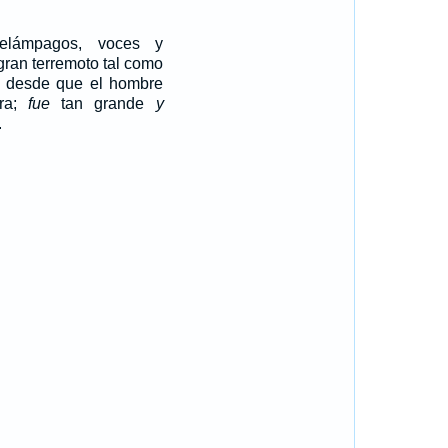
elámpagos, voces y
gran terremoto tal como
o desde que el hombre
rra;
fue
tan grande
y
.