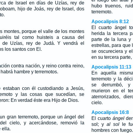
rca de Israel en días de Uzías, rey de
hubo truenos, rui
oboam, hijo de Joás, rey de Israel, dos
terremoto.
to.
Apocalipsis 8:12
El cuarto ángel t
is montes, porque el valle de los montes
herida la tercera p
huiréis tal como huisteis a causa del
parte de la luna y 
s de Uzías, rey de Judá. Y vendrá el
estrellas, para que 
s los santos con El.
se oscureciera y e
en su tercera parte
ión contra nación, y reino contra reino,
Apocalipsis 11:13
s habrá hambre y terremotos.
En aquella mism
terremoto y la déc
se derrumbó, y 
e estaban con él custodiando a Jesús,
murieron en el te
remoto y las cosas que sucedían, se
aterrorizados, die
eron: En verdad éste era Hijo de Dios.
cielo.
Apocalipsis 16:8
 un gran terremoto, porque un ángel del
El cuarto
ángel
der
el cielo, y acercándose, removió la
sol; y
al sol
le fu
 ella.
hombres con fuego.