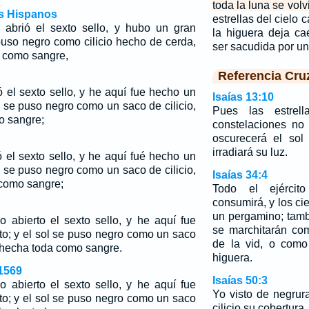
toda la luna se vol
os Hispanos
estrellas del cielo 
 abrió el sexto sello, y hubo un gran
la higuera deja ca
 puso negro como cilicio hecho de cerda,
ser sacudida por un
ó como sangre,
Referencia Cru
 el sexto sello, y he aquí fue hecho un
Isaías 13:10
l se puso negro como un saco de cilicio,
Pues las estrel
o sangre;
constelaciones no 
oscurecerá el sol 
irradiará su luz.
 el sexto sello, y he aquí fué hecho un
l se puso negro como un saco de cilicio,
Isaías 34:4
 como sangre;
Todo el ejércit
consumirá, y los ci
un pergamino; tamb
 abierto el sexto sello, y he aquí fue
se marchitarán co
to; y el sol se puso negro como un saco
de la vid, o com
ue hecha toda como sangre.
higuera.
1569
Isaías 50:3
 abierto el sexto sello, y he aquí fue
Yo visto de negrur
to; y el sol se puso negro como un saco
cilicio su cobertura.