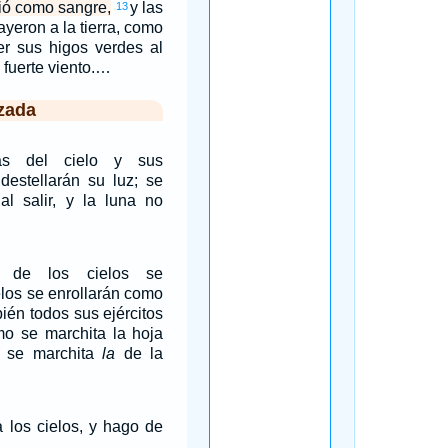
vió como sangre,
y las
13
cayeron a la tierra, como
er sus higos verdes al
 fuerte viento.…
zada
las del cielo y sus
destellarán su luz; se
al salir, y la luna no
o de los cielos se
elos se enrollarán como
ién todos sus ejércitos
mo se marchita la hoja
o se marchita
la
de la
a los cielos, y hago de