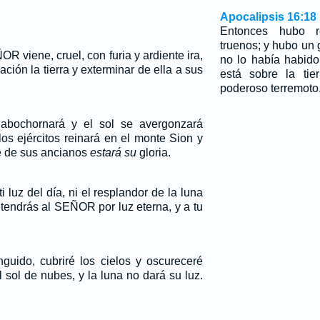
Apocalipsis 16:18
Entonces hubo r
truenos; y hubo un 
OR viene, cruel, con furia y ardiente ira,
no lo había habid
ación la tierra y exterminar de ella a sus
está sobre la tie
poderoso terremoto
abochornará y el sol se avergonzará
s ejércitos reinará en el monte Sion y
e de sus ancianos
estará su
gloria.
i luz del día, ni el resplandor de la luna
 tendrás al SEÑOR por luz eterna, y a tu
guido, cubriré los cielos y oscureceré
el sol de nubes, y la luna no dará su luz.