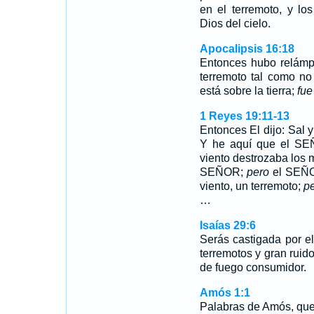
en el terremoto, y los
Dios del cielo.
Apocalipsis 16:18
Entonces hubo relámp
terremoto tal como n
está sobre la tierra;
fue
1 Reyes 19:11-13
Entonces El dijo: Sal
Y he aquí que el SE
viento destrozaba los 
SEÑOR;
pero
el SEÑ
viento, un terremoto;
p
…
Isaías 29:6
Serás castigada por e
terremotos y gran ruid
de fuego consumidor.
Amós 1:1
Palabras de Amós, que