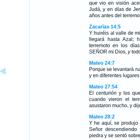
que vio en visión ace
Judá, y en días de Jer
años antes del terremo
Zacarías 14:5
Y huiréis al valle de m
llegará hasta Azal; 
terremoto en los día
SEÑOR mi Dios,
y
todo
Mateo 24:7
Porque se levantará nac
y en diferentes lugare
Mateo 27:54
El centurión y los qu
cuando vieron el ter
asustaron mucho, y dij
Mateo 28:2
Y he aquí, se produjo
Señor descendiendo d
piedra y se sentó sobre