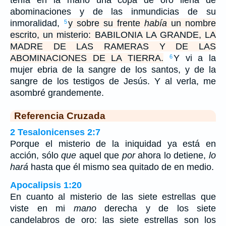
tenía en la mano una copa de oro llena de
abominaciones y de las inmundicias de su
inmoralidad,
y sobre su frente
había
un nombre
5
escrito, un misterio: BABILONIA LA GRANDE, LA
MADRE DE LAS RAMERAS Y DE LAS
ABOMINACIONES DE LA TIERRA.
Y vi a la
6
mujer ebria de la sangre de los santos, y de la
sangre de los testigos de Jesús. Y al verla, me
asombré grandemente.
Referencia Cruzada
2 Tesalonicenses 2:7
Porque el misterio de la iniquidad ya está en
acción, sólo
que
aquel que
por
ahora lo detiene,
lo
hará
hasta que él mismo sea quitado de en medio.
Apocalipsis 1:20
En cuanto al misterio de las siete estrellas que
viste en mi
mano
derecha y de los siete
candelabros de oro: las siete estrellas son los