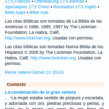
17:5 Francés
•
Offenbarung 17:5 Alemán
•
Apocalipsis 17:5 Chino
•
Revelation 17:5 Inglés
•
Bible Apps
•
Bible Hub
Las citas Bíblicas son tomadas de La Biblia de las
Américas © 1986, 1995, 1997 by The Lockman
Foundation, La Habra, Calif,
http://www.lockman.org
. Usadas con permiso.
Las citas bíblicas son tomadas Nueva Biblia de los
Hispanos © 2005 by The Lockman Foundation, La
Habra, Calif,
http://www.lockman.org
. Usadas con
permiso.
Reina Valera Gómez (© 2010)
Contexto
La condenación de la gran ramera
…
La mujer estaba vestida de púrpura y escarlata,
4
y adornada con oro, piedras preciosas y perlas, y