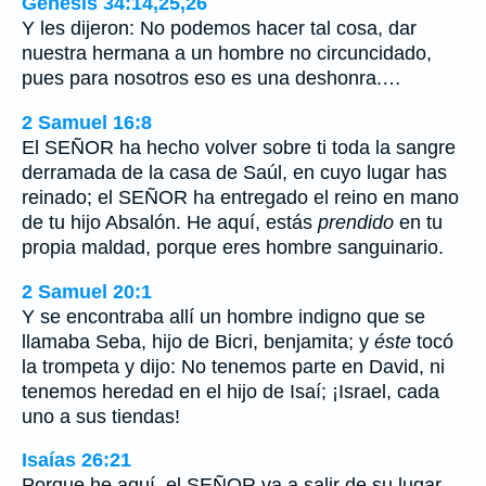
Génesis 34:14,25,26
Y les dijeron: No podemos hacer tal cosa, dar
nuestra hermana a un hombre no circuncidado,
pues para nosotros eso es una deshonra.…
2 Samuel 16:8
El SEÑOR ha hecho volver sobre ti toda la sangre
derramada de la casa de Saúl, en cuyo lugar has
reinado; el SEÑOR ha entregado el reino en mano
de tu hijo Absalón. He aquí, estás
prendido
en tu
propia maldad, porque eres hombre sanguinario.
2 Samuel 20:1
Y se encontraba allí un hombre indigno que se
llamaba Seba, hijo de Bicri, benjamita; y
éste
tocó
la trompeta y dijo: No tenemos parte en David, ni
tenemos heredad en el hijo de Isaí; ¡Israel, cada
uno a sus tiendas!
Isaías 26:21
Porque he aquí, el SEÑOR va a salir de su lugar