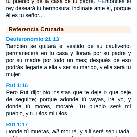
tu pueblo y de la casa de tu padre.
Entonces el
11
rey deseará tu hermosura; inclínate ante él, porque
él es tu señor.…
Referencia Cruzada
Deuteronomio 21:13
También se quitará el vestido de su cautiverio,
permanecerá en tu casa y llorará por su padre y
por su madre por todo un mes; después de eso
podrás llegarte a ella y ser su marido, y ella será tu
mujer.
Rut 1:16
Pero Rut dijo: No insistas que te deje
o
que deje
de seguirte; porque adonde tú vayas, iré yo, y
donde tú mores, moraré. Tu pueblo
será
mi
pueblo, y tu Dios mi Dios.
Rut 1:17
Donde tú mueras,
allí
moriré, y allí seré sepultada.