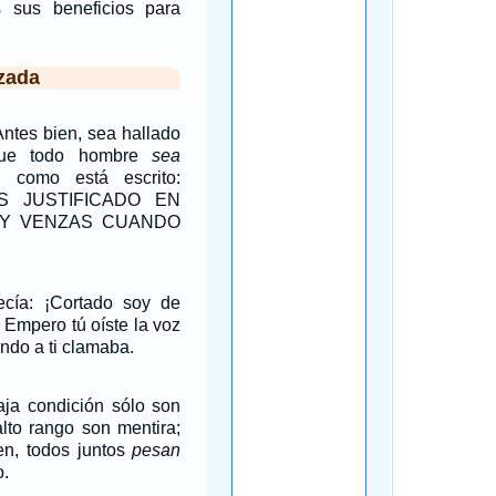
sus beneficios para
zada
ntes bien, sea hallado
que todo hombre
sea
 como está escrito:
S JUSTIFICADO EN
 Y VENZAS CUANDO
cía: ¡Cortado soy de
! Empero tú oíste la voz
ndo a ti clamaba.
ja condición sólo son
alto rango son mentira;
en, todos juntos
pesan
o.