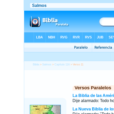
Biblia
>
Salmos
>
Capítulo 116
> Verso 11
Versos Paralelos
La Biblia de las Amér
Dije alarmado: Todo h
La Nueva Biblia de l