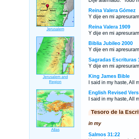
Dije alarmado: "Todo h
Reina Valera Gómez
Y dije en mi apresuram
Reina Valera 1909
Y dije en mi apresuram
Biblia Jubileo 2000
Y dije en mi apresuram
Sagradas Escrituras 
Y dije en mi apresuram
King James Bible
I said in my haste, All
English Revised Vers
I said in my haste, All 
Tesoro de la Escri
in my
Salmos 31:22