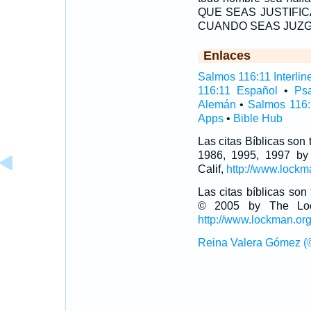
QUE SEAS JUSTIFI
CUANDO SEAS JUZG
Enlaces
Salmos 116:11 Interlin
116:11 Español
•
Ps
Alemán
•
Salmos 116:
Apps
•
Bible Hub
Las citas Bíblicas son
1986, 1995, 1997 by
Calif,
http://www.lockm
Las citas bíblicas so
© 2005 by The Lock
http://www.lockman.or
Reina Valera Gómez (