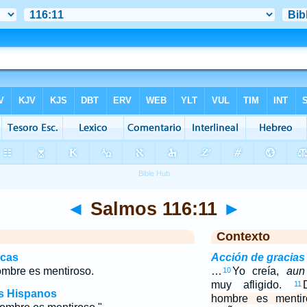
◄
Salmos 116:11
►
Contexto
icas
Acción de gracias
ombre es mentiroso.
…
Yo creía,
aun
10
muy afligido.
11
os Hispanos
hombre es mentir