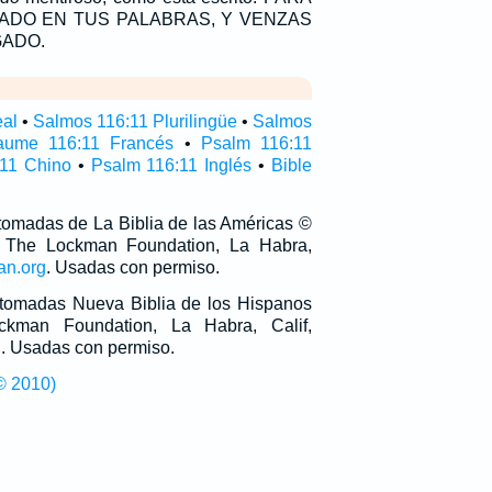
CADO EN TUS PALABRAS, Y VENZAS
ADO.
eal
•
Salmos 116:11 Plurilingüe
•
Salmos
aume 116:11 Francés
•
Psalm 116:11
11 Chino
•
Psalm 116:11 Inglés
•
Bible
 tomadas de La Biblia de las Américas ©
 The Lockman Foundation, La Habra,
an.org
. Usadas con permiso.
n tomadas Nueva Biblia de los Hispanos
man Foundation, La Habra, Calif,
g
. Usadas con permiso.
© 2010)