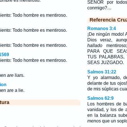
ombre es mentiroso."
SEÑOR por todos 
conmigo?…
iento: Todo hombre es mentiroso.
Referencia Cru
Romanos 3:4
iento: Todo hombre es mentiroso.
¡De ningún modo! A
Dios veraz, aun
iento: Todo hombre es mentiroso.
hallado
mentiroso;
PARA QUE SEA
1569
TUS PALABRAS,
iento: Todo hombre es mentiroso.
SEAS JUZGADO.
Salmos 31:22
 men
are
liars.
Y yo alarmado, de
delante de tus ojos
ion
de mis súplicas cua
men are a lie.
Salmos 62:9
tura
Los hombres de ba
vanidad, y los de 
en la balanza sub
menos
que un sopl