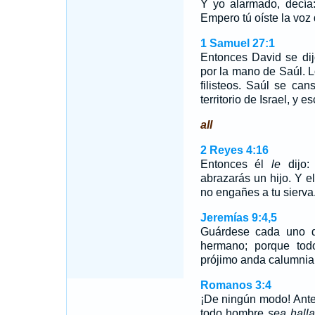
Y yo alarmado, decía:
Empero tú oíste la voz
1 Samuel 27:1
Entonces David se dij
por la mano de Saúl. Lo
filisteos. Saúl se can
territorio de Israel, y
all
2 Reyes 4:16
Entonces él
le
dijo:
abrazarás un hijo. Y e
no engañes a tu sierva
Jeremías 9:4,5
Guárdese cada uno d
hermano; porque tod
prójimo anda calumni
Romanos 3:4
¡De ningún modo! Ante
todo hombre
sea hall