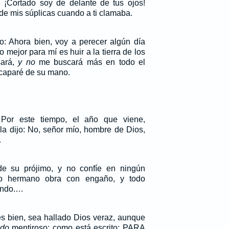
 ¡Cortado soy de delante de tus ojos!
 de mis súplicas cuando a ti clamaba.
o: Ahora bien, voy a perecer algún día
 mejor para mí es huir a la tierra de los
sará,
y no
me buscará más en todo el
 escaparé de su mano.
 Por este tiempo, el año que viene,
lla dijo: No, señor mío, hombre de Dios,
.
e su prójimo, y no confíe en ningún
o hermano obra con engaño, y todo
ando.…
s bien, sea hallado Dios veraz, aunque
ado
mentiroso; como está escrito: PARA