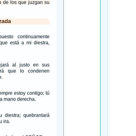
lo de los que juzgan su
zada
esto continuamente
que está a mi diestra,
ará al justo en sus
irá que lo condenen
o.
empre estoy contigo; tú
la mano derecha.
u diestra; quebrantará
 ira.