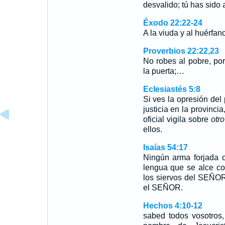
desvalido; tú has sido
Éxodo 22:22-24
A la viuda y al huérfano
Proverbios 22:22,23
No robes al pobre, por
la puerta;…
Eclesiastés 5:8
Si ves la opresión del
justicia en la provinci
oficial vigila sobre
otro
ellos.
Isaías 54:17
Ningún arma forjada c
lengua que se alce con
los siervos del SEÑOR,
el SEÑOR.
Hechos 4:10-12
sabed todos vosotros,