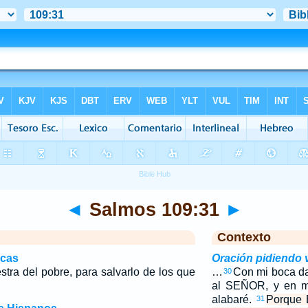
◄
Salmos 109:31
►
Contexto
icas
Oración pidiendo
stra del pobre, para salvarlo de los que
…
Con mi boca da
30
al SEÑOR, y en me
alabaré.
Porque E
31