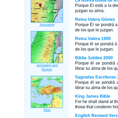
La Nueva Biblia de l
Porque El está a la die
juzgan su alma.
Reina Valera Gómez
Porque Él se pondrá a l
de los que le juzgan.
Reina Valera 1909
Porque él se pondrá á l
de los que le juzgan.
Biblia Jubileo 2000
Porque
él
se pondrá a
librar su alma de los q
Sagradas Escrituras 
Porque
él
se pondrá a
librar su alma de los q
King James Bible
For he shall stand at th
those that condemn his
English Revised Vers