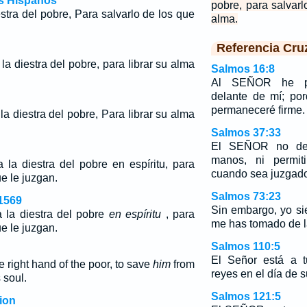
os Hispanos
pobre, para salvar
stra del pobre, Para salvarlo de los que
alma.
Referencia Cru
a diestra del pobre, para librar su alma
Salmos 16:8
Al SEÑOR he pu
delante de mí; por
permaneceré firme.
a diestra del pobre, Para librar su alma
Salmos 37:33
El SEÑOR no dej
manos, ni permit
 la diestra del pobre
en espíritu
, para
cuando sea juzgad
ue le juzgan.
Salmos 73:23
1569
Sin embargo, yo si
 la diestra del pobre
en espíritu
, para
me has tomado de 
ue le juzgan.
Salmos 110:5
El Señor está a t
e right hand of the poor, to save
him
from
reyes en el día de su
 soul.
Salmos 121:5
ion