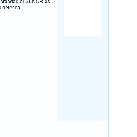
ardador; el SEÑOR es
o derecha.