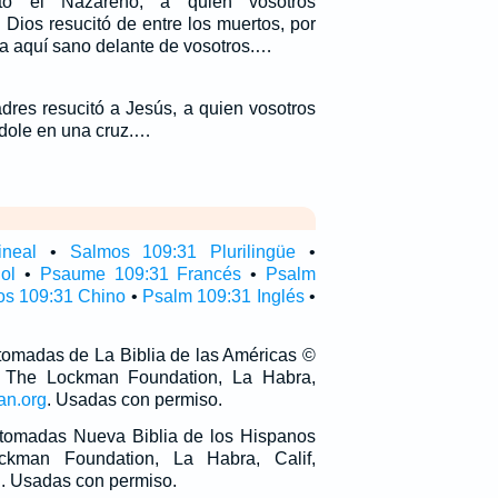
to el Nazareno, a quien vosotros
Dios resucitó de entre los muertos, por
a aquí sano delante de vosotros.…
dres resucitó a Jesús, a quien vosotros
dole en una cruz.…
ineal
•
Salmos 109:31 Plurilingüe
•
ol
•
Psaume 109:31 Francés
•
Psalm
s 109:31 Chino
•
Psalm 109:31 Inglés
•
 tomadas de La Biblia de las Américas ©
 The Lockman Foundation, La Habra,
an.org
. Usadas con permiso.
n tomadas Nueva Biblia de los Hispanos
man Foundation, La Habra, Calif,
g
. Usadas con permiso.