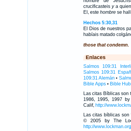
nombre de Jesucris
crucificasteis
y
a quien 
El, este
hombre
se hall
Hechos 5:30,31
El Dios de nuestros pa
habíais matado colgán
those that condemn.
Enlaces
Salmos 109:31 Interl
Salmos 109:31 Españ
109:31 Alemán
•
Salmo
Bible Apps
•
Bible Hub
Las citas Bíblicas son
1986, 1995, 1997 by
Calif,
http://www.lockm
Las citas bíblicas so
© 2005 by The Lock
http://www.lockman.or