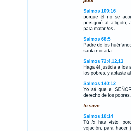
poor
Salmos 109:16
porque él no se acor
persiguió al afligido
para matar
los
.
Salmos 68:5
Padre de los huérfanos
santa morada.
Salmos 72:4,12,13
Haga él justicia a los 
los pobres, y aplaste a
Salmos 140:12
Yo sé que el SEÑOR 
derecho de los pobres.
to save
Salmos 10:14
Tú
lo
has visto, por
vejación, para hacer 