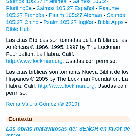
Salmos 105:27 Interlineal
•
Salmos 105:27
Plurilingüe
•
Salmos 105:27 Español
•
Psaume
105:27 Francés
•
Psalm 105:27 Alemán
•
Salmos
105:27 Chino
•
Psalm 105:27 Inglés
•
Bible Apps
•
Bible Hub
Las citas Bíblicas son tomadas de La Biblia de las
Américas © 1986, 1995, 1997 by The Lockman
Foundation, La Habra, Calif,
http://www.lockman.org
. Usadas con permiso.
Las citas bíblicas son tomadas Nueva Biblia de los
Hispanos © 2005 by The Lockman Foundation, La
Habra, Calif,
http://www.lockman.org
. Usadas con
permiso.
Reina Valera Gómez (© 2010)
Contexto
Las obras maravillosas del SEÑOR en favor de
Israel