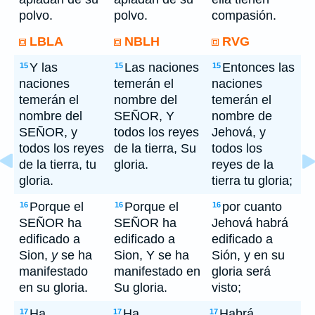
polvo.
polvo.
compasión.
LBLA
NBLH
RVG
Y las
Las naciones
Entonces las
15
15
15
naciones
temerán el
naciones
temerán el
nombre del
temerán el
nombre del
SEÑOR, Y
nombre de
SEÑOR, y
todos los reyes
Jehová, y
todos los reyes
de la tierra, Su
todos los
de la tierra, tu
gloria.
reyes de la
gloria.
tierra tu gloria;
Porque el
Porque el
por cuanto
16
16
16
SEÑOR ha
SEÑOR ha
Jehová habrá
edificado a
edificado a
edificado a
Sion,
y
se ha
Sion, Y se ha
Sión, y en su
manifestado
manifestado en
gloria será
en su gloria.
Su gloria.
visto;
Ha
Ha
Habrá
17
17
17