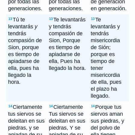
por todas las
por todas las
de generación
generaciones.
generaciones.
en generación.
Tú te
Te levantarás
Te
13
13
13
levantarás
y
y tendrás
levantarás y
tendrás
compasión de
tendrás
compasión de
Sion, Porque
misericordia
Sion, porque
es tiempo de
de Sión;
es tiempo de
apiadarse de
porque es
apiadarse de
ella, Pues ha
tiempo de
ella, pues ha
llegado la hora.
tener
llegado la
misericordia
hora.
de ella, pues
el plazo ha
llegado.
Ciertamente
Ciertamente
Porque tus
14
14
14
tus siervos se
Tus siervos se
siervos aman
deleitan en sus
deleitan en sus
sus piedras, y
piedras, y se
piedras, Y se
del polvo de
apiadan de su
apiadan de su
ella tienen