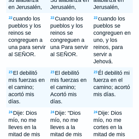
su alabanza
Su alabanza en
alabanza en
en Jerusalén,
Jerusalén,
Jerusalén,
cuando los
Cuando los
cuando los
22
22
22
pueblos y los
pueblos y los
pueblos se
reinos se
reinos se
congreguen en
congreguen a
congreguen a
uno, y los
una para servir
una Para servir
reinos, para
al SEÑOR.
al SEÑOR.
servir a
Jehová.
El debilitó
El debilitó
Él debilitó mi
23
23
23
mis fuerzas en
mis fuerzas en
fuerza en el
el camino;
el camino;
camino; acortó
acortó mis
Acortó mis
mis días.
días.
días.
Dije: Dios
Dije: "Dios
Dije: Dios
24
24
24
mío, no me
mío, no me
mío, no me
lleves en la
lleves a la
cortes en la
mitad de mis
mitad de mis
mitad de mis