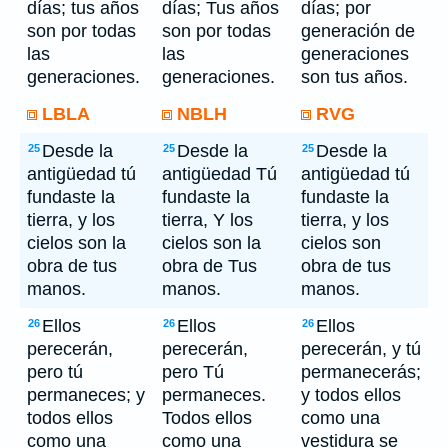
días; tus años
días; Tus años
días; por
son por todas
son por todas
generación de
las
las
generaciones
generaciones.
generaciones.
son tus años.
LBLA
NBLH
RVG
Desde la
Desde la
Desde la
25
25
25
antigüedad tú
antigüedad Tú
antigüedad tú
fundaste la
fundaste la
fundaste la
tierra, y los
tierra, Y los
tierra, y los
cielos son la
cielos son la
cielos son
obra de tus
obra de Tus
obra de tus
manos.
manos.
manos.
Ellos
Ellos
Ellos
26
26
26
perecerán,
perecerán,
perecerán, y tú
pero tú
pero Tú
permanecerás;
permaneces; y
permaneces.
y todos ellos
todos ellos
Todos ellos
como una
como una
como una
vestidura se