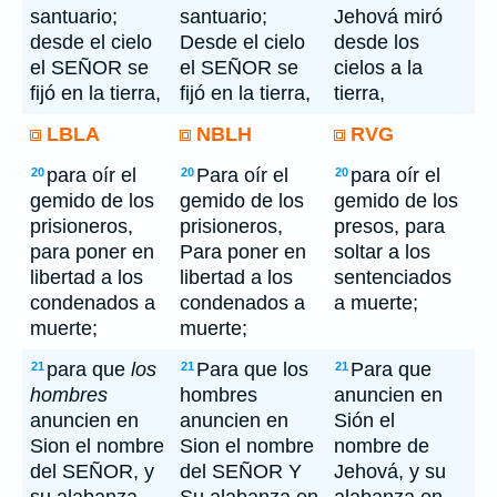
santuario;
santuario;
Jehová miró
desde el cielo
Desde el cielo
desde los
el SEÑOR se
el SEÑOR se
cielos a la
fijó en la tierra,
fijó en la tierra,
tierra,
LBLA
NBLH
RVG
para oír el
Para oír el
para oír el
20
20
20
gemido de los
gemido de los
gemido de los
prisioneros,
prisioneros,
presos, para
para poner en
Para poner en
soltar a los
libertad a los
libertad a los
sentenciados
condenados a
condenados a
a muerte;
muerte;
muerte;
para que
los
Para que los
Para que
21
21
21
hombres
hombres
anuncien en
anuncien en
anuncien en
Sión el
Sion el nombre
Sion el nombre
nombre de
del SEÑOR, y
del SEÑOR Y
Jehová, y su