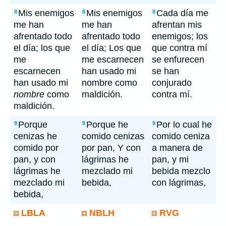
Mis enemigos
Mis enemigos
Cada día me
8
8
8
me han
me han
afrentan mis
afrentado todo
afrentado todo
enemigos; los
el día; los que
el día; Los que
que contra mí
me
me escarnecen
se enfurecen
escarnecen
han usado mi
se han
han usado mi
nombre como
conjurado
nombre
como
maldición.
contra mí.
maldición.
Porque
Porque he
Por lo cual he
9
9
9
cenizas he
comido cenizas
comido ceniza
comido por
por pan, Y con
a manera de
pan, y con
lágrimas he
pan, y mi
lágrimas he
mezclado mi
bebida mezclo
mezclado mi
bebida,
con lágrimas,
bebida,
LBLA
NBLH
RVG