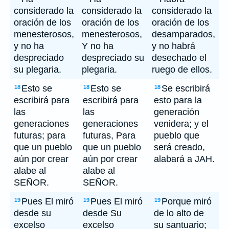
considerado la
considerado la
considerado la
oración de los
oración de los
oración de los
menesterosos,
menesterosos,
desamparados,
y no ha
Y no ha
y no habrá
despreciado
despreciado su
desechado el
su plegaria.
plegaria.
ruego de ellos.
Esto se
Esto se
Se escribirá
18
18
18
escribirá para
escribirá para
esto para la
las
las
generación
generaciones
generaciones
venidera; y el
futuras; para
futuras, Para
pueblo que
que un pueblo
que un pueblo
será creado,
aún por crear
aún por crear
alabará a JAH.
alabe al
alabe al
SEÑOR.
SEÑOR.
Pues El miró
Pues El miró
Porque miró
19
19
19
desde su
desde Su
de lo alto de
excelso
excelso
su santuario;