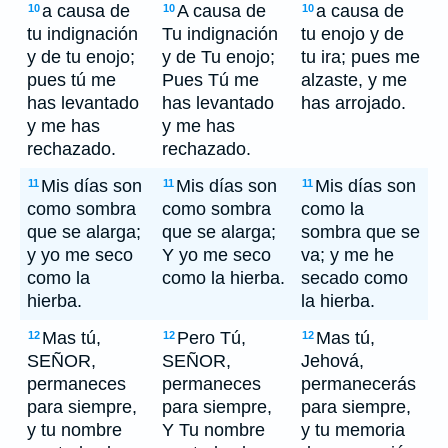
a causa de
A causa de
a causa de
10
10
10
tu indignación
Tu indignación
tu enojo y de
y de tu enojo;
y de Tu enojo;
tu ira; pues me
pues tú me
Pues Tú me
alzaste, y me
has levantado
has levantado
has arrojado.
y me has
y me has
rechazado.
rechazado.
Mis días son
Mis días son
Mis días son
11
11
11
como sombra
como sombra
como la
que se alarga;
que se alarga;
sombra que se
y yo me seco
Y yo me seco
va; y me he
como la
como la hierba.
secado como
hierba.
la hierba.
Mas tú,
Pero Tú,
Mas tú,
12
12
12
SEÑOR,
SEÑOR,
Jehová,
permaneces
permaneces
permanecerás
para siempre,
para siempre,
para siempre,
y tu nombre
Y Tu nombre
y tu memoria