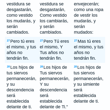
vestidura se
vestidura se
envejecerán;
desgastarán,
desgastarán,
como una ropa
como vestido
Como vestido
de vestir los
los mudarás, y
los cambiarás,
mudarás, y
serán
y serán
serán
cambiados.
cambiados.
mudados:
Pero tú eres
Pero Tú eres
Mas tú eres
27
27
27
el mismo, y tus
el mismo, Y
el mismo, y tus
años no
Tus años no
años no
tendrán fin.
tendrán fin.
tendrán fin.
Los hijos de
Los hijos de
Los hijos de
28
28
28
tus siervos
Tus siervos
tus siervos
permanecerán,
permanecerán,
permanecerán,
y su
Y su
y su simiente
descendencia
descendencia
será
será
será
establecida
establecida
establecida
delante de ti.
delante de ti.
delante de Ti."