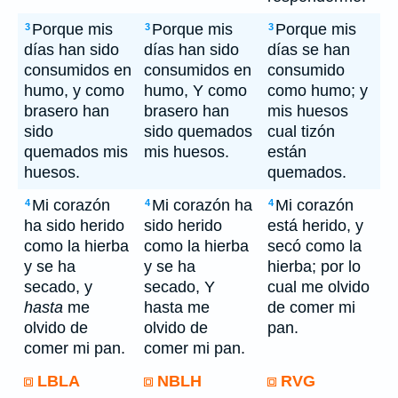
Porque mis
Porque mis
Porque mis
3
3
3
días han sido
días han sido
días se han
consumidos en
consumidos en
consumido
humo, y como
humo, Y como
como humo; y
brasero han
brasero han
mis huesos
sido
sido quemados
cual tizón
quemados mis
mis huesos.
están
huesos.
quemados.
Mi corazón
Mi corazón ha
Mi corazón
4
4
4
ha sido herido
sido herido
está herido, y
como la hierba
como la hierba
secó como la
y se ha
y se ha
hierba; por lo
secado, y
secado, Y
cual me olvido
hasta
me
hasta me
de comer mi
olvido de
olvido de
pan.
comer mi pan.
comer mi pan.
LBLA
NBLH
RVG