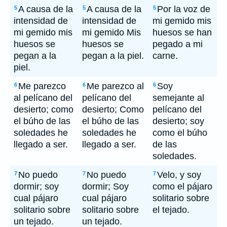
A causa de la
A causa de la
Por la voz de
5
5
5
intensidad de
intensidad de
mi gemido mis
mi gemido mis
mi gemido Mis
huesos se han
huesos se
huesos se
pegado a mi
pegan a la
pegan a la piel.
carne.
piel.
Me parezco
Me parezco al
Soy
6
6
6
al pelícano del
pelícano del
semejante al
desierto; como
desierto; Como
pelícano del
el búho de las
el búho de las
desierto; soy
soledades he
soledades he
como el búho
llegado a ser.
llegado a ser.
de las
soledades.
No puedo
No puedo
Velo, y soy
7
7
7
dormir; soy
dormir; Soy
como el pájaro
cual pájaro
cual pájaro
solitario sobre
solitario sobre
solitario sobre
el tejado.
un tejado.
un tejado.