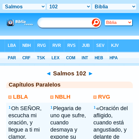
Bíblia
> Salmos 102
◄
Salmos 102
►
Capítulos Paralelos
LBLA
NBLH
RVG
Oh SEÑOR,
Plegaria de
«Oración del
1
1
1
escucha mi
uno que sufre,
afligido,
oración, y
cuando
cuando está
llegue a ti mi
desmaya y
angustiado, y
clamor.
expone su
delante de