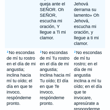
queja ante el
Jehová
SEÑOR. Oh
derrama su
SEÑOR,
lamento» Oh
escucha mi
Jehová,
oración, Y
escucha mi
llegue a Ti mi
oración, y
clamor.
llegue a ti mi
clamor.
No escondas
No escondas
No escondas
2
2
2
de mí tu rostro
de mí Tu rostro
de mí tu
en el día de mi
en el día de mi
rostro; en el
angustia;
angustia;
día de mi
inclina hacia
Inclina hacia mí
angustia
mí tu oído; el
Tu oído; El día
inclina a mí tu
día en que te
en que Te
oído; en el día
invoco,
invoco,
que te
respóndeme
respóndeme
invocare,
pronto.
pronto.
apresúrate a
responderme.