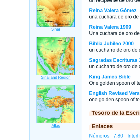
un recipiente de oro de
Reina Valera Gómez
una cuchara de oro de d
Reina Valera 1909
Una cuchara de oro de 
Biblia Jubileo 2000
un cucharro de oro de 
Sagradas Escrituras 
un cucharro de oro de 
King James Bible
One golden spoon of t
English Revised Vers
one golden spoon of ten
Tesoro de la Escri
Enlaces
Números 7:80 Interli