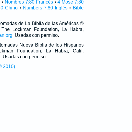
l
•
Nombres 7:80 Francés
•
4 Mose 7:80
80 Chino
•
Numbers 7:80 Inglés
•
Bible
 tomadas de La Biblia de las Américas ©
 The Lockman Foundation, La Habra,
an.org
. Usadas con permiso.
n tomadas Nueva Biblia de los Hispanos
man Foundation, La Habra, Calif,
g
. Usadas con permiso.
© 2010)