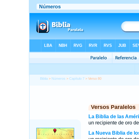
Biblia
>
Números
>
Capítulo 7
> Verso 80
Versos Paralelos
La Biblia de las Amér
un recipiente de oro d
La Nueva Biblia de l