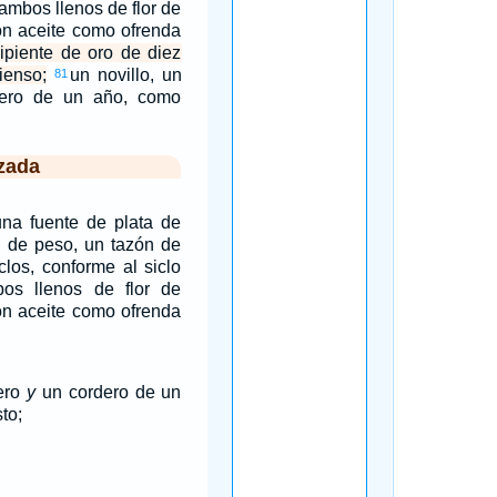
 ambos llenos de flor de
on aceite como ofrenda
ipiente de oro de diez
ienso;
un novillo, un
81
ero de un año, como
zada
na fuente de plata de
s
de peso, un tazón de
clos, conforme al siclo
bos llenos de flor de
on aceite como ofrenda
nero
y
un cordero de un
to;