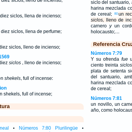
 diez siclos, lleno de incienso;
siclo del santuario,
harina mezclada c
de cereal;
un rec
80
iez siclos, llena de incienso;
siclos,
lleno de inc
carnero
y
un cord
diez siclos, llena de perfume;
holocausto;…
Referencia Cru
diez
siclos
, lleno de incienso;
Números 7:79
1569
Y su ofrenda
fue
u
diez
siclos
, lleno de incienso;
ciento treinta
siclo
plata de setenta si
del santuario, am
en
shekels
, full of incense:
harina mezclada c
ion
de cereal;
 shekels, full of incense;
Números 7:81
un novillo, un car
tura
año, como holocaus
neal
•
Números 7:80 Plurilingüe
•