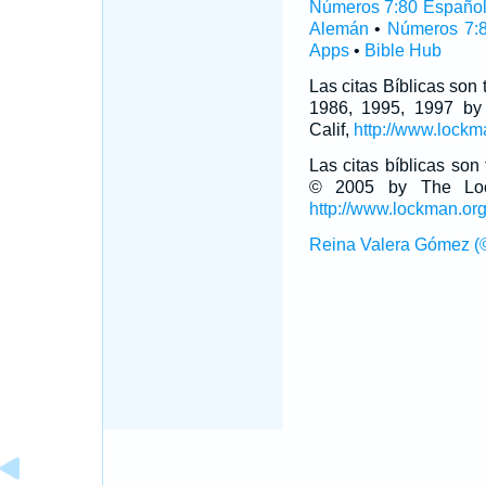
Números 7:80 Españo
Alemán
•
Números 7:
Apps
•
Bible Hub
Las citas Bíblicas son
1986, 1995, 1997 by
Calif,
http://www.lockm
Las citas bíblicas so
© 2005 by The Lock
http://www.lockman.or
Reina Valera Gómez (