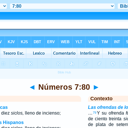
◄
Números 7:80
►
Contexto
icas
Las ofrendas de lo
e diez
siclos,
lleno de incienso;
…
Y su ofrenda
f
79
de ciento treinta
si
os Hispanos
de plata de seten