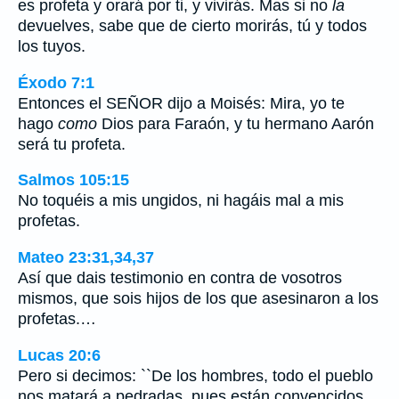
es profeta y orará por ti, y vivirás. Mas si no
la
devuelves, sabe que de cierto morirás, tú y todos
los tuyos.
Éxodo 7:1
Entonces el SEÑOR dijo a Moisés: Mira, yo te
hago
como
Dios para Faraón, y tu hermano Aarón
será tu profeta.
Salmos 105:15
No toquéis a mis ungidos, ni hagáis mal a mis
profetas.
Mateo 23:31,34,37
Así que dais testimonio en contra de vosotros
mismos, que sois hijos de los que asesinaron a los
profetas.…
Lucas 20:6
Pero si decimos: ``De los hombres, todo el pueblo
nos matará a pedradas, pues están convencidos