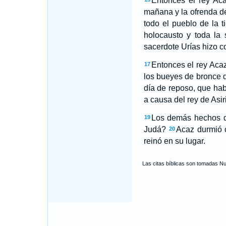
Entonces el rey Aca
mañana y la ofrenda de
todo el pueblo de la t
holocausto y toda la s
sacerdote Urías hizo c
Entonces el rey Acaz
17
los bueyes de bronce q
día de reposo, que hab
a causa del rey de Asir
Los demás hechos de
19
Judá?
Acaz durmió c
20
reinó en su lugar.
Las citas bíblicas son tomadas N