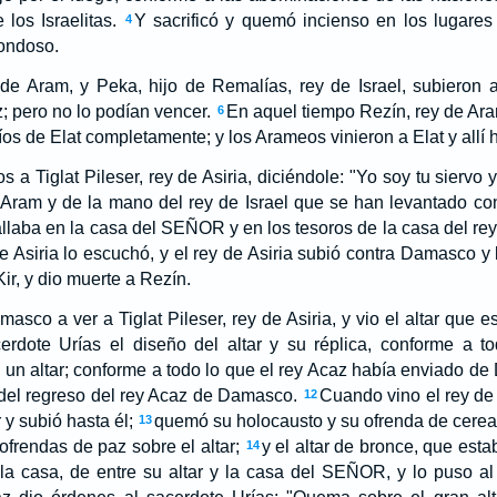
los Israelitas.
Y sacrificó y quemó incienso en los lugares 
4
rondoso.
de Aram, y Peka, hijo de Remalías, rey de Israel, subieron 
z; pero no lo podían vencer.
En aquel tiempo Rezín, rey de Ara
6
íos de Elat completamente; y los Arameos vinieron a Elat y allí
a Tiglat Pileser, rey de Asiria, diciéndole: "Yo soy tu siervo y
Aram y de la mano del rey de Israel que se han levantado con
allaba en la casa del SEÑOR y en los tesoros de la casa del rey
e Asiria lo escuchó, y el rey de Asiria subió contra Damasco y 
Kir, y dio muerte a Rezín.
masco a ver a Tiglat Pileser, rey de Asiria, y vio el altar que
erdote Urías el diseño del altar y su réplica, conforme a t
ó un altar; conforme a todo lo que el rey Acaz había enviado de 
 del regreso del rey Acaz de Damasco.
Cuando vino el rey de 
12
r y subió hasta él;
quemó su holocausto y su ofrenda de cereal
13
ofrendas de paz sobre el altar;
y el altar de bronce, que es
14
 la casa, de entre su altar y la casa del SEÑOR, y lo puso al 