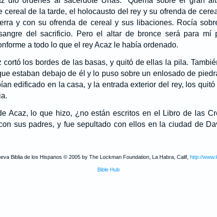
z dio órdenes al sacerdote Urías: "Quema sobre el gran alt
 cereal de la tarde, el holocausto del rey y su ofrenda de cerea
ierra y con su ofrenda de cereal y sus libaciones. Rocía sobr
angre del sacrificio. Pero el altar de bronce será para mí p
onforme a todo lo que el rey Acaz le había ordenado.
 cortó los bordes de las basas, y quitó de ellas la pila. Tambi
ue estaban debajo de él y lo puso sobre un enlosado de piedr
ían edificado en la casa, y la entrada exterior del rey, los qui
ia.
 Acaz, lo que hizo, ¿no están escritos en el Libro de las Cr
on sus padres, y fue sepultado con ellos en la ciudad de Dav
ueva Biblia de los Hispanos © 2005 by The Lockman Foundation, La Habra, Calif,
http://www.
Bible Hub