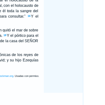
ar el holocausto de la
l, con el holocausto de
e él toda la sangre del
ara consultar."
Y el
16
én quitó el mar de sobre
a.
Y el pórtico para el
18
tó de la casa del SEÑOR
ónicas de los reyes de
id; y su hijo Ezequías
lockman.org
. Usadas con permiso.