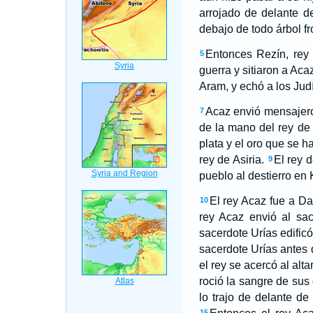
arrojado de delante de 
debajo de todo árbol f
Entonces Rezín, rey 
5
guerra y sitiaron a Aca
Aram, y echó a los Jud
Acaz envió mensajeros 
7
de la mano del rey de 
plata y el oro que se h
rey de Asiria.
El rey d
9
pueblo al destierro en 
El rey Acaz fue a Da
10
rey Acaz envió al sac
sacerdote Urías edific
sacerdote Urías antes
el rey se acercó al alta
roció la sangre de sus 
lo trajo de delante de
15