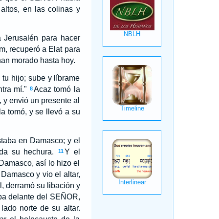
altos, en las colinas y
a Jerusalén para hacer
m, recuperó a Elat para
 han morado hasta hoy.
 tu hijo; sube y líbrame
tra mí."
Acaz tomó la
8
, y envió un presente al
la tomó, y se llevó a su
 estaba en Damasco; y el
oda su hechura.
Y el
11
Damasco, así lo hizo el
Damasco y vio el altar,
, derramó su libación y
taba delante del SEÑOR,
lado norte de su altar.