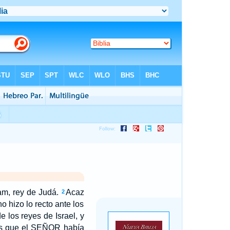
am, rey de Judá.
Acaz
2
o hizo lo recto ante los
 los reyes de Israel, y
nes que el SEÑOR había