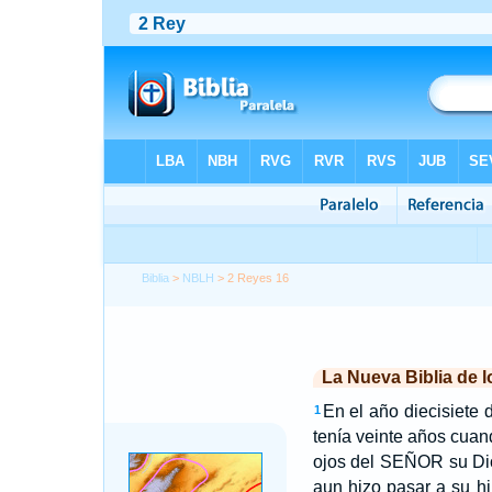
Biblia
>
NBLH
> 2 Reyes 16
La Nueva Biblia de 
En el año diecisiete 
1
tenía veinte años cuand
ojos del SEÑOR su Di
aun hizo pasar a su h