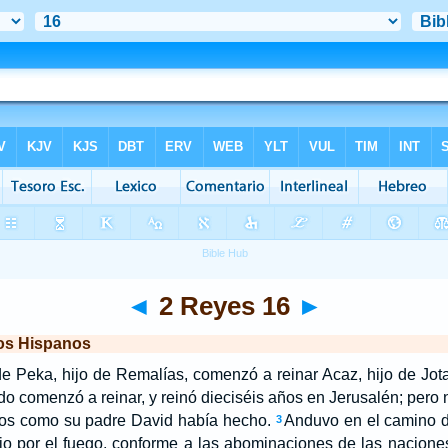
◄
2 Reyes 16
►
los Hispanos
de Peka, hijo de Remalías, comenzó a reinar Acaz, hijo de Jot
o comenzó a reinar, y reinó dieciséis años en Jerusalén; pero n
os como su padre David había hecho.
Anduvo en el camino de
3
ijo por el fuego, conforme a las abominaciones de las nacio