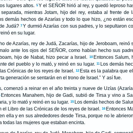
s lugares altos.
Y el SEÑOR hirió al rey, y quedó leproso has
5
separada, mientras Jotam, hijo del rey, estaba al frente de 
os demás hechos de Azarías y todo lo que hizo, ¿no están escr
 de Judá?
Y durmió Azarías con sus padres, y lo sepultaron co
7
reinó en su lugar.
cho de Azarías, rey de Judá, Zacarías, hijo de Jeroboam, reinó 
 malo ante los ojos del SEÑOR, como habían hecho sus padre
oam, hijo de Nabat, hizo pecar a Israel.
Entonces Salum, h
10
ante del pueblo y lo mató, y reinó en su lugar.
Los demás hech
11
 las Crónicas de los reyes de Israel.
Esta es la palabra que 
12
rta generación se sentarán en el trono de Israel." Y así fue.
, comenzó a reinar en el año treinta y nueve de Uzías (Azarías
Entonces Manahem, hijo de Gadi, subió de Tirsa y vino a Sam
4
ia, y lo mató y reinó en su lugar.
Los demás hechos de Salum
15
n el Libro de las Crónicas de los reyes de Israel.
Entonces Man
16
en ella y en sus alrededores desde Tirsa, porque no le abrieron 
re a todas las mujeres que estaban encinta.