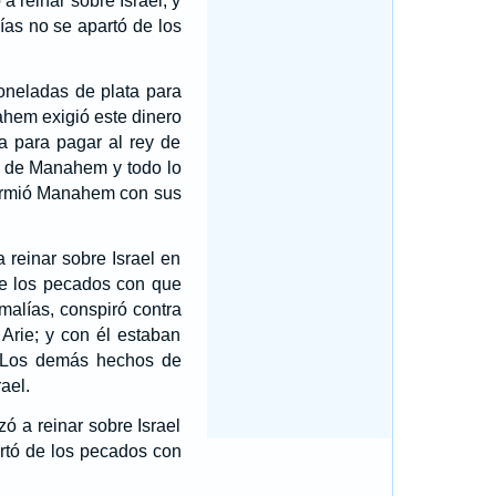
 reinar sobre Israel; y
ías no se apartó de los
 toneladas de plata para
hem exigió este dinero
ta para pagar al rey de
 de Manahem y todo lo
rmió Manahem con sus
reinar sobre Israel en
de los pecados con que
malías, conspiró contra
 Arie; y con él estaban
Los demás hechos de
ael.
ó a reinar sobre Israel
rtó de los pecados con