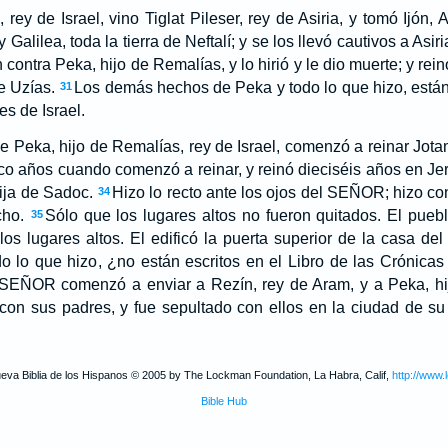
 rey de Israel, vino Tiglat Pileser, rey de Asiria, y tomó Ijón
alilea, toda la tierra de Neftalí; y se los llevó cautivos a Asiri
contra Peka, hijo de Remalías, y lo hirió y le dio muerte; y rein
e Uzías.
Los demás hechos de Peka y todo lo que hizo, están 
31
es de Israel.
 Peka, hijo de Remalías, rey de Israel, comenzó a reinar Jotam
nco años cuando comenzó a reinar, y reinó dieciséis años en Je
ija de Sadoc.
Hizo lo recto ante los ojos del SEÑOR; hizo co
34
cho.
Sólo que los lugares altos no fueron quitados. El puebl
35
os lugares altos. El edificó la puerta superior de la casa d
o lo que hizo, ¿no están escritos en el Libro de las Crónicas
 SEÑOR comenzó a enviar a Rezín, rey de Aram, y a Peka, hi
con sus padres, y fue sepultado con ellos en la ciudad de su 
ueva Biblia de los Hispanos © 2005 by The Lockman Foundation, La Habra, Calif,
http://www.
Bible Hub