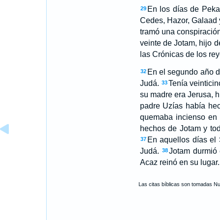
En los días de Peka,
29
Cedes, Hazor, Galaad y G
tramó una conspiración 
veinte de Jotam, hijo d
las Crónicas de los rey
En el segundo año de
32
Judá.
Tenía veintici
33
su madre era Jerusa, h
padre Uzías había he
quemaba incienso en l
hechos de Jotam y tod
En aquellos días el
37
Judá.
Jotam durmió 
38
Acaz reinó en su lugar.
Las citas bíblicas son tomadas N