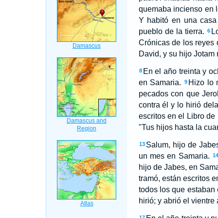
quemaba incienso en lo
Y habitó en una casa 
pueblo de la tierra.
L
6
Crónicas de los reyes
David, y su hijo Jotam 
En el año treinta y o
8
en Samaria.
Hizo lo
9
pecados con que Jerob
contra él y lo hirió del
escritos en el Libro de
"Tus hijos hasta la cua
Salum, hijo de Jabes
13
un mes en Samaria.
1
hijo de Jabes, en Samar
tramó, están escritos e
todos los que estaban 
hirió; y abrió el vient
17