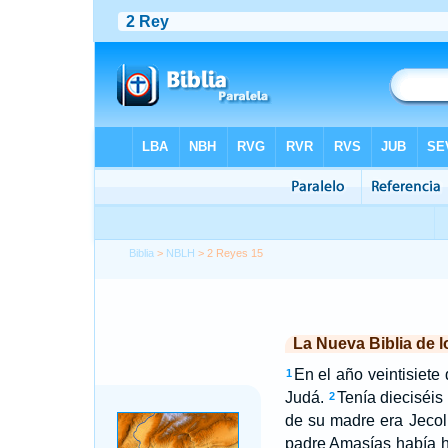
Biblia
>
NBLH
> 2 Reyes 15
La Nueva Biblia de 
En el año veintisiete
1
Judá.
Tenía dieciséis
2
de su madre era Jecolí
padre Amasías había 