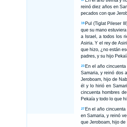
En el año treinta y 
reinó diez años en Sa
pecados con que Jerobo
Pul (Tiglat Pileser I
19
que su mano estuviera 
a Israel, a todos los 
Asiria. Y el rey de Asir
que hizo, ¿no están esc
padres, y su hijo Pekaí
En el año cincuenta
23
Samaria, y reinó dos 
Jeroboam, hijo de Naba
él y lo hirió en Samar
cincuenta hombres de 
Pekaía y todo lo que hi
En el año cincuenta 
27
en Samaria, y reinó ve
que Jeroboam, hijo de N