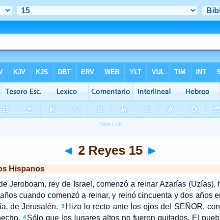
◄
2 Reyes 15
►
los Hispanos
 de Jeroboam, rey de Israel, comenzó a reinar Azarías (Uzías), 
 años cuando comenzó a reinar, y reinó cincuenta y dos años 
a, de Jerusalén.
Hizo lo recto ante los ojos del SEÑOR, con
3
hecho.
Sólo que los lugares altos no fueron quitados. El puebl
4