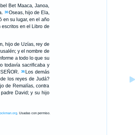
, Abel Bet Maaca, Janoa,
a.
Oseas, hijo de Ela,
30
ó en su lugar, en el año
escritos en el Libro de
, hijo de Uzías, rey de
rusalén; y el nombre de
nforme a todo lo que su
o todavía sacrificaba y
el SEÑOR.
Los demás
36
 de los reyes de Judá?
jo de Remalías, contra
padre David; y su hijo
lockman.org
. Usadas con permiso.