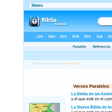
Biblia
>
Mateo
>
Capítulo 24
> Verso 18
Versos Paralelos
La Biblia de las Amér
y el que esté en el cam
La Nueva Biblia de l