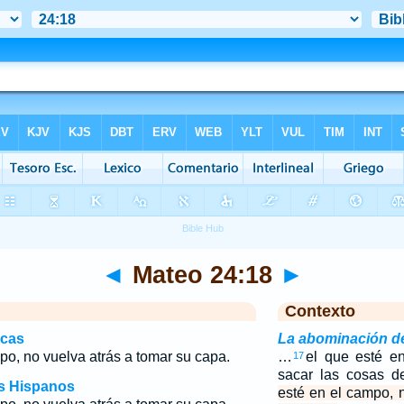
◄
Mateo 24:18
►
Contexto
icas
La abominación de
po, no vuelva atrás a tomar su capa.
…
el que esté en
17
sacar las cosas 
os Hispanos
esté en el campo, 