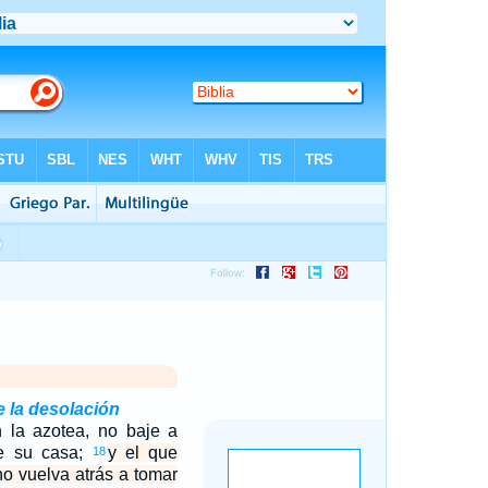
 la desolación
 la azotea, no baje a
de su casa;
y el que
18
no vuelva atrás a tomar