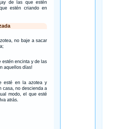
¡ay de las que estén
que estén criando en
zada
azotea, no baje a sacar
a;
e estén encinta y de las
n aquellos días!
e esté en la azotea y
n casa, no descienda a
igual modo, el que esté
va atrás.