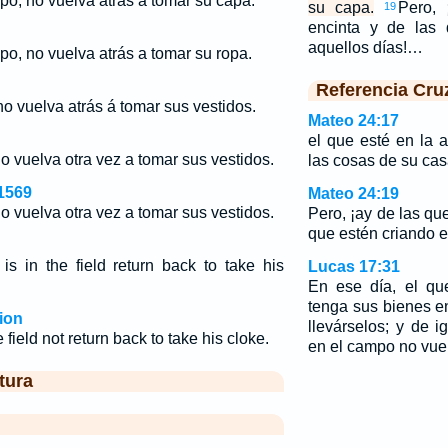
po, no vuelva atrás a tomar su capa.
su capa.
Pero, 
19
encinta y de las 
aquellos días!…
po, no vuelva atrás a tomar su ropa.
Referencia Cru
o vuelva atrás á tomar sus vestidos.
Mateo 24:17
el que esté en la 
o vuelva otra vez a tomar sus vestidos.
las cosas de su cas
1569
Mateo 24:19
o vuelva otra vez a tomar sus vestidos.
Pero, ¡ay de las qu
que estén criando e
is in the field return back to take his
Lucas 17:31
En ese día, el qu
tenga sus bienes e
ion
llevárselos; y de 
e field not return back to take his cloke.
en el campo no vuel
tura