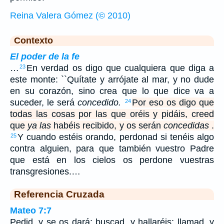
Reina Valera Gómez (© 2010)
Contexto
El poder de la fe
…
En verdad os digo que cualquiera que diga a
23
este monte: ``Quítate y arrójate al mar, y no dude
en su corazón, sino crea que lo que dice va a
suceder, le será
concedido.
Por eso os digo que
24
todas las cosas por las que oréis y pidáis, creed
que
ya las
habéis recibido, y os serán
concedidas
.
Y cuando estéis orando, perdonad si tenéis algo
25
contra alguien, para que también vuestro Padre
que está en los cielos os perdone vuestras
transgresiones.…
Referencia Cruzada
Mateo 7:7
Pedid, y se os dará; buscad, y hallaréis; llamad, y