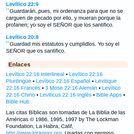
Levítico 22:9
``Guardarán, pues, mi ordenanza para que no se
carguen de pecado por ello, y mueran porque la
profanen; yo soy el SEÑOR que los santifico.
Levítico 20:8
``Guardad mis estatutos y cumplidlos. Yo soy el
SEÑOR que os santifico.
Enlaces
Levítico 22:16 Interlineal
•
Levítico 22:16
Plurilingüe
•
Levítico 22:16 Español
•
Lévitique
22:16 Francés
•
3 Mose 22:16 Alemán
•
Levítico
22:16 Chino
•
Leviticus 22:16 Inglés
•
Bible Apps
•
Bible Hub
Las citas Bíblicas son tomadas de La Biblia de las
Américas © 1986, 1995, 1997 by The Lockman
Foundation, La Habra, Calif,
http://www.lockman.org
. Usadas con permiso.