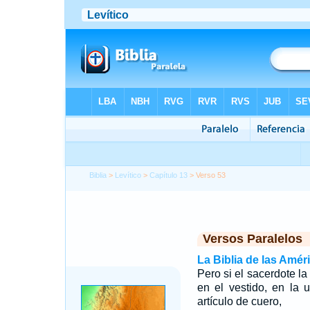
Biblia
>
Levítico
>
Capítulo 13
> Verso 53
Versos Paralelos
La Biblia de las Amér
Pero si el sacerdote l
en el vestido, en la 
artículo de cuero,