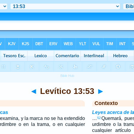
◄
Levítico 13:53
►
Contexto
icas
Leyes acerca de la
a examina, y la marca no se ha extendido
…
Quemará, pues,
52
urdimbre o en la trama, o en cualquier
urdimbre o la tram
cualquier artícul