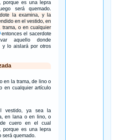
, porque es una lepra
fuego será quemado.
dote la examina, y la
ndido en el vestido, en
a trama, o en cualquier
entonces el sacerdote
4
avar aquello donde
 y lo aislará por otros
zada
o en la trama, de lino o
o en cualquier artículo
l vestido, ya sea la
a, en lana o en lino, o
o de cuero en el cual
, porque es una lepra
go será quemado.