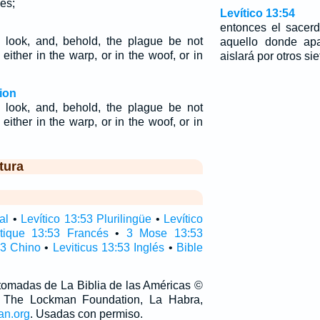
es;
Levítico 13:54
entonces el sacerd
ll look, and, behold, the plague be not
aquello donde apa
either in the warp, or in the woof, or in
aislará por otros sie
ion
ll look, and, behold, the plague be not
either in the warp, or in the woof, or in
tura
al
•
Levítico 13:53 Plurilingüe
•
Levítico
itique 13:53 Francés
•
3 Mose 13:53
53 Chino
•
Leviticus 13:53 Inglés
•
Bible
 tomadas de La Biblia de las Américas ©
 The Lockman Foundation, La Habra,
an.org
. Usadas con permiso.