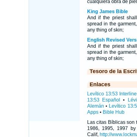
cualquiera obra de piel
King James Bible
And if the priest sha
spread in the garment, 
any thing of skin;
English Revised Vers
And if the priest sha
spread in the garment, 
any thing of skin;
Tesoro de la Escri
Enlaces
Levítico 13:53 Interline
13:53 Español
•
Lév
Alemán
•
Levítico 13:
Apps
•
Bible Hub
Las citas Bíblicas son
1986, 1995, 1997 by
Calif,
http://www.lockm