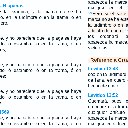
aparezca la marca
os Hispanos
maligna; en el 
te la examina, y la marca no se ha
Pero si el sacer
53
do, en la urdimbre o en la trama, o en
marca no se ha exte
uero,
la urdimbre o en l
artículo de cuero,
5
les ordenará l
re, y no pareciere que la plaga se haya
aparezca la marca,
ido, o estambre, o en la trama, o en
siete días.…
es;
Referencia Cru
re, y no pareciere que la plaga se haya
Levítico 13:48
ido, ó estambre, ó en la trama, ó en
sea en la urdimbre 
es;
de lana, en cuero 
hecho de cuero,
re, y no pareciere que la plaga se haya
Levítico 13:52
ido, o estambre, o en la trama, o en
Quemará, pues, e
s;
urdimbre o la tram
1569
cualquier artícul
re, y no pareciere que la plaga se haya
aparezca la marca
ido, o estambre, o en la trama, o en
maligna; en el fue