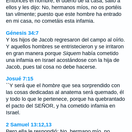
Entonces el hombre, el dueño de la casa, salió a
ellos y les dijo: No, hermanos míos, no os portéis
tan vilmente; puesto que este hombre ha entrado
en mi casa, no cometáis esta infamia.
Génesis 34:7
Y los hijos de Jacob regresaron del campo al oírlo.
Y aquellos hombres se entristecieron y se irritaron
en gran manera porque
Siquem
había cometido
una infamia en Israel acostándose con la hija de
Jacob, pues tal cosa no debe hacerse.
Josué 7:15
``Y será que el
hombre
que sea sorprendido con
las cosas dedicadas al anatema será quemado, él
y todo lo que le pertenece, porque ha quebrantado
el pacto del SEÑOR, y ha cometido infamia en
Israel.
2 Samuel 13:12,13
Pero ella le respondió: No, hermano mío, no