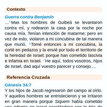
Contexto
Guerra contra Benjamín
…
Mas los hombres de Guibeá se levantaron
5
contra mí, y rodearon la casa por la noche por
causa mía. Tenían intención de matarme; pero en
vez de esto, violaron a mi concubina de tal manera
que murió.
Tomé entonces a mi concubina, la
6
corté en pedazos y la envié por todo el territorio de
la heredad de Israel; porque han cometido lascivia
e infamia en Israel.
He aquí, todos vosotros, hijos
7
de Israel, dad aquí vuestro parecer y consejo.…
Referencia Cruzada
Génesis 34:7
Y los hijos de Jacob regresaron del campo al oírlo.
Y aquellos hombres se entristecieron y se irritaron
en gran manera porque
Siquem
había cometido
una infamia en Israel acostándose con la hija de