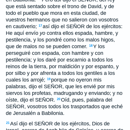
que está sentado sobre el trono de David, y de
todo el pueblo que mora en esta ciudad, de
vuestros hermanos que no salieron con vosotros
en cautiverio;
así dijo el SEÑOR de los ejércitos:
17
He aquí envío
yo
contra ellos espada, hambre, y
pestilencia, y los pondré como los malos higos,
que de malos no se pueden comer.
Y los
18
perseguiré con espada, con hambre y con
pestilencia; y los daré por escarnio a todos los
reinos de la tierra, por maldición y por espanto, y
por silbo y por afrenta a todos los gentiles a los
cuales los arrojé;
porque no oyeron mis
19
palabras, dijo el SEÑOR, que les envié por mis
siervos los profetas, madrugando y enviando; y no
oíste, dijo el SEÑOR.
Oíd, pues, palabra del
20
SEÑOR, vosotros todos los trasportados que eché
de Jerusalén a Babilonia.
Así dijo el SEÑOR de los ejércitos, Dios de
21