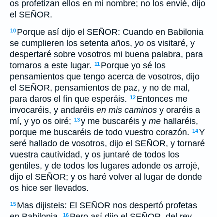
os profetizan ellos en mi nombre; no los envié, dijo
el SEÑOR.
Porque así dijo el SEÑOR: Cuando en Babilonia
10
se cumplieren los setenta años,
yo
os visitaré, y
despertaré sobre vosotros mi buena palabra, para
tornaros a este lugar.
Porque yo sé los
11
pensamientos que tengo acerca de vosotros, dijo
el SEÑOR, pensamientos de paz, y no de mal,
para daros el fin que esperáis.
Entonces me
12
invocaréis, y andaréis
en mis caminos
y oraréis a
mí, y yo os oiré;
y me buscaréis y
me
hallaréis,
13
porque me buscaréis de todo vuestro corazón.
Y
14
seré hallado de vosotros, dijo el SEÑOR, y tornaré
vuestra cautividad, y os juntaré de todos los
gentiles, y de todos los lugares adonde os arrojé,
dijo el SEÑOR; y os haré volver al lugar de donde
os hice ser llevados.
Mas dijisteis: El SEÑOR nos despertó profetas
15
en Babilonia.
Pero así dijo el SEÑOR, del rey
16