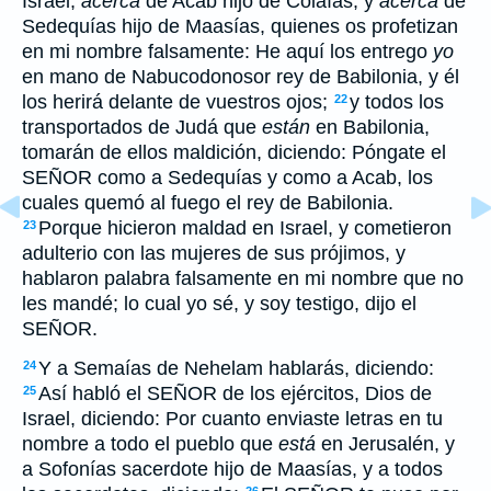
Israel,
acerca
de Acab hijo de Colaías, y
acerca
de
Sedequías hijo de Maasías, quienes os profetizan
en mi nombre falsamente: He aquí los entrego
yo
en mano de Nabucodonosor rey de Babilonia, y él
los herirá delante de vuestros ojos;
y todos los
22
transportados de Judá que
están
en Babilonia,
tomarán de ellos maldición, diciendo: Póngate el
SEÑOR como a Sedequías y como a Acab, los
cuales quemó al fuego el rey de Babilonia.
Porque hicieron maldad en Israel, y cometieron
23
adulterio con las mujeres de sus prójimos, y
hablaron palabra falsamente en mi nombre que no
les mandé; lo cual yo sé, y soy testigo, dijo el
SEÑOR.
Y a Semaías de Nehelam hablarás, diciendo:
24
Así habló el SEÑOR de los ejércitos, Dios de
25
Israel, diciendo: Por cuanto enviaste letras en tu
nombre a todo el pueblo que
está
en Jerusalén, y
a Sofonías sacerdote hijo de Maasías, y a todos