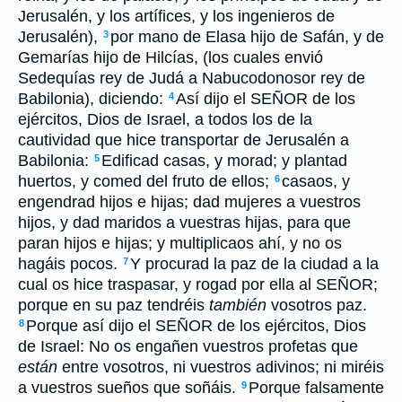
Jerusalén, y los artífices, y los ingenieros de
Jerusalén),
por mano de Elasa hijo de Safán, y de
3
Gemarías hijo de Hilcías, (los cuales envió
Sedequías rey de Judá a Nabucodonosor rey de
Babilonia), diciendo:
Así dijo el SEÑOR de los
4
ejércitos, Dios de Israel, a todos los de la
cautividad que hice transportar de Jerusalén a
Babilonia:
Edificad casas, y morad; y plantad
5
huertos, y comed del fruto de ellos;
casaos, y
6
engendrad hijos e hijas; dad mujeres a vuestros
hijos, y dad maridos a vuestras hijas, para que
paran hijos e hijas; y multiplicaos ahí, y no os
hagáis pocos.
Y procurad la paz de la ciudad a la
7
cual os hice traspasar, y rogad por ella al SEÑOR;
porque en su paz tendréis
también
vosotros paz.
Porque así dijo el SEÑOR de los ejércitos, Dios
8
de Israel: No os engañen vuestros profetas que
están
entre vosotros, ni vuestros adivinos; ni miréis
a vuestros sueños que soñáis.
Porque falsamente
9