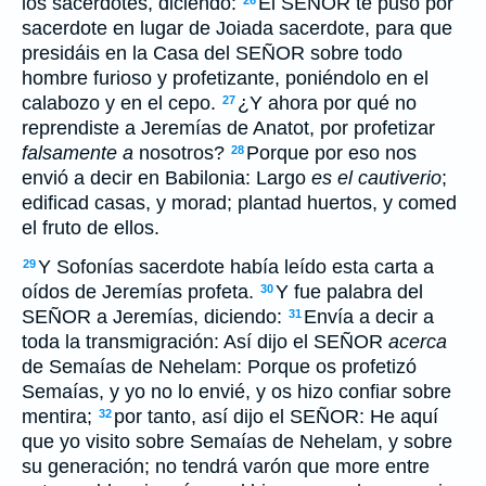
los sacerdotes, diciendo:
El SEÑOR te puso por
26
sacerdote en lugar de Joiada sacerdote, para que
presidáis en la Casa del SEÑOR sobre todo
hombre furioso y profetizante, poniéndolo en el
calabozo y en el cepo.
¿Y ahora por qué no
27
reprendiste a Jeremías de Anatot, por profetizar
falsamente a
nosotros?
Porque por eso nos
28
envió a decir en Babilonia: Largo
es el cautiverio
;
edificad casas, y morad; plantad huertos, y comed
el fruto de ellos.
Y Sofonías sacerdote había leído esta carta a
29
oídos de Jeremías profeta.
Y fue palabra del
30
SEÑOR a Jeremías, diciendo:
Envía a decir a
31
toda la transmigración: Así dijo el SEÑOR
acerca
de Semaías de Nehelam: Porque os profetizó
Semaías, y yo no lo envié, y os hizo confiar sobre
mentira;
por tanto, así dijo el SEÑOR: He aquí
32
que yo visito sobre Semaías de Nehelam, y sobre
su generación; no tendrá varón que more entre