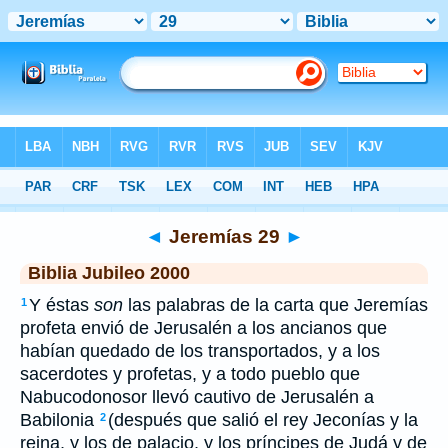
Biblia
>
JUB
> Jeremías 29
◄
Jeremías 29
►
Biblia Jubileo 2000
Y éstas
son
las palabras de la carta que Jeremías
1
profeta envió de Jerusalén a los ancianos que
habían quedado de los transportados, y a los
sacerdotes y profetas, y a todo pueblo que
Nabucodonosor llevó cautivo de Jerusalén a
Babilonia
(después que salió el rey Jeconías y la
2
reina, y los de palacio, y los príncipes de Judá y de