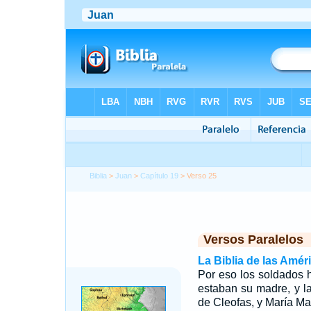
Biblia
>
Juan
>
Capítulo 19
> Verso 25
Versos Paralelos
La Biblia de las Amér
Por eso los soldados h
estaban su madre, y l
de Cleofas, y María M