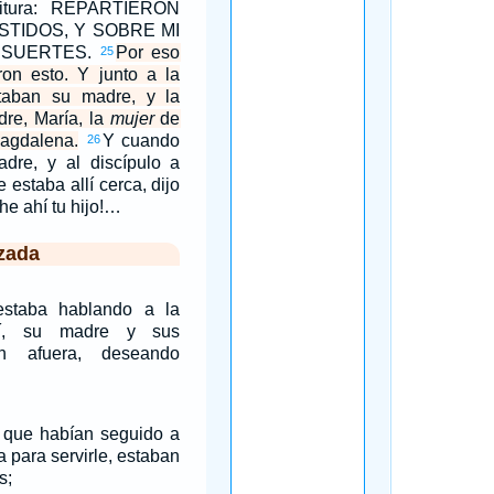
ritura: REPARTIERON
STIDOS, Y SOBRE MI
 SUERTES.
Por eso
25
ron esto. Y junto a la
taban su madre, y la
re, María, la
mujer
de
Magdalena.
Y cuando
26
dre, y al discípulo a
estaba allí cerca, dijo
he ahí tu hijo!…
zada
estaba hablando a la
uí, su madre y sus
n afuera, deseando
que habían seguido a
 para servirle, estaban
s;