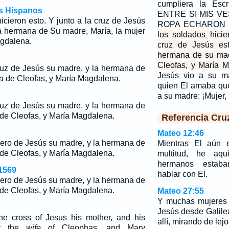
cumpliera la Esc
os Hispanos
ENTRE SI MIS VE
icieron esto. Y junto a la cruz de Jesús
ROPA ECHARON
a hermana de Su madre, María, la mujer
los soldados hicie
agdalena.
cruz de Jesús es
hermana de su mad
Cleofas, y María 
cruz de Jesús su madre, y la hermana de
Jesús vio a su ma
a
de Cleofas, y María Magdalena.
quien El amaba que 
a su madre: ¡Mujer, 
cruz de Jesús su madre, y la hermana de
 de Cleofas, y María Magdalena.
Referencia Cru
Mateo 12:46
dero de Jesús su madre, y la hermana de
Mientras El aún 
de Cleofas, y María Magdalena.
multitud, he aq
hermanos estaba
1569
hablar con El.
dero de Jesús su madre, y la hermana de
de Cleofas, y María Magdalena.
Mateo 27:55
Y muchas mujeres 
Jesús desde Galilea
he cross of Jesus his mother, and his
allí, mirando de lejo
ry the
wife
of Cleophas, and Mary