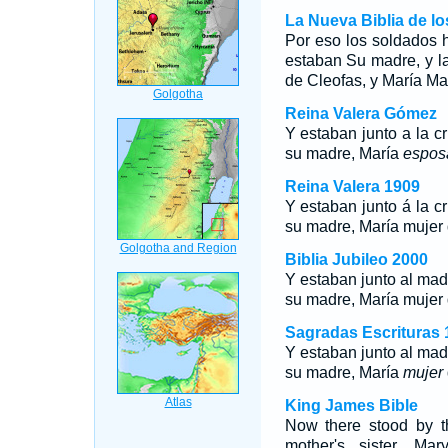
La Nueva Biblia de l
Por eso los soldados h
estaban Su madre, y l
de Cleofas, y María M
Reina Valera Gómez
Y estaban junto a la 
su madre, María
espos
Reina Valera 1909
Y estaban junto á la 
su madre, María mujer
Biblia Jubileo 2000
Y estaban junto al ma
su madre, María
mujer
Sagradas Escrituras 
Y estaban junto al ma
su madre, María
mujer
King James Bible
Now there stood by t
mother's sister, Ma