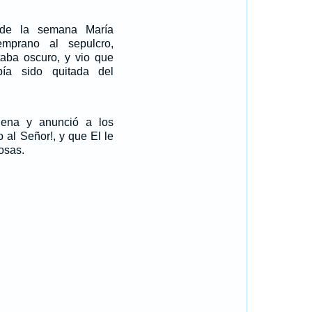
e la semana María
mprano al sepulcro,
taba oscuro, y vio que
ía sido quitada del
ena y anunció a los
o al Señor!, y que El le
osas.