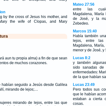
Mateo 27:56
entre las cua
ion
Magdalena, María 
g by the cross of Jesus his mother, and
de José, y la ma
, Mary the wife of Clopas, and Mary
Zebedeo.
Marcos 15:40
tura
Había también una
lejos, entre l
Magdalena, María,
menor y de José, y
Lucas 8:2
rá aun tu propia alma) a fin de que sean
y
también
algunas
entos de muchos corazones.
sido sanadas de 
enfermedades: Mar
de la que habían sa
 habían seguido a Jesús desde Galilea
Lucas 23:49
allí, mirando de lejos;…
Pero todos sus co
que le habían aco
estaban a cierta 
jeres mirando de lejos, entre las que
cosas.