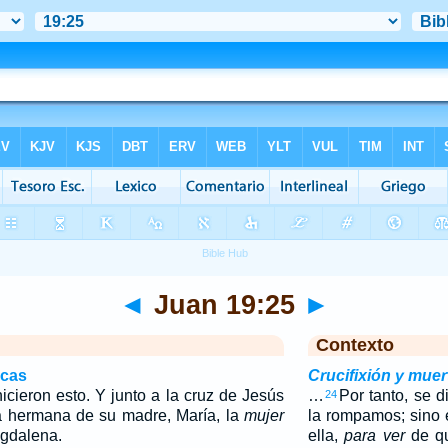
◄
Juan 19:25
►
Contexto
icas
Crucifixión y mue
icieron esto. Y junto a la cruz de Jesús
…
Por tanto, se d
24
a hermana de su madre, María, la
mujer
la rompamos; sino
agdalena.
ella,
para ver
de qu