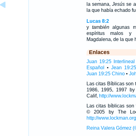
la semana,
Jesús
se a
la que había echado fu
Lucas 8:2
y
también
algunas m
espíritus malos y
Magdalena, de la que h
Enlaces
Juan 19:25 Interlineal
Español
•
Jean 19:2
Juan 19:25 Chino
•
Joh
Las citas Bíblicas son
1986, 1995, 1997 by
Calif,
http://www.lockm
Las citas bíblicas so
© 2005 by The Lock
http://www.lockman.or
Reina Valera Gómez (