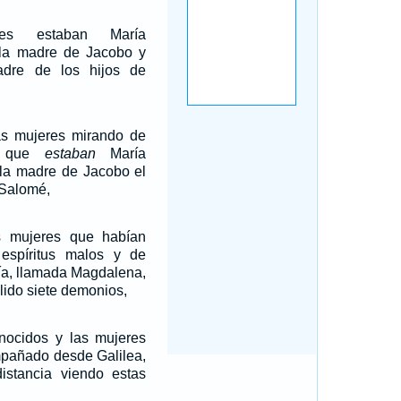
les estaban María
la madre de Jacobo y
dre de los hijos de
s mujeres mirando de
as que
estaban
María
 la madre de Jacobo el
 Salomé,
 mujeres que habían
espíritus malos y de
ía, llamada Magdalena,
lido siete demonios,
nocidos y las mujeres
mpañado desde Galilea,
distancia viendo estas