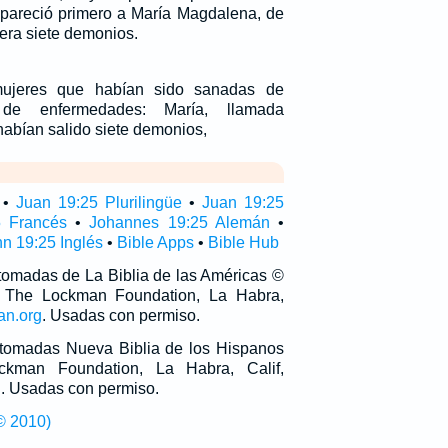
pareció primero a María Magdalena, de
era siete demonios.
ujeres que habían sido sanadas de
 de enfermedades: María, llamada
abían salido siete demonios,
•
Juan 19:25 Plurilingüe
•
Juan 19:25
5 Francés
•
Johannes 19:25 Alemán
•
n 19:25 Inglés
•
Bible Apps
•
Bible Hub
 tomadas de La Biblia de las Américas ©
 The Lockman Foundation, La Habra,
an.org
. Usadas con permiso.
n tomadas Nueva Biblia de los Hispanos
man Foundation, La Habra, Calif,
g
. Usadas con permiso.
© 2010)