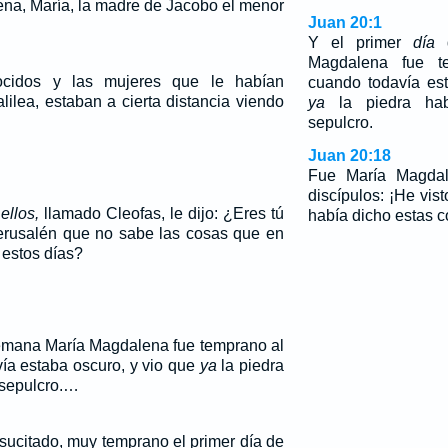
na, María, la madre de Jacobo el menor
Juan 20:1
Y el primer
día
d
Magdalena fue te
cidos y las mujeres que le habían
cuando todavía es
lea, estaban a cierta distancia viendo
ya
la piedra hab
sepulcro.
Juan 20:18
Fue María Magdal
discípulos: ¡He vist
ellos,
llamado Cleofas, le dijo: ¿Eres tú
había dicho estas c
 Jerusalén que no sabe las cosas que en
 estos días?
emana María Magdalena fue temprano al
ía estaba oscuro, y vio que
ya
la piedra
 sepulcro.…
sucitado, muy temprano el primer día de