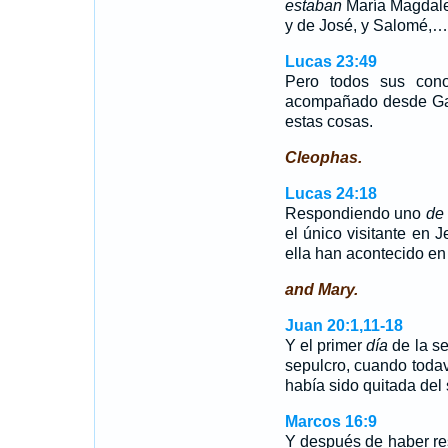
estaban
María Magdale
y de José, y Salomé,…
Lucas 23:49
Pero todos sus cono
acompañado desde Gali
estas cosas.
Cleophas.
Lucas 24:18
Respondiendo uno
de 
el único visitante en
ella han acontecido en
and Mary.
Juan 20:1,11-18
Y el primer
día
de la s
sepulcro, cuando todav
había sido quitada del
Marcos 16:9
Y después de haber re