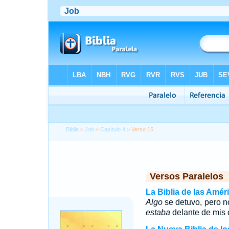
Biblia
>
Job
>
Capítulo 4
> Verso 16
Versos Paralelos
La Biblia de las Amér
Algo
se detuvo, pero n
estaba
delante de mis 