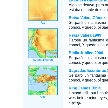
La Nueva Biblia de l
Algo se detuvo, pero n
estaba delante de mis 
Reina Valera Gómez
Se paró un fantasma d
conocí, y quedo, oí
que
Reina Valera 1909
Paróse un fantasma d
conocí, Y quedo, oí qu
Biblia Jubileo 2000
Se paró un fantasma d
conocí, y quedo, oí que
Sagradas Escrituras 
Se paró un fantasma d
conocí, y quedo, oí que
King James Bible
It stood still, but I co
was
before mine eyes
saying
,