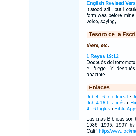
English Revised Vers
It stood still, but I c
form was before mine 
voice, saying,
Tesoro de la Escri
there, etc.
1 Reyes 19:12
Después del terremoto
el fuego. Y después
apacible.
Enlaces
Job 4:16 Interlineal
•
J
Job 4:16 Francés
•
Hi
4:16 Inglés
•
Bible App
Las citas Bíblicas son
1986, 1995, 1997 by
Calif,
http://www.lockm