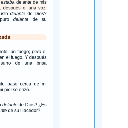
a
estaba
delante de mis
, después oí una voz:
justo
delante
de Dios?
 puro
delante
de su
zada
moto, un fuego;
pero
el
en el fuego. Y después
usurro de una brisa
itu pasó cerca de mi
i piel se erizó.
to
delante
de Dios? ¿Es
ante
de su Hacedor?