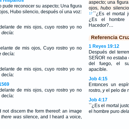
os Hispanos
aspecto; una figur
o pude reconocer su aspecto; Una figura
ojos,
hubo
silencio
ojos, Hubo silencio, después oí una voz:
``¿Es el mortal 
17
¿Es el hombre
Hacedor?…
elante de mis ojos, cuyo rostro yo no
 decía
:
Referencia Cru
1 Reyes 19:12
elante de mis ojos, Cuyo rostro yo no
Después del terre
e decía:
SEÑOR no
estaba
del fuego, el s
elante de mis ojos, cuyo rostro yo no
apacible.
 decía:
Job 4:15
1569
Entonces un espír
elante de mis ojos, cuyo rostro yo no
rostro,
y
el pelo de m
 decía:
Job 4:17
``¿Es el mortal jus
uld not discern the form thereof: an image
el hombre puro
del
,
there was
silence, and I heard a voice,