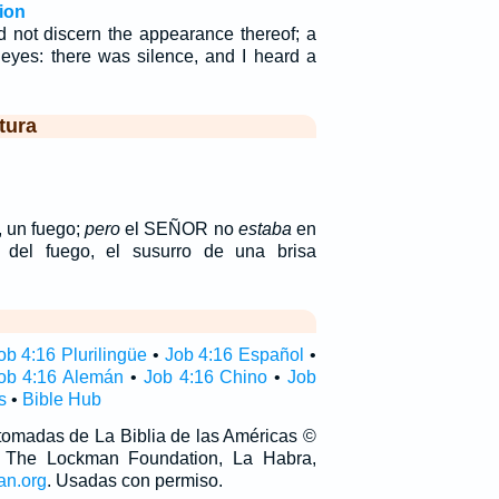
ion
ould not discern the appearance thereof; a
eyes: there was silence, and I heard a
tura
, un fuego;
pero
el SEÑOR no
estaba
en
 del fuego, el susurro de una brisa
ob 4:16 Plurilingüe
•
Job 4:16 Español
•
ob 4:16 Alemán
•
Job 4:16 Chino
•
Job
s
•
Bible Hub
 tomadas de La Biblia de las Américas ©
 The Lockman Foundation, La Habra,
an.org
. Usadas con permiso.