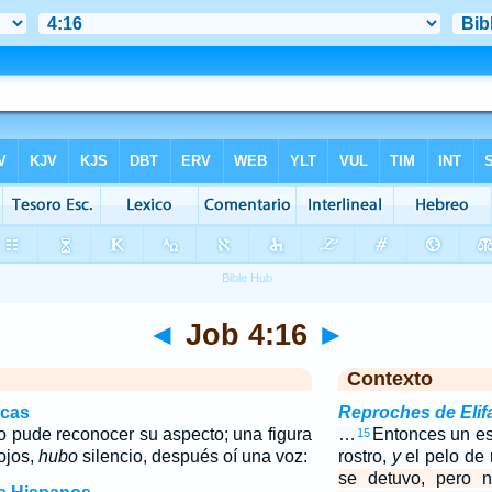
◄
Job 4:16
►
Contexto
icas
Reproches de Elif
o pude reconocer su aspecto; una figura
…
Entonces un es
15
ojos,
hubo
silencio, después oí una voz:
rostro,
y
el pelo de 
se detuvo, pero 