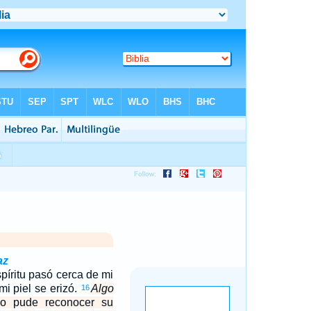
az
píritu pasó cerca de mi
mi piel se erizó.
Algo
16
no pude reconocer su