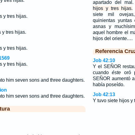
y tres hijas.
apartado del mal
hijos y tres hijas.
siete mil ovejas
 y tres hijas.
quinientas yuntas
asnas y muchísim
 y tres hijas.
aquel hombre el m
hijos del oriente.…
 y tres hijas.
Referencia Cru
1569
Job 42:10
 y tres hijas.
Y el SEÑOR restau
cuando
éste
oró p
SEÑOR aumentó al 
to him seven sons and three daughters.
había poseído.
ion
Job 42:13
to him seven sons and three daughters.
Y tuvo siete hijos y 
tura