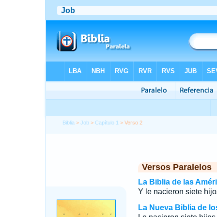
Biblia
>
Job
>
Capítulo 1
> Verso 2
Versos Paralelos
La Biblia de las Amér
Y le nacieron siete hijos
La Nueva Biblia de l