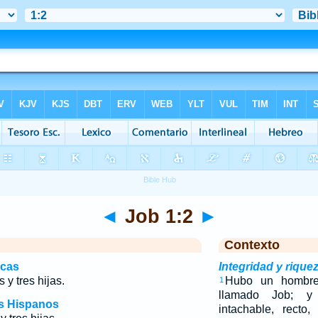
◄
Job 1:2
►
Contexto
icas
Integridad y rique
 y tres hijas.
Hubo un hombre
1
llamado Job; y
os Hispanos
intachable, recto