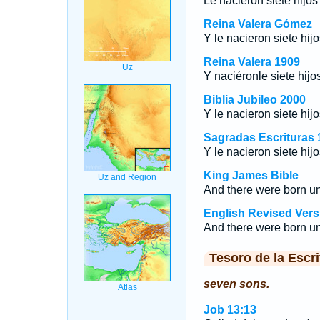
Le nacieron siete hijos 
Reina Valera Gómez
Y le nacieron siete hijos
Reina Valera 1909
Y naciéronle siete hijos
Biblia Jubileo 2000
Y le nacieron siete hijos
Sagradas Escrituras 
Y le nacieron siete hijos
King James Bible
And there were born un
English Revised Vers
And there were born un
Tesoro de la Escri
seven sons.
Job 13:13