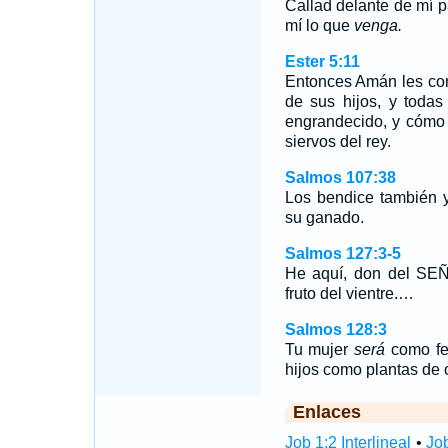
Callad delante de mí 
mí lo que
venga.
Ester 5:11
Entonces Amán les cont
de sus hijos, y toda
engrandecido, y cómo 
siervos del rey.
Salmos 107:38
Los bendice también y
su ganado.
Salmos 127:3-5
He aquí, don del SEÑ
fruto del vientre.…
Salmos 128:3
Tu mujer
será
como fec
hijos como plantas de 
Enlaces
Job 1:2 Interlineal
•
Job