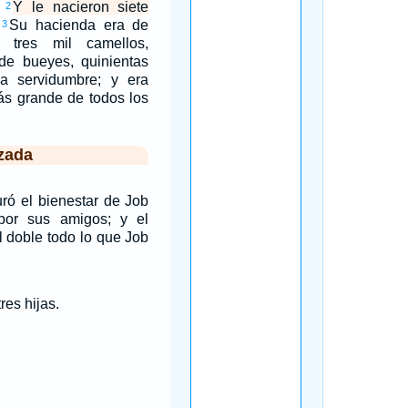
.
Y le nacieron siete
2
Su hacienda era de
3
, tres mil camellos,
 de bueyes, quinientas
a servidumbre; y era
ás grande de todos los
zada
ró el bienestar de Job
or sus amigos; y el
doble todo lo que Job
tres hijas.