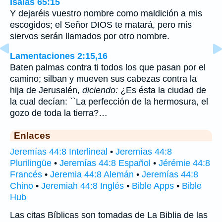
Isaías 65:15
Y dejaréis vuestro nombre como maldición a mis
escogidos; el Señor DIOS te matará, pero mis
siervos serán llamados por otro nombre.
Lamentaciones 2:15,16
Baten palmas contra ti todos los que pasan por el
camino; silban y mueven sus cabezas contra la
hija de Jerusalén,
diciendo:
¿Es ésta la ciudad de
la cual decían: ``La perfección de la hermosura, el
gozo de toda la tierra?…
Enlaces
Jeremías 44:8 Interlineal
•
Jeremías 44:8
Plurilingüe
•
Jeremías 44:8 Español
•
Jérémie 44:8
Francés
•
Jeremia 44:8 Alemán
•
Jeremías 44:8
Chino
•
Jeremiah 44:8 Inglés
•
Bible Apps
•
Bible
Hub
Las citas Bíblicas son tomadas de La Biblia de las