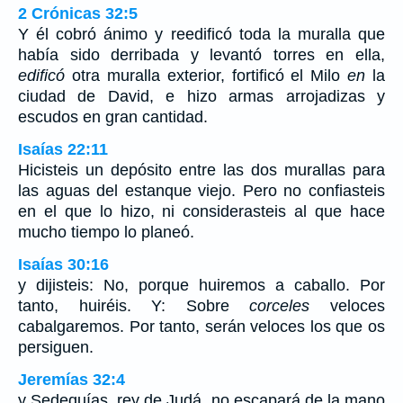
2 Crónicas 32:5
Y él cobró ánimo y reedificó toda la muralla que
había sido derribada y levantó torres en ella,
edificó
otra muralla exterior, fortificó el Milo
en
la
ciudad de David, e hizo armas arrojadizas y
escudos en gran cantidad.
Isaías 22:11
Hicisteis un depósito entre las dos murallas para
las aguas del estanque viejo. Pero no confiasteis
en el que lo hizo, ni considerasteis al que hace
mucho tiempo lo planeó.
Isaías 30:16
y dijisteis: No, porque huiremos a caballo. Por
tanto, huiréis. Y: Sobre
corceles
veloces
cabalgaremos. Por tanto, serán veloces los que os
persiguen.
Jeremías 32:4
y Sedequías, rey de Judá, no escapará de la mano