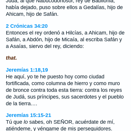
Judá, al que Nabucodonosor, rey de Babilonia,
había dejado, puso sobre ellos a Gedalías, hijo de
Ahicam, hijo de Safán.
2 Crónicas 34:20
Entonces el rey ordenó a Hilcías, a Ahicam, hijo de
Safán, a Abdón, hijo de Micaía, al escriba Safán y
a Asaías, siervo del rey, diciendo:
that.
Jeremías 1:18,19
He aquí, yo te he puesto hoy como ciudad
fortificada, como columna de hierro y como muro
de bronce contra toda esta tierra: contra los reyes
de Judá, sus príncipes, sus sacerdotes y el pueblo
de la tierra.…
Jeremías 15:15-21
Tú que
lo
sabes, oh SEÑOR, acuérdate de mí,
atiéndeme, y véngame de mis perseguidores.