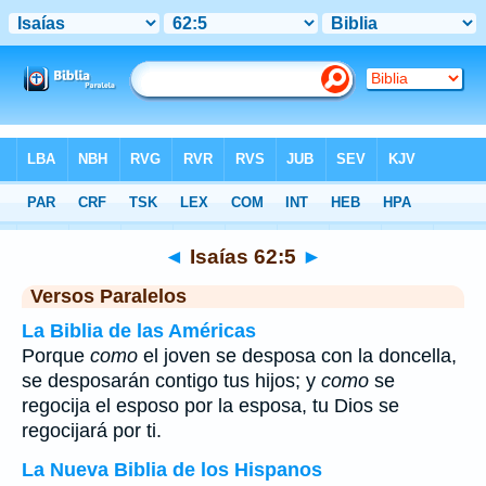
Biblia
>
Isaías
>
Capítulo 62
> Verso 5
◄
Isaías 62:5
►
Versos Paralelos
La Biblia de las Américas
Porque
como
el joven se desposa con la doncella,
se desposarán contigo tus hijos; y
como
se
regocija el esposo por la esposa, tu Dios se
regocijará por ti.
La Nueva Biblia de los Hispanos