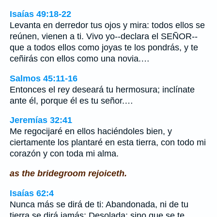
Isaías 49:18-22
Levanta en derredor tus ojos y mira: todos ellos se
reúnen, vienen a ti. Vivo yo--declara el SEÑOR--
que a todos ellos como joyas te los pondrás, y te
ceñirás con ellos como una novia.…
Salmos 45:11-16
Entonces el rey deseará tu hermosura; inclínate
ante él, porque él es tu señor.…
Jeremías 32:41
Me regocijaré en ellos haciéndoles bien, y
ciertamente los plantaré en esta tierra, con todo mi
corazón y con toda mi alma.
as the bridegroom rejoiceth.
Isaías 62:4
Nunca más se dirá de ti: Abandonada, ni de tu
tierra se dirá jamás: Desolada; sino que se te