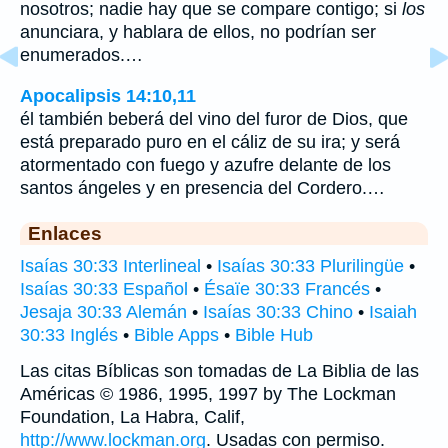
nosotros; nadie hay que se compare contigo; si
los
anunciara, y hablara de ellos, no podrían ser
enumerados.…
Apocalipsis 14:10,11
él también beberá del vino del furor de Dios, que
está preparado puro en el cáliz de su ira; y será
atormentado con fuego y azufre delante de los
santos ángeles y en presencia del Cordero.…
Enlaces
Isaías 30:33 Interlineal
•
Isaías 30:33 Plurilingüe
•
Isaías 30:33 Español
•
Ésaïe 30:33 Francés
•
Jesaja 30:33 Alemán
•
Isaías 30:33 Chino
•
Isaiah
30:33 Inglés
•
Bible Apps
•
Bible Hub
Las citas Bíblicas son tomadas de La Biblia de las
Américas © 1986, 1995, 1997 by The Lockman
Foundation, La Habra, Calif,
http://www.lockman.org
. Usadas con permiso.