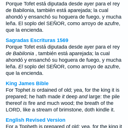
Porque Tofet está diputada desde ayer para el rey
de Babilonia
, también está aparejada; la cual
ahondó y ensanchó su hoguera de fuego, y mucha
leña.
El
soplo del SEÑOR, como arroyo de azufre,
que la encienda.
Sagradas Escrituras 1569
Porque Tofet está diputada desde ayer para el rey
de Babilonia
, también está aparejada; la cual
ahondó y ensanchó su hoguera de fuego, y mucha
leña.
El
soplo del SEÑOR, como arroyo de azufre,
que la encienda.
King James Bible
For Tophet
is
ordained of old; yea, for the king it is
prepared; he hath made
it
deep
and
large: the pile
thereof
is
fire and much wood; the breath of the
LORD, like a stream of brimstone, doth kindle it.
English Revised Version
For a Topheth is prepared of old; yea, for the king it