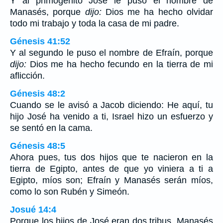
Y al primogénito José le puso el nombre de
Manasés, porque
dijo:
Dios me ha hecho olvidar
todo mi trabajo y toda la casa de mi padre.
Génesis 41:52
Y al segundo le puso el nombre de Efraín, porque
dijo:
Dios me ha hecho fecundo en la tierra de mi
aflicción.
Génesis 48:2
Cuando se le avisó a Jacob diciendo: He aquí, tu
hijo José ha venido a ti, Israel hizo un esfuerzo y
se sentó en la cama.
Génesis 48:5
Ahora pues, tus dos hijos que te nacieron en la
tierra de Egipto, antes de que yo viniera a ti a
Egipto, míos son; Efraín y Manasés serán míos,
como lo son Rubén y Simeón.
Josué 14:4
Porque los hijos de José eran dos tribus, Manasés