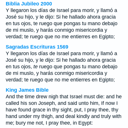
Biblia Jubileo 2000
Y llegaron los días de Israel para morir, y llamó a
José su hijo, y le dijo: Si he hallado ahora gracia
en tus ojos,
te
ruego que pongas tu mano debajo
de mi muslo, y harás conmigo misericordia y
verdad; te ruego que no me entierres en Egipto;
Sagradas Escrituras 1569
Y llegaron los días de Israel para morir, y llamó a
José su hijo, y le dijo: Si he hallado ahora gracia
en tus ojos,
te
ruego que pongas tu mano debajo
de mi muslo, y harás conmigo misericordia y
verdad; te ruego que no me entierres en Egipto;
King James Bible
And the time drew nigh that Israel must die: and he
called his son Joseph, and said unto him, If now I
have found grace in thy sight, put, I pray thee, thy
hand under my thigh, and deal kindly and truly with
me; bury me not, I pray thee, in Egypt: