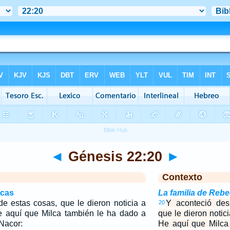
◄
Génesis 22:20
►
Contexto
icas
La familia de Reb
e estas cosas, que le dieron noticia a
Y aconteció des
20
e aquí que Milca también le ha dado a
que le dieron notic
 Nacor:
He aquí que Milca