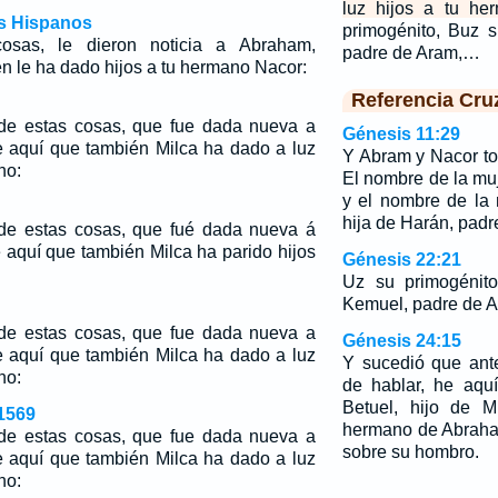
luz hijos a tu he
os Hispanos
primogénito, Buz 
sas, le dieron noticia a Abraham,
padre de Aram,…
én le ha dado hijos a tu hermano Nacor:
Referencia Cru
de estas cosas, que fue dada nueva a
Génesis 11:29
 aquí que también Milca ha dado a luz
Y Abram y Nacor to
no:
El nombre de la m
y el nombre de la 
hija de Harán, padre
de estas cosas, que fué dada nueva á
 aquí que también Milca ha parido hijos
Génesis 22:21
Uz su primogénit
Kemuel, padre de A
de estas cosas, que fue dada nueva a
Génesis 24:15
 aquí que también Milca ha dado a luz
Y sucedió que ant
no:
de hablar, he aqu
Betuel, hijo de M
1569
hermano de Abraham
de estas cosas, que fue dada nueva a
sobre su hombro.
 aquí que también Milca ha dado a luz
no: