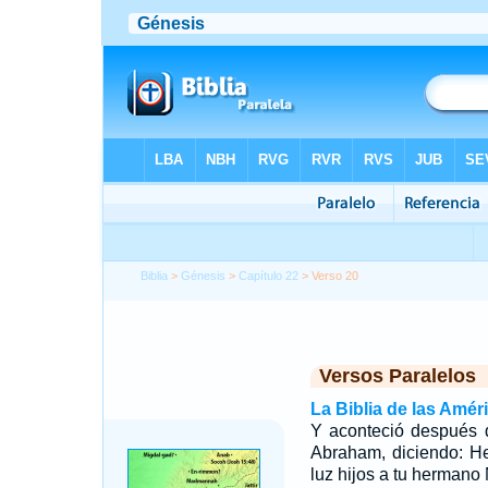
Biblia
>
Génesis
>
Capítulo 22
> Verso 20
Versos Paralelos
La Biblia de las Amér
Y aconteció después d
Abraham, diciendo: H
luz hijos a tu hermano