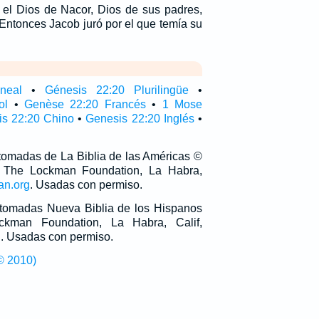
el Dios de Nacor, Dios de sus padres,
 Entonces Jacob juró por el que temía su
ineal
•
Génesis 22:20 Plurilingüe
•
ol
•
Genèse 22:20 Francés
•
1 Mose
is 22:20 Chino
•
Genesis 22:20 Inglés
•
 tomadas de La Biblia de las Américas ©
 The Lockman Foundation, La Habra,
an.org
. Usadas con permiso.
n tomadas Nueva Biblia de los Hispanos
man Foundation, La Habra, Calif,
g
. Usadas con permiso.
© 2010)