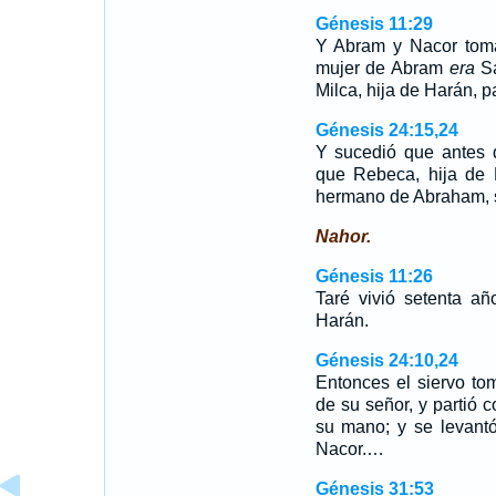
Génesis 11:29
Y Abram y Nacor toma
mujer de Abram
era
Sa
Milca, hija de Harán, p
Génesis 24:15,24
Y sucedió que antes 
que Rebeca, hija de B
hermano de Abraham, s
Nahor.
Génesis 11:26
Taré vivió setenta a
Harán.
Génesis 24:10,24
Entonces el siervo to
de su señor, y partió 
su mano; y se levant
Nacor.…
Génesis 31:53