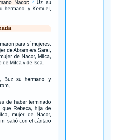
rmano Nacor:
Uz su
21
su hermano, y Kemuel,
zada
maron para sí mujeres.
ujer de Abram
era
Sarai,
mujer de Nacor, Milca,
 de Milca y de Isca.
o, Buz su hermano, y
ram,
es de haber terminado
í que Rebeca, hija de
ilca, mujer de Nacor,
, salió con el cántaro