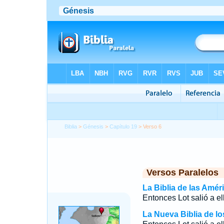
Biblia
>
Génesis
>
Capítulo 19
> Verso 6
Versos Paralelos
La Biblia de las Amér
Entonces Lot salió a ell
La Nueva Biblia de l