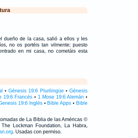
tura
l dueño de la casa, salió a ellos y les
os, no os portéis tan vilmente; puesto
ntrado en mi casa, no cometáis esta
al
•
Génesis 19:6 Plurilingüe
•
Génesis
 19:6 Francés
•
1 Mose 19:6 Alemán
•
Genesis 19:6 Inglés
•
Bible Apps
•
Bible
 tomadas de La Biblia de las Américas ©
 The Lockman Foundation, La Habra,
an.org
. Usadas con permiso.