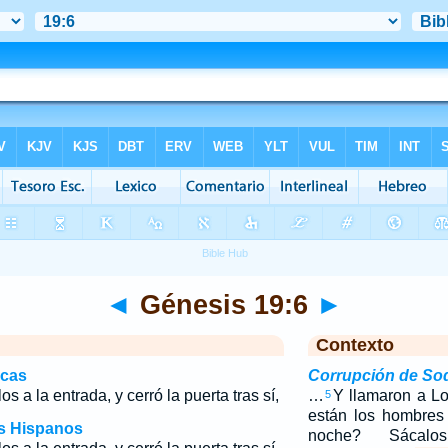
◄
Génesis 19:6
►
Contexto
icas
Corrupción de S
os a la entrada, y cerró la puerta tras sí,
…
Y llamaron a Lo
5
están los hombres 
os Hispanos
noche? Sácal