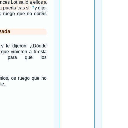
nces Lot salió a ellos a
a puerta tras sí,
y dijo:
7
 ruego que no obréis
zada
 y le dijeron: ¿Dónde
que vinieron a ti esta
os para que los
míos, os ruego que no
te.