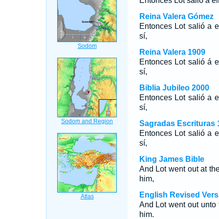
Entonces Lot salió a ell
Reina Valera Gómez
Entonces Lot salió a el
sí,
Reina Valera 1909
Entonces Lot salió á el
sí,
Biblia Jubileo 2000
Entonces Lot salió a el
sí,
Sagradas Escrituras 
Entonces Lot salió a el
sí,
King James Bible
And Lot went out at the
him,
English Revised Vers
And Lot went out unto t
him.