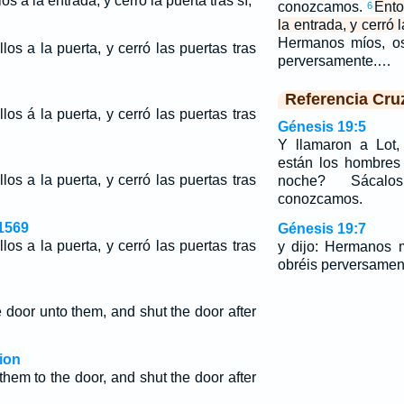
os a la entrada, y cerró la puerta tras sí,
conozcamos.
Ento
6
la entrada, y cerró l
Hermanos míos, os
los a la puerta, y cerró las puertas tras
perversamente.…
Referencia Cru
los á la puerta, y cerró las puertas tras
Génesis 19:5
Y llamaron a Lot,
están los hombres 
los a la puerta, y cerró las puertas tras
noche? Sácal
conozcamos.
1569
Génesis 19:7
los a la puerta, y cerró las puertas tras
y dijo: Hermanos 
obréis perversamen
 door unto them, and shut the door after
ion
hem to the door, and shut the door after