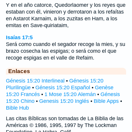
Y en el año catorce, Quedorlaomer y los reyes que
estaban con él, vinieron y derrotaron a los refaítas
en Astarot Karnaim, a los zuzitas en Ham, a los
emitas en Save-quiriataim,
Isaías 17:5
Será como cuando el segador recoge la mies, y su
brazo cosecha las espigas; o será como el que
recoge espigas en el valle de Refaim.
Enlaces
Génesis 15:20 Interlineal
•
Génesis 15:20
Plurilingüe
•
Génesis 15:20 Español
•
Genèse
15:20 Francés
•
1 Mose 15:20 Alemán
•
Génesis
15:20 Chino
•
Genesis 15:20 Inglés
•
Bible Apps
•
Bible Hub
Las citas Bíblicas son tomadas de La Biblia de las
Américas © 1986, 1995, 1997 by The Lockman
Foundation, La Habra, Calif,