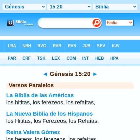
Biblia
>
Génesis
>
Capítulo 15
> Verso 20
◄
Génesis 15:20
►
Versos Paralelos
La Biblia de las Américas
los hititas, los ferezeos, los refaítas,
La Nueva Biblia de los Hispanos
los Hititas, los Ferezeos, los Refaías,
Reina Valera Gómez
los heteos, los ferezeos, los refaítas,