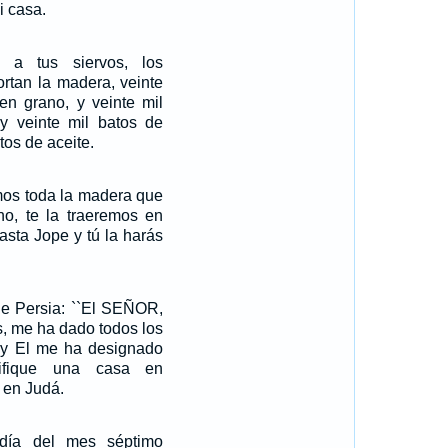
i casa.
 a tus siervos, los
ortan la madera, veinte
 en grano, y veinte mil
y veinte mil batos de
atos de aceite.
mos toda la madera que
no, te la traeremos en
asta Jope y tú la harás
 de Persia: ``El SEÑOR,
os, me ha dado todos los
a, y El me ha designado
ifique una casa en
 en Judá.
día del mes séptimo