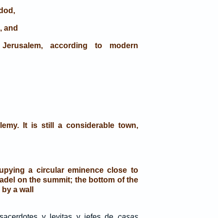
dod,
, and
Jerusalem, according to modern
emy. It is still a considerable town,
upying a circular eminence close to
itadel on the summit; the bottom of the
 by a wall
acerdotes y levitas y jefes de
casas