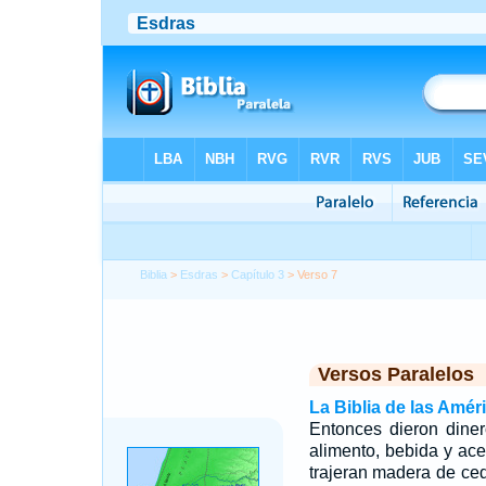
Biblia
>
Esdras
>
Capítulo 3
> Verso 7
Versos Paralelos
La Biblia de las Amér
Entonces dieron diner
alimento, bebida y acei
trajeran madera de ce