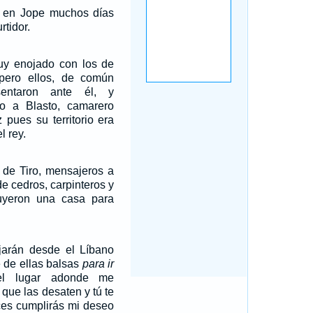
en Jope muchos días
rtidor.
y enojado con los de
pero ellos, de común
entaron ante él, y
o a Blasto, camarero
 pues su territorio era
l rey.
 de Tiro, mensajeros a
e cedros, carpinteros y
ruyeron una casa para
arán desde el Líbano
é de ellas balsas
para ir
el lugar adonde me
é que las desaten y tú te
ces cumplirás mi deseo