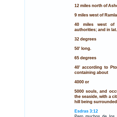
12 miles north of Ash
9 miles west of Ramla
40 miles west of 
authorities; and in lat.
32 degrees
50' long.
65 degrees
40' according to Ptol
containing about
4000 or
5000 souls, and occ
the seaside, with a c
hill being surrounded
Esdras 3:12
Pero muchos de los s