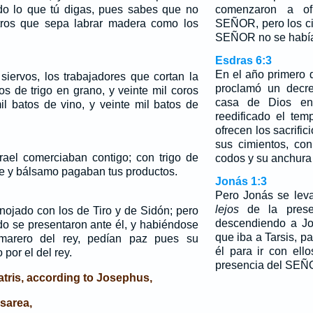
do lo que tú digas, pues sabes que no
comenzaron a ofr
tros que sepa labrar madera como los
SEÑOR, pero los ci
SEÑOR no se había
Esdras 6:3
En el año primero d
siervos, los trabajadores que cortan la
proclamó un decre
os de trigo en grano, y veinte mil coros
casa de Dios en
il batos de vino, y veinte mil batos de
reedificado el tem
ofrecen los sacrifi
sus cimientos, co
srael comerciaban contigo; con trigo de
codos y su anchura
eite y bálsamo pagaban tus productos.
Jonás 1:3
Pero Jonás se leva
lejos
de la prese
ojado con los de Tiro y de Sidón; pero
descendiendo a Jo
do se presentaron ante él, y habiéndose
que iba a Tarsis, p
marero del rey, pedían paz pues su
él para ir con ell
 por el del rey.
presencia del SEÑ
atris, according to Josephus,
sarea,