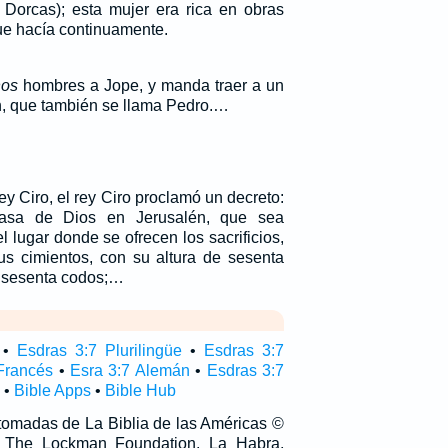
Dorcas); esta mujer era rica en obras
ue hacía continuamente.
nos
hombres a Jope, y manda traer a un
 que también se llama Pedro.…
ey Ciro, el rey Ciro proclamó un decreto:
sa de Dios en Jerusalén, que sea
el lugar donde se ofrecen los sacrificios,
s cimientos, con su altura de sesenta
 sesenta codos;…
•
Esdras 3:7 Plurilingüe
•
Esdras 3:7
Francés
•
Esra 3:7 Alemán
•
Esdras 3:7
•
Bible Apps
•
Bible Hub
 tomadas de La Biblia de las Américas ©
 The Lockman Foundation, La Habra,