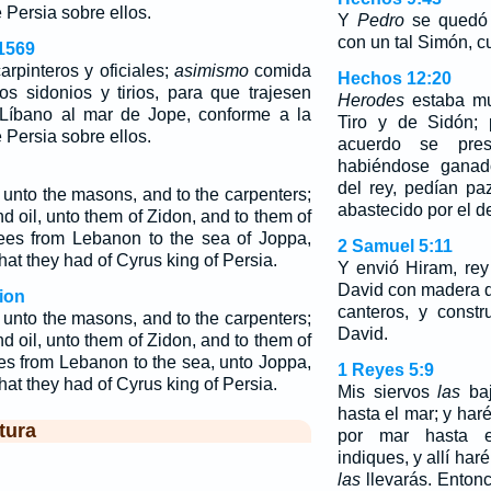
 Persia sobre ellos.
Y
Pedro
se quedó 
con un tal Simón, cu
1569
arpinteros y oficiales;
asimismo
comida
Hechos 12:20
os sidonios y tirios, para que trajesen
Herodes
estaba mu
Líbano al mar de Jope, conforme a la
Tiro y de Sidón; 
 Persia sobre ellos.
acuerdo se pres
habiéndose ganad
del rey, pedían paz
unto the masons, and to the carpenters;
abastecido por el de
d oil, unto them of Zidon, and to them of
trees from Lebanon to the sea of Joppa,
2 Samuel 5:11
that they had of Cyrus king of Persia.
Y envió Hiram, rey
David con madera d
ion
canteros, y const
unto the masons, and to the carpenters;
David.
d oil, unto them of Zidon, and to them of
ees from Lebanon to the sea, unto Joppa,
1 Reyes 5:9
that they had of Cyrus king of Persia.
Mis siervos
las
baj
hasta el mar; y har
tura
por mar hasta 
indiques, y allí har
las
llevarás. Enton