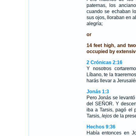
paternas, los ancian
cuando se echaban lo
sus ojos, lloraban en 
alegría;
or
14 feet high, and two
occupied by extensiv
2 Crónicas 2:16
Y nosotros cortarem
Líbano, te la traeremos
harás llevar a Jerusalé
Jonás 1:3
Pero Jonás se levantó 
del SEÑOR. Y descend
iba a Tarsis, pagó el 
Tarsis,
lejos
de la pres
Hechos 9:36
Había entonces en Jo