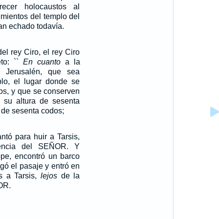
ecer holocaustos al
mientos del templo del
n echado todavía.
el rey Ciro, el rey Ciro
to: ``
En cuanto
a la
 Jerusalén, que sea
plo, el lugar donde se
cios, y que se conserven
n su altura de sesenta
 de sesenta codos;
ntó para huir a Tarsis,
ncia del SEÑOR. Y
pe, encontró un barco
agó el pasaje y entró en
os a Tarsis,
lejos
de la
OR.