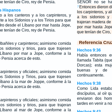
e tenían de Ciro, rey de Persia.
SEÑOR no se hab
Entonces dieron di
7
os Hispanos
los carpinteros, y a
o a los canteros y a los carpinteros, y
a los sidonios y 
te a los Sidonios y a los Tirios para que
trajeran madera de
dro desde el Líbano por mar hasta Jope,
por mar hasta Jop
e tenían de Ciro, rey de Persia.
que tenían de Ciro, 
Referencia Cru
albañiles y carpinteros; asimismo comida
os sidonios y tirios, para que trajesen
Hechos 9:36
Líbano por mar a Jope, conforme a la
Había entonces e
 Persia acerca de esto.
llamada Tabita (qu
Dorcas); esta muj
buenas y de c
carpinteros y oficiales; asimismo comida
continuamente.
os Sidonios y Tirios, para que trajesen
íbano á la mar de Joppe, conforme á la
Hechos 9:38
 Persia acerca de esto.
Como Lida estaba
discípulos, al oír q
enviaron dos ho
carpinteros y oficiales; asimismo comida
tardes en venir a no
os sidonios y tirios, para que trajeran
Líbano al mar de Jope, conforme a la
Hechos 9:43