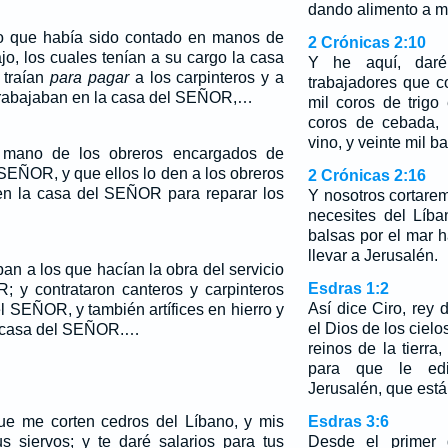
dando alimento a m
ro que había sido contado en manos de
2 Crónicas 2:10
jo, los cuales tenían a su cargo la casa
Y he aquí, daré
 traían
para pagar
a los carpinteros y a
trabajadores que c
 trabajaban en la casa del SEÑOR,…
mil coros de trigo
coros de cebada, 
vino, y veinte mil b
mano de los obreros encargados de
 SEÑOR, y que ellos lo den a los obreros
2 Crónicas 2:16
en la casa del SEÑOR para reparar los
Y nosotros cortare
necesites del Líba
balsas por el mar h
llevar a Jerusalén.
ban a los que hacían la obra del servicio
Esdras 1:2
 y contrataron canteros y carpinteros
Así dice Ciro, rey
l SEÑOR, y también artífices en hierro y
el Dios de los ciel
a casa del SEÑOR.…
reinos de la tierr
para que le ed
Jerusalén, que está
ue me corten cedros del Líbano, y mis
Esdras 3:6
us siervos; y te daré salarios para tus
Desde el primer 