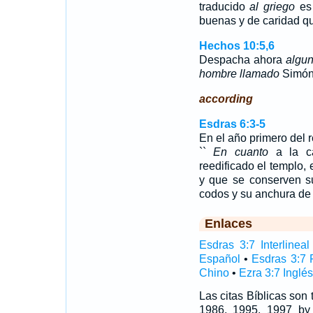
traducido
al griego
es 
buenas y de caridad q
Hechos 10:5,6
Despacha ahora
algu
hombre llamado
Simón,
according
Esdras 6:3-5
En el año primero del r
``
En cuanto
a la ca
reedificado el templo, 
y que se conserven su
codos y su anchura de
Enlaces
Esdras 3:7 Interlineal
Español
•
Esdras 3:7 
Chino
•
Ezra 3:7 Inglés
Las citas Bíblicas son
1986, 1995, 1997 by