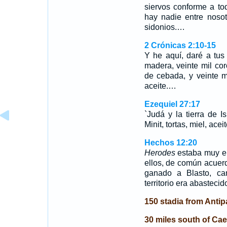
siervos conforme a to
hay nadie entre noso
sidonios.…
2 Crónicas 2:10-15
Y he aquí, daré a tus 
madera, veinte mil cor
de cebada, y veinte m
aceite.…
Ezequiel 27:17
`Judá y la tierra de I
Minit, tortas, miel, ac
Hechos 12:20
Herodes
estaba muy en
ellos, de común acuer
ganado a Blasto, ca
territorio era abastecido
150 stadia from Antip
30 miles south of Cae