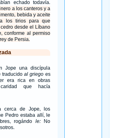
ían echado todavía.
nero a los canteros y a
limento, bebida y aceite
a los tirios para que
 cedro desde el Líbano
e, conforme al permiso
rey de Persia.
zada
n Jope una discípula
e traducido
al griego
es
er era rica en obras
aridad que hacía
 cerca de Jope, los
ue Pedro estaba allí, le
mbres, rogándo
le:
No
sotros.