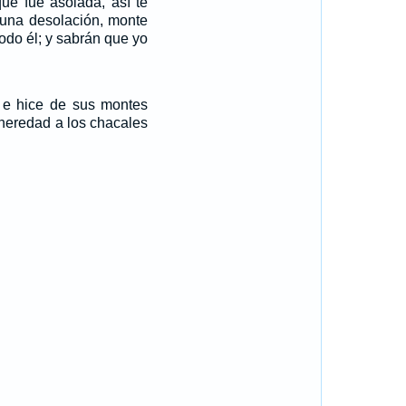
que fue asolada, así te
s una desolación, monte
todo él; y sabrán que yo
, e hice de sus montes
heredad a los chacales