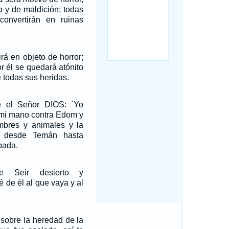
a y de maldición; todas
onvertirán en ruinas
rá en objeto de horror;
r él se quedará atónito
e todas sus heridas.
ce el Señor DIOS: `Yo
 mi mano contra Edom y
ombres y animales y la
; desde Temán hasta
pada.
e Seir desierto y
é de él al que vaya y al
 sobre la heredad de la