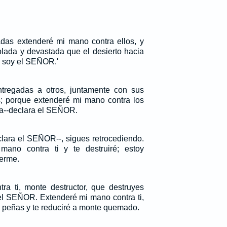
das extenderé mi mano contra ellos, y
olada y devastada que el desierto hacia
o soy el SEÑOR.'
tregadas a otros, juntamente con sus
; porque extenderé mi mano contra los
rra--declara el SEÑOR.
lara el SEÑOR--, sigues retrocediendo.
mano contra ti y te destruiré; estoy
erme.
tra ti, monte destructor, que destruyes
a el SEÑOR. Extenderé mi mano contra ti,
s peñas y te reduciré a monte quemado.