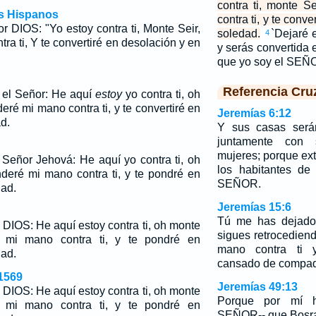
contra ti, monte S
os Hispanos
contra ti, y te conv
ñor DIOS: "Yo estoy contra ti, Monte Seir,
soledad.
`Dejaré 
4
a ti, Y te convertiré en desolación y en
y serás convertida 
que yo soy el SEÑ
Referencia Cru
á el Señor: He aquí
estoy
yo contra ti, oh
eré mi mano contra ti, y te convertiré en
Jeremías 6:12
d.
Y sus casas serán
juntamente con
mujeres; porque ex
l Señor Jehová: He aquí yo contra ti, oh
los habitantes de 
nderé mi mano contra ti, y te pondré en
SEÑOR.
dad.
Jeremías 15:6
Tú me has dejado-
or DIOS: He aquí estoy contra ti, oh monte
sigues retrocedien
é mi mano contra ti, y te pondré en
mano contra ti y
dad.
cansado de compa
1569
Jeremías 49:13
or DIOS: He aquí estoy contra ti, oh monte
Porque por mí he
é mi mano contra ti, y te pondré en
SEÑOR-- que Bosr