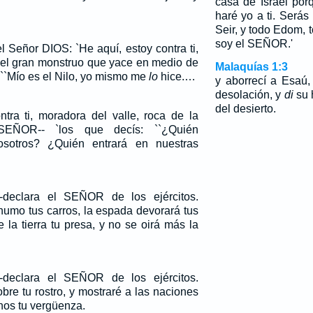
casa de Israel por
haré yo a ti. Será
Seir, y todo Edom, 
soy el SEÑOR.'
el Señor DIOS: `He aquí, estoy contra ti,
, el gran monstruo que yace en medio de
Malaquías 1:3
 ``Mío es el Nilo, yo mismo me
lo
hice.…
y aborrecí a Esaú
desolación, y
di
su 
del desierto.
ntra ti, moradora del valle, roca de la
l SEÑOR-- `los que decís: ``¿Quién
osotros? ¿Quién entrará en nuestras
-declara el SEÑOR de los ejércitos.
humo tus carros, la espada devorará tus
e la tierra tu presa, y no se oirá más la
-declara el SEÑOR de los ejércitos.
bre tu rostro, y mostraré a las naciones
inos tu vergüenza.