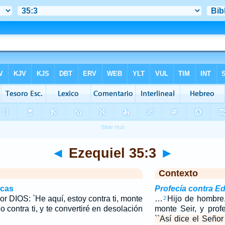
◄
Ezequiel 35:3
►
Contexto
icas
Profecía contra 
ñor DIOS: `He aquí, estoy contra ti, monte
…
Hijo de hombre,
2
 contra ti, y te convertiré en desolación
monte Seir, y profe
``Así dice el Seño